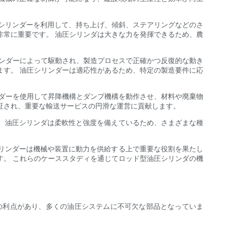
圧シリンダーを利用して、持ち上げ、傾斜、ステアリングなどのさ
非常に重要です。 油圧シリンダは大きな力を発揮できるため、農
リンダーによって駆動され、製造プロセスで正確かつ反復的な動き
ます。 油圧シリンダーは適応性があるため、特定の製造要件に応
ンダーを使用して昇降機構とダンプ機構を動作させ、材料や廃棄物
証され、重要な輸送サービスの円滑な運営に貢献します。
 油圧シリンダは柔軟性と強度を備えているため、さまざまな種
リンダーは機械や装置に動力を供給する上で重要な役割を果たし
す。 これらのケーススタディを通じてロッド型油圧シリンダの機
。
の利点があり、多くの油圧システムに不可欠な部品となっていま