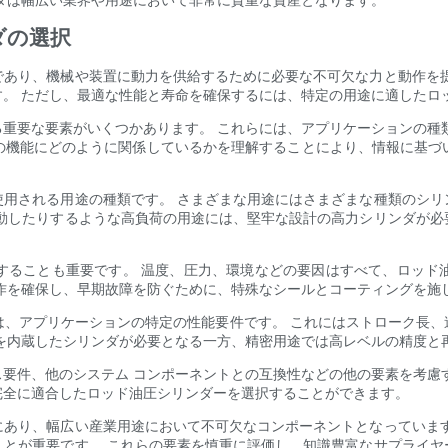
ダの選択
であり、機械や装置に動力を供給するために必要な不可欠な力と動作を提
。 ただし、最適な性能と寿命を確保するには、特定の用途に適したロ
重要な要素がいくつかあります。 これらには、アプリケーションの種
の機能にどのように関係しているかを理解することにより、情報に基づ
使用される用途の種類です。 さまざまな用途にはさまざまな種類のシリ
移動したりするような高負荷の用途には、堅牢な設計の高力シリンダが必
することも重要です。 温度、圧力、環境などの要因はすべて、ロッド
作を確保し、早期故障を防ぐために、特殊なシールとコーティングを施
項は、アプリケーションの特定の性能要件です。 これにはストローク長
を内蔵したシリンダが必要となる一方、精密用途では高レベルの精度と
要件、他のシステム コンポーネントとの互換性などの他の要素を考慮
完全に適合したロッド油圧シリンダーを選択することができます。
にあり、幅広い産業用途において不可欠なコンポーネントとなっています
ことが重要です。 これらの要素を慎重に評価し、知識豊富なサプライヤ