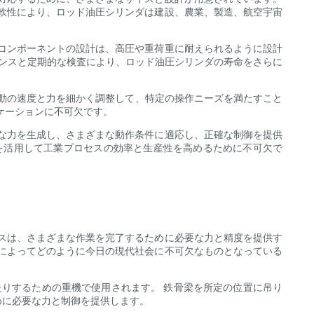
軟性により、ロッド油圧シリンダは建設、農業、製造、航空宇宙
コンポーネントの設計は、高圧や重荷重に耐えられるように設計
ナンスと定期的な検査により、ロッド油圧シリンダの寿命をさらに
運動の速度と力を細かく調整して、特定の操作ニーズを満たすこと
ケーションに不可欠です。
な力を生成し、さまざまな動作条件に適応し、正確な制御を提供
を活用して工業プロセスの効率と生産性を高めるために不可欠で
スは、さまざまな作業を完了するために必要な力と精度を提供す
によってどのように今日の現代社会に不可欠なものとなっている
たりするための重機で使用されます。 鉄骨梁を所定の位置に吊り
めに必要な力と制御を提供します。