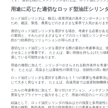
用途に応じた適切なロッド型油圧シリン
ロッド油圧シリンダは、幅広い産業用途の基本コンポーネント
ため、建設、製造、農業などのさまざまな業界で人気があります
適切なロッド油圧シリンダを選択する場合、考慮する必要がある
の要因と、それらがさまざまなタイプのロッド油圧シリンダー
的かつ効果的なソリューションが得られます。
適切なロッド油圧シリンダを選択する際の最初の考慮事項は、
させることが重要です。 たとえば、重い荷物を持ち上げたり
適している可能性があります。
用途の種類に加えて、シリンダーがさらされる動作条件を考慮
す。 たとえば、高温または腐食性の環境では、信頼性の高い動
ロッド油圧シリンダを選択する際のもう 1 つの重要な考慮事
じて大きく異なります。 たとえば、高速用途では速度制御機構
これらの考慮事項に加えて、取り付けオプション、メンテナンス
豊富なサプライヤーと協力することで、用途の特定のニーズに
結論として、ロッド油圧シリンダの強みはその強度と多用途性
用途の種類、動作条件、特定の性能要件などの要素を考慮する