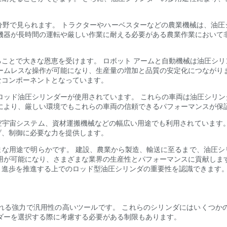
業分野で見られます。 トラクターやハーベスターなどの農業機械は、油
機器が長時間の運転や厳しい作業に耐える必要がある農業作業において
ことで大きな恩恵を受けます。 ロボット アームと自動機械は油圧シ
ームレスな操作が可能になり、生産量の増加と品質の安定化につながり
なコンポーネントとなっています。
ロッド油圧シリンダーが使用されています。 これらの車両は油圧シリ
により、厳しい環境でもこれらの車両の信頼できるパフォーマンスが保
空宇宙システム、資材運搬機械などの幅広い用途でも利用されています。
げ、制御に必要な力を提供します。
まな用途で明らかです。 建設、農業から製造、輸送に至るまで、油圧シ
用が可能になり、さまざまな業界の生産性とパフォーマンスに貢献しま
と進歩を推進する上でのロッド型油圧シリンダの重要性を認識できます
れる強力で汎用性の高いツールです。 これらのシリンダにはいくつか
ダーを選択する際に考慮する必要がある制限もあります。