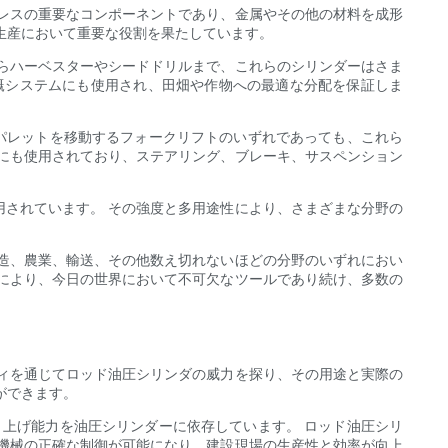
レスの重要なコンポーネントであり、金属やその他の材料を成形
生産において重要な役割を果たしています。
らハーベスターやシードドリルまで、これらのシリンダーはさま
漑システムにも使用され、田畑や作物への最適な分配を保証しま
いパレットを移動するフォークリフトのいずれであっても、これら
にも使用されており、ステアリング、ブレーキ、サスペンション
されています。 その強度と多用途性により、さまざまな分野の
、農業、輸送、その他数え切れ​​ないほどの分野のいずれにおい
により、今日の世界において不可欠なツールであり続け、多数の
ィを通じてロッド油圧シリンダの威力を探り、その用途と実際の
ができます。
り上げ能力を油圧シリンダーに依存しています。 ロッド油圧シリ
機械の正確な制御が可能になり、建設現場の生産性と効率が向上