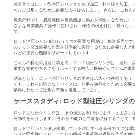
製造業ではロッド型油圧シリンダが曲げ加工、打ち抜き加工、
および成形するために必要な力を提供します。 さらに、これら
農業分野でも、農業機械や農業機械に動力を供給するためにロ
ざまな農業器具の操作に使用され、作物の植え付け、耕うん、
す。
ロッド油圧シリンダのもう 1 つの重要な用途は、輸送業界で
のシリンダは重要な作業を効率的に実行するために必要な力と
などの重要な機能をサポートしています。
これらの特定の用途に加えて、ロッド油圧シリンダは、造船、
重要な業務やタスクをサポートする幅広い機械やシステムの重
結論として、ロッド油圧シリンダの用途は広大かつ多様であり、
ても、これらの強力なデバイスは、仕事を遂行するために必要
業界にわたって進歩と革新を推進しています。
ケーススタディ: ロッド型油圧シリンダ
ロッド型油圧シリンダは、その強度と汎用性により、さまざま
有効性を紹介します。 それらの能力と性能を理解することで、
ロッド油圧シリンダが稼働している注目すべき事例の 1 つは
ンダの堅牢性により、これらの機械は重荷重や過酷な作業条件