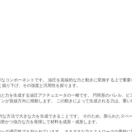
要なコンポーネントです。 油圧を直線的な力と動きに変換する上で重要
く掘り下げ、その強度と汎用性を探ります。
と力を生成する油圧アクチュエータの一種です。 円筒形のバレル、ピ
トンが直線方向に移動します。 この動きによって生成される力は、重い
率的な方法で大きな力を生成できることです。 そのため、限られたスペ
精密かつ強力な力を発揮して材料を成形・成形します。
途への適応性でも知られています。 さまざまな力とストロークの要件に