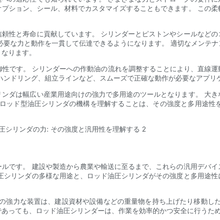
オプション、シール、材料でカスタマイズすることもできます。 この柔
信頼性と寿命に貢献しています。 シリンダーとピストンやシールなどの
必要な力と動作を一貫して伝達できるようになります。 適切なメンテ
となります。
制御性です。 シリンダーへの作動油の流れを調整することにより、直線
ハンドリング、組立ラインなど、スムーズで正確な動作が必要なアプリ
リンダは幅広い産業用途向けの強力で多用途のツールとなります。 大き
 ロッド型油圧シリンダの機構を理解することは、その強度と多用途性
ールです。 建設や製造から農業や輸送に至るまで、これらの汎用デバイ
油圧シリンダの多様な用途と、ロッド油圧シリンダがその強度と多用途性
れらの強力な装置は、建設資材や設備などの重量物を持ち上げたり移動し
であっても、ロッド油圧シリンダーは、作業を効率的かつ安全に行うた