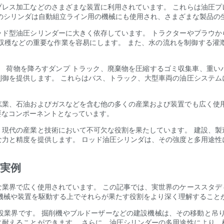
プレス加工などのさまざまな装置に利用されています。 これらは油圧プ
のシリンダは自動組立ライン用の機械にも使用され、さまざまな製品の
ッド型油圧シリンダーに大きく依存しています。 トラクターやプラウか
収穫などの重要な作業を容易にします。 また、水の流れを制御する灌
す。 荷物を降ろすダンプ トラック、廃棄物を圧縮するゴミ収集車、重
制御を提供します。 これらはバス、トラック、大型車両の油圧システム
鉱業、石油およびガスなどを含む他の多くの産業および装置でも広く使用
要なコンポーネントとなっています。
現代の産業と技術において不可欠な役割を果たしています。 建設、製造
な力と精度を提供します。 ロッド油圧シリンダは、その強度と多用途性
の実例
な業界で広く使用されています。 この記事では、実世界のケーススタデ
機械や装置を駆動する上でそれらが果たす役割をより深く理解すること
建設業界です。 掘削機やブルドーザーなどの建設機械は、その移動と吊
に耐えることができます。 さらに、油圧シリンダーの多用途性により、