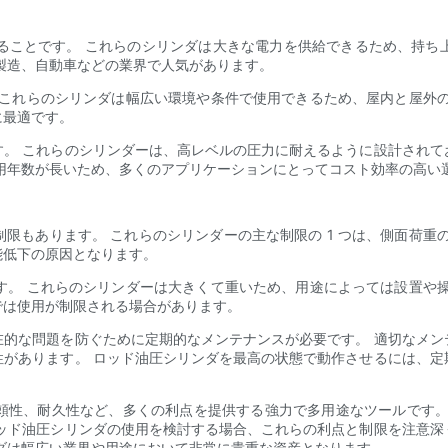
きることです。 これらのシリンダは大きな電力を供給できるため、持
製造、自動車などの業界で人気があります。
。 これらのシリンダは幅広い環境や条件で使用できるため、屋内と屋外
に最適です。
す。 これらのシリンダーは、高レベルの圧力に耐えるように設計されて
用年数が長いため、多くのアプリケーションにとってコスト効率の高い
限もあります。 これらのシリンダーの主な制限の 1 つは、側面荷重
能低下の原因となります。
です。 これらのシリンダーは大きくて重いため、用途によっては設置や
では使用が制限される場合があります。
在的な問題を防ぐために定期的なメンテナンスが必要です。 適切なメン
性があります。 ロッド油圧シリンダを最高の状態で動作させるには、定
頼性、耐久性など、多くの利点を提供する強力で多用途なツールです。
ロッド油圧シリンダの使用を検討する場合、これらの利点と制限を注意深
ダは幅広い業界や用途において非常に貴重な資産となります。