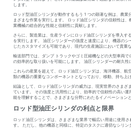
します。
ロッド型油圧シリンダが動作するもう 1 つの顕著な例は、農
まざまな作業を実行します。 ロッド油圧シリンダの信頼性は、
業機械の総合的な性能と信頼性に貢献します。
さらに、製造業は、生産ラインにロッド油圧シリンダを導入する
を実行します。 油圧シリンダーの強度と速度により、機器のシ
じたカスタマイズも可能であり、現代の生産施設において貴重
輸送部門では、ダンプ トラックやゴミ圧縮機などの大型車両で
の効率的な取り扱いを可能にします。 油圧シリンダーの耐久性
これらの産業を超えて、ロッド油圧シリンダは、海洋機器、航
類の機器の重要なコンポーネントとなっており、移動、持ち上
結論として、ロッド油圧シリンダの威力は、現実世界のさまざ
ています。 その強度と汎用性により、効率的で信頼性の高い運
能を理解することで、さまざまな分野にわたるイノベーション
ロッド型油圧シリンダの利点と限界
ロッド油圧シリンダは、さまざまな業界で幅広い用途に使用さ
す。 ただし、他の機器と同様に、特定のタスクに適切なシリン