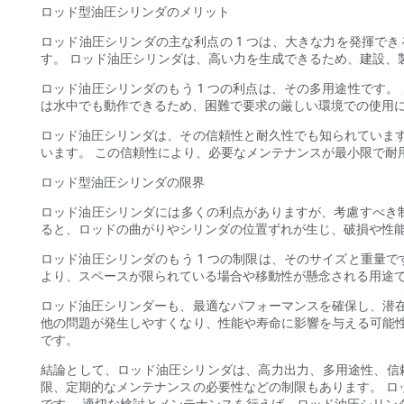
ロッド型油圧シリンダのメリット
ロッド油圧シリンダの主な利点の 1 つは、大きな力を発揮で
す。 ロッド油圧シリンダは、高い力を生成できるため、建設、
ロッド油圧シリンダのもう 1 つの利点は、その多用途性です
は水中でも動作できるため、困難で要求の厳しい環境での使用
ロッド油圧シリンダは、その信頼性と耐久性でも知られていま
います。 この信頼性により、必要なメンテナンスが最小限で耐
ロッド型油圧シリンダの限界
ロッド油圧シリンダには多くの利点がありますが、考慮すべき制
ると、ロッドの曲がりやシリンダの位置ずれが生じ、破損や性
ロッド油圧シリンダのもう 1 つの制限は、そのサイズと重量
より、スペースが限られている場合や移動性が懸念される用途
ロッド油圧シリンダーも、最適なパフォーマンスを確保し、潜
他の問題が発生しやすくなり、性能や寿命に影響を与える可能
です。
結論として、ロッド油圧シリンダは、高力出力、多用途性、信
限、定期的なメンテナンスの必要性などの制限もあります。 
です。 適切な検討とメンテナンスを行えば、ロッド油圧シリン