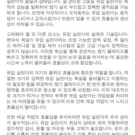
실린더의 품질과 상태입니다. 잘 관리된 고품질 유압 실린더는 최
적의 성능을 발휘하여 쟁기 날의 부드럽고 정확한 움직임을 가능
하게 합니다. 반면에 마모되거나 오작동하는 유압 실린더는 움직
임이 느리거나 갑작스럽거나 반응이 없을 수 있어 효율성과 생산
성이 저하될 수 있습니다.
고려해야 할 또 다른 요소는 유압 실린더의 설계와 기술입니다.
현대식 제설기 유압 실린더에는 조정 가능한 압력 설정, 퀵 릴리
스 메커니즘 및 정밀 제어 시스템과 같은 고급 기능이 장착되는
경우가 많습니다. 이러한 혁신을 통해 운전자는 쟁기 블레이드를
빠르고 정확하게 조정할 수 있어 눈과 얼음을 제거하는 데 필요한
시간과 노력이 줄어들어 효율성이 크게 향상됩니다.
유압 실린더의 크기와 출력도 효율성에 중요한 역할을 합니다. 적
절한 크기의 강력한 유압 실린더는 폭설을 들어올리고 이동하는
데 필요한 힘을 제공하여 쟁기 블레이드가 한 번의 통과로 원하는
영역을 효과적으로 청소할 수 있도록 보장합니다. 이와 대조적으
로 크기가 작거나 전력이 부족한 유압 실린더는 작업량을 처리하
는 데 어려움을 겪을 수 있으며 이로 인해 제설 작업이 더 느리고
효율성이 떨어집니다.
또한 제설 작업의 효율성을 유지하려면 유압 실린더의 유지 관리
가 필수적입니다. 유압 실린더가 최상의 상태로 계속 작동하려면
정기적인 검사, 윤활 및 마모된 부품 교체가 필요합니다. 유지 관
리를 소홀히 하면 효율성이 떨어지고 가동 중지 시간이 늘어나며