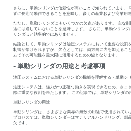
さらに、単動シリンダは信頼性が高いことで知られています。 
ずに長期間動作できることを意味し、多くの産業および商業用
ただし、単動シリンダにもいくつかの欠点があります。 主な制
途には適していないことを意味します。 さらに、単動シリン
リンダほど効率的ではありません。
結論として、単動シリンダは油圧システムにおいて重要な役割
制御が挙げられますが、欠点としては、両方向に力を加えるこ
ムでその可能性を最大限に活用するための鍵となります。
- 単動シリンダの用途と考慮事項
油圧システムにおける単動シリンダの機能を理解する - 単動シ
油圧システムは、強力かつ正確な動きを実現できるため、さまざ
際に重要な役割を果たします。 この記事では、単動シリンダの
単動シリンダの用途
単動シリンダは、さまざまな業界の無数の用途で使用されていま
プロセスでは、単動シリンダーはマテリアルハンドリング、部
欠です。