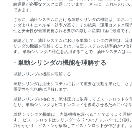
線運動が必要なタスクに適しています。 さらに、これらのシ
できます。
さらに、油圧システムにおける単動シリンダの機能は、エネル
ンダよりもエネルギー効率が高く、その結果、運用コストと環
性と安全性が最重要視される要求の厳しい産業用途に最適です
結論として、油圧システムにおける単動シリンダの役割は、流
リンダの機能を理解することは、油圧システムの効率的かつ信
す。 単動シリンダの利点を活用することで、油圧システムはエ
- 単動シリンダの機能を理解する
単動シリンダの機能を理解する
単動シリンダは油圧システムにおいて重要な役割を果たし、さ
重要性を包括的に理解します。
単動シリンダの核心は、流体圧力に依存してピストンロッドを
なり、単動シリンダはピストンロッドを後退させるためにバネや
単動シリンダの機能は、内部機構を調べることでよりよく理解
す。 ピストンロッドはシリンダーを 2 つのチャンバーに分
力がかかり、ピストンが移動してピストンロッドが伸びます。 