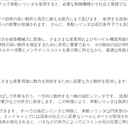
ステムで単動シリンダを使用すると、必要な制御機構がそれほど複雑でな
ギー効率の高い動作と高圧に耐える能力にまで及びます。 使用する流体
境への影響が削減されます。 さらに、単動シリンダは高圧条件下でも安
。
体力を線形機械力に変換し、さまざまな産業用およびモバイル機器用途の
頼性の高い動作を保証するために非常に重要であり、その独自の設計特
ネルギー消費とメンテナンスコストを最小限に抑えながら、最適な性能
まざまな産業用途に動力を供給するために必要な力と動作を提供します。
伸ばして作業を行う、一方向に動作する一種の油圧シリンダです。 流体
重力などの外力に依存します。 この特徴により、単動シリンダは負荷
できます。 すべての油圧シリンダと同様に、単動シリンダは円筒形のバ
割し、エンドキャップには流体の出入りに必要なシールとポートが収容さ
流体が放出されると、バネなどの外力によってピストンが元の位置に押