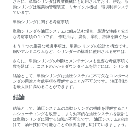
さらに、単動シリンダは農業機械にも応用されており、耕起、収
動シリンダは廃棄物管理装置、リサイクル機械、環境制御シス
ています。
単動シリンダに関する考慮事項
単動シリンダを油圧システムに組み込む場合、最適な性能と安
な考慮事項の 1 つです。 作動油は、腐食、摩耗、故障を防ぐ
もう 1 つの重要な考慮事項は、単動シリンダの設計と構造で
鋼やアルミニウムなど、シリンダーの構造に使用される材料は
さらに、単動シリンダの制御とメンテナンスも重要な考慮事項で
数を延ばし、コストのかかるダウンタイムを防ぐには、シリン
結論として、単動シリンダは油圧システムに不可欠なコンポー
ンダの用途と考慮事項を理解することが不可欠です。 油圧作
を最大限に高めることができます。
結論
結論として、油圧システムの単動シリンダの機能を理解するこ
ルシューティングを改善し、より効率的な油圧システムを設計
は単動シリンダに関する知識が不可欠です。 油圧システムの複
けて、油圧技術で可能なことの限界を押し広げていきましょう