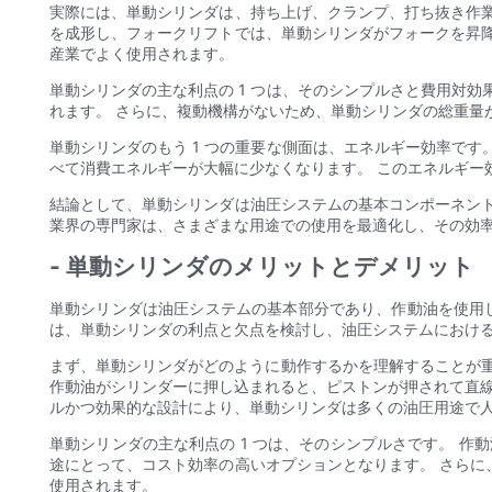
実際には、単動シリンダは、持ち上げ、クランプ、打ち抜き作
を成形し、フォークリフトでは、単動シリンダがフォークを昇
産業でよく使用されます。
単動シリンダの主な利点の 1 つは、そのシンプルさと費用対
れます。 さらに、複動機構がないため、単動シリンダの総重量
単動シリンダのもう 1 つの重要な側面は、エネルギー効率で
べて消費エネルギーが大幅に少なくなります。 このエネルギー
結論として、単動シリンダは油圧システムの基本コンポーネン
業界の専門家は、さまざまな用途での使用を最適化し、その効
- 単動シリンダのメリットとデメリット
単動シリンダは油圧システムの基本部分であり、作動油を使用
は、単動シリンダの利点と欠点を検討し、油圧システムにおけ
まず、単動シリンダがどのように動作するかを理解することが重
作動油がシリンダーに押し込まれると、ピストンが押されて直線
ルかつ効果的な設計により、単動シリンダは多くの油圧用途で
単動シリンダの主な利点の 1 つは、そのシンプルさです。 作
途にとって、コスト効率の高いオプションとなります。 さら
使用されます。