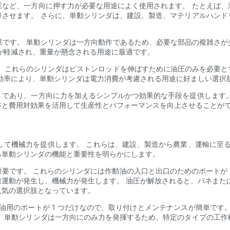
業など、一方向に押す力が必要な用途によく使用されます。 たとえば、
降させます。 さらに、単動シリンダは、建設、製造、マテリアルハンド
効果です。 単動シリンダは一方向動作であるため、必要な部品の複雑さ
が軽減され、重量が懸念される用途に最適です。
す。 これらのシリンダはピストンロッドを伸ばすために油圧のみを必要
効率により、単動シリンダは電力消費が考慮される用途に好ましい選択
トであり、一方向に力を加えるシンプルかつ効果的な手段を提供します。
率と費用対効果を活用して生産性とパフォーマンスを向上させることが
して機械力を提供します。 これらは、建設、製造から農業、運輸に至る
る単動シリンダの機能と重要性を明らかにします。
要です。 これらのシリンダには作動油の入口と出口のためのポートが 
運動が発生し、機械力が発生します。 油圧が解放されると、バネまた
人気の選択肢となっています。
動油用のポートが 1 つだけなので、取り付けとメンテナンスが簡単で
に、単動シリンダは一方向にのみ力を発揮するため、特定のタイプの工作