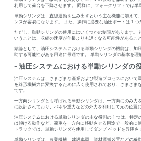
利用して荷台を下降させます。 同様に、フォークリフトでは単
単動シリンダは、直線運動を生み出すという主な機能に加えて
ンスが容易になります。 また、操作に必要な油圧ポートは 1 
ただし、単動シリンダの使用にはいくつかの制限があります。 
いうことは、収縮の速度が伸長よりも遅くなる可能性があるこ
結論として、油圧システムにおける単動シリンダの機能は、加
助する可能性がある用途に最適です。 単動シリンダの基本を理
- 油圧システムにおける単動シリンダの
油圧システムは、さまざまな産業および製造プロセスにおいて
を線形機械力に変換するために広く使用されており、さまざま
です。
一方向シリンダとも呼ばれる単動シリンダは、一方向にのみ力
に設計されており、バネや重力などの外力を利用して元の位置に
油圧システムにおける単動シリンダの主な役割の 1 つは、特
は傾ける動作など、荷重を一方向に移動させる用途で一般的に使
トラックでは、単動シリンダを使用してダンプ ベッドを昇降さ
単動シリンダは、農業機械、建設車両、資材運搬装置などの移