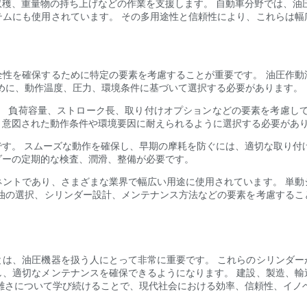
穫、重量物の持ち上げなどの作業を支援します。 自動車分野では、油
テムにも使用されています。 その多用途性と信頼性により、これらは幅
全性を確保するために特定の要素を考慮することが重要です。 油圧作動
ために、動作温度、圧力、環境条件に基づいて選択する必要があります。
す。 負荷容量、ストローク長、取り付けオプションなどの要素を考慮し
、意図された動作条件や環境要因に耐えられるように選択する必要があ
す。 スムーズな動作を確保し、早期の摩耗を防ぐには、適切な取り付
ダーの定期的な検査、潤滑、整備が必要です。
ネントであり、さまざまな業界で幅広い用途に使用されています。 単動
動油の選択、シリンダー設計、メンテナンス方法などの要素を考慮するこ
とは、油圧機器を扱う人にとって非常に重要です。 これらのシリンダー
し、適切なメンテナンスを確保できるようになります。 建設、製造、輸
雑さについて学び続けることで、現代社会における効率、信頼性、イノ
。