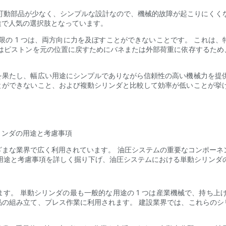
可動部品が少なく、シンプルな設計なので、機械的故障が起こりにくく
途で人気の選択肢となっています。
限の 1 つは、両方向に力を及ぼすことができないことです。 これは
ダはピストンを元の位置に戻すためにバネまたは外部荷重に依存するため
を果たし、幅広い用途にシンプルでありながら信頼性の高い機械力を提供
とができないこと、および複動シリンダと比較して効率が低いことが挙げ
リンダの用途と考慮事項
まな業界で広く利用されています。 油圧システムの重要なコンポーネン
用途と考慮事項を詳しく掘り下げ、油圧システムにおける単動シリンダ
す。 単動シリンダの最も一般的な用途の 1 つは産業機械で、持ち上
品の組み立て、プレス作業に利用されます。 建設業界では、これらのシ