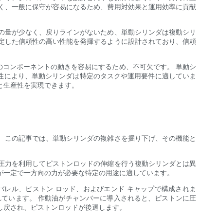
く、一般に保守が容易になるため、費用対効果と運用効率に貢献
の量が少なく、戻りラインがないため、単動シリンダは複動シリ
定した信頼性の高い性能を発揮するように設計されており、信頼
コンポーネントの動きを容易にするため、不可欠です。 単動シ
性により、単動シリンダは特定のタスクや運用要件に適していま
と生産性を実現できます。
 この記事では、単動シリンダの複雑さを掘り下げ、その機能と
圧力を利用してピストンロッドの伸縮を行う複動シリンダとは異
が一定で一方向の力が必要な特定の用途に適しています。
レル、ピストン ロッド、およびエンド キャップで構成されま
れています。 作動油がチャンバーに導入されると、ピストンに圧
し戻され、ピストンロッドが後退します。