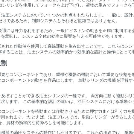
動シリンダを使用してフォークを上げ下げし、荷物の重みでフォークを
、油圧システムにおいていくつかの利点ももたらします。 一般に、設計
つだけであるため、制御システムもそれほど複雑ではありません。
後退には外力を利用するため、一般にピストンの動きを正確に制御する
とを意味し、システム全体の効率に影響を与える可能性があります。
圧された作動油を使用して直線運動を生み出すことです。 これらはシン
解することは、油圧システムの効率的かつ効果的な設計と操作にとって
役割
重要なコンポーネントであり、重機や機器の機能において重要な役割を果
なコンポーネントの動きを容易にします。 単動シリンダの機能を理解す
を及ぼすことができる油圧シリンダの一種です。 両方向に動く複動シリ
戻ります。 この基本的な設計の違いは、油圧システムにおける単動シ
定のコンポーネントを移動または作動させるために押す力または引く力を
用されます。 たとえば、油圧プレスでは、単動シリンダーがラムに力
せ、資材の効率的な荷降ろしを可能にします。
動機器の油圧システムの動作にも不可欠です。 これらの用途では、単動