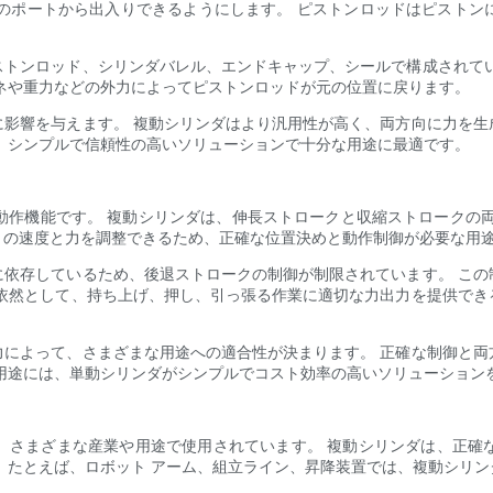
端のポートから出入りできるようにします。 ピストンロッドはピスト
ストンロッド、シリンダバレル、エンドキャップ、シールで構成されてい
ネや重力などの外力によってピストンロッドが元の位置に戻ります。
に影響を与えます。 複動シリンダはより汎用性が高く、両方向に力を生
、シンプルで信頼性の高いソリューションで十分な用途に最適です。
と動作機能です。 複動シリンダは、伸長ストロークと収縮ストロークの
きの速度と力を調整できるため、正確な位置決めと動作制御が必要な用
に依存しているため、後退ストロークの制御が制限されています。 この
は依然として、持ち上げ、押し、引っ張る作業に適切な力出力を提供でき
力によって、さまざまな用途への適合性が決まります。 正確な制御と両
用途には、単動シリンダがシンプルでコスト効率の高いソリューション
、さまざまな産業や用途で使用されています。 複動シリンダは、正確
 たとえば、ロボット アーム、組立ライン、昇降装置では、複動シリ