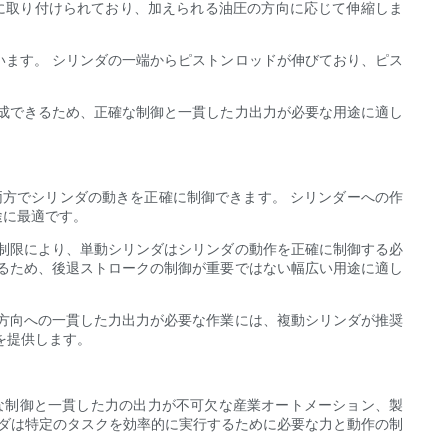
ンに取り付けられており、加えられる油圧の方向に応じて伸縮しま
ます。 シリンダの一端からピストンロッドが伸びており、ピス
成できるため、正確な制御と一貫した力出力が必要な用途に適し
両方でシリンダの動きを正確に制御できます。 シリンダーへの作
途に最適です。
制限により、単動シリンダはシリンダの動作を正確に制御する必
るため、後退ストロークの制御が重要ではない幅広い用途に適し
方向への一貫した力出力が必要な作業には、複動シリンダが推奨
を提供します。
な制御と一貫した力の出力が不可欠な産業オートメーション、製
ンダは特定のタスクを効率的に実行するために必要な力と動作の制