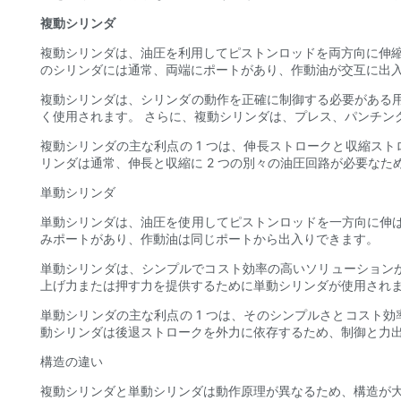
複動シリンダ
複動シリンダは、油圧を利用してピストンロッドを両方向に伸縮
のシリンダには通常、両端にポートがあり、作動油が交互に出
複動シリンダは、シリンダの動作を正確に制御する必要がある
く使用されます。 さらに、複動シリンダは、プレス、パンチン
複動シリンダの主な利点の 1 つは、伸長ストロークと収縮ス
リンダは通常、伸長と収縮に 2 つの別々の油圧回路が必要な
単動シリンダ
単動シリンダは、油圧を使用してピストンロッドを一方向に伸
みポートがあり、作動油は同じポートから出入りできます。
単動シリンダは、シンプルでコスト効率の高いソリューションが
上げ力または押す力を提供するために単動シリンダが使用されま
単動シリンダの主な利点の 1 つは、そのシンプルさとコスト
動シリンダは後退ストロークを外力に依存するため、制御と力
構造の違い
複動シリンダと単動シリンダは動作原理が異なるため、構造が大