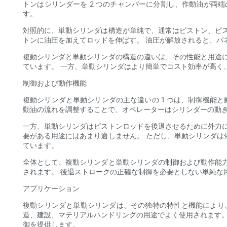
トンはシリンダーを 2 つのチャンバーに分割し、作動油が両
す。
対照的に、単動シリンダは構造が単純で、通常はピストン、ピ
トンに油圧を加えてロッドを伸ばす。 油圧が解放されると、バ
複動シリンダと単動シリンダの構造の違いは、その性能と用途
ています。 一方、単動シリンダはより簡単でコスト効率が高く
制御および動作機能
複動シリンダと単動シリンダの主な違いの 1 つは、制御機能
動油の流れを調整することで、オペレーターはシリンダーの動
一方、単動シリンダはピストンロッドを後退させるために外力
要がある用途にはあまり適しません。 ただし、単動シリンダ
ています。
全体として、複動シリンダと単動シリンダの制御および動作能
されます。 後退ストロークの正確な制御を必要としない単純な
アプリケーション
複動シリンダと単動シリンダは、その独特の特性と機能により
造、建設、マテリアルハンドリングの用途でよく使用されます。
御を提供します。