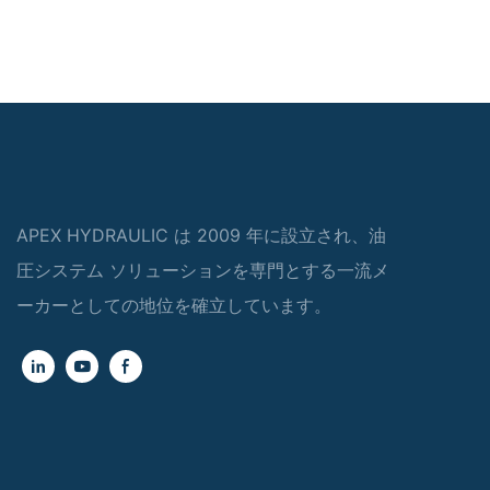
APEX HYDRAULIC は 2009 年に設立され、油
圧システム ソリューションを専門とする一流メ
ーカーとしての地位を確立しています。