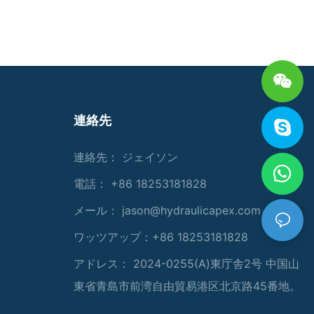
連絡先
連絡先： ジェイソン
電話： +86 18253181828
メール：
jason@hydraulicapex.com
ワッツアップ：+86 18253181828
アドレス： 2024-0255(A)東庁舎2号 中国山
東省青島市前湾自由貿易港区北京路45番地。