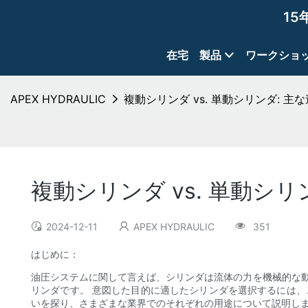
15
在宅
製品
ワークショ
APEX HYDRAULIC
複動シリンダ vs. 単動シリンダ: 主
複動シリンダ vs. 単動シ
2024-12-11
APEX HYDRAULIC
351
はじめに：
油圧システムに関して言えば、シリンダは流体の力を機械的な動
リンダです。 意図した目的に適したシリンダを選択するには、
いを探り、さまざまな業界でのそれぞれの用途について説明し