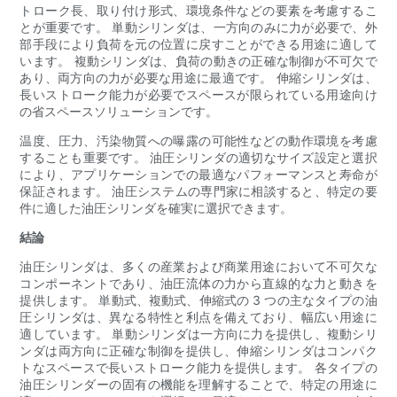
トローク長、取り付け形式、環境条件などの要素を考慮するこ
とが重要です。 単動シリンダは、一方向のみに力が必要で、外
部手段により負荷を元の位置に戻すことができる用途に適して
います。 複動シリンダは、負荷の動きの正確な制御が不可欠で
あり、両方向の力が必要な用途に最適です。 伸縮シリンダは、
長いストローク能力が必要でスペースが限られている用途向け
の省スペースソリューションです。
温度、圧力、汚染物質への曝露の可能性などの動作環境を考慮
することも重要です。 油圧シリンダの適切なサイズ設定と選択
により、アプリケーションでの最適なパフォーマンスと寿命が
保証されます。 油圧システムの専門家に相談すると、特定の要
件に適した油圧シリンダを確実に選択できます。
結論
油圧シリンダは、多くの産業および商業用途において不可欠な
コンポーネントであり、油圧流体の力から直線的な力と動きを
提供します。 単動式、複動式、伸縮式の 3 つの主なタイプの油
圧シリンダは、異なる特性と利点を備えており、幅広い用途に
適しています。 単動シリンダは一方向に力を提供し、複動シリ
ンダは両方向に正確な制御を提供し、伸縮シリンダはコンパク
トなスペースで長いストローク能力を提供します。 各タイプの
油圧シリンダーの固有の機能を理解することで、特定の用途に