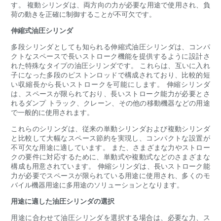
す。 複動シリンダは、両方向の力が必要な用途で使用され、負
荷の動きを正確に制御することが不可欠です。
伸縮式油圧シリンダ
多段シリンダとしても知られる伸縮式油圧シリンダは、コンパ
クトなスペースで長いストローク機能を提供するように設計さ
れた特殊なタイプの油圧シリンダです。 これらは、互いに入れ
子になった多段のピストンロッドで構成されており、比較的短
い収縮長から長いストロークを可能にします。 伸縮シリンダ
は、スペースが限られており、長いストローク能力が必要とさ
れるダンプ トラック、クレーン、その他の移動機器などの用途
で一般的に使用されます。
これらのシリンダは、従来の単動シリンダおよび複動シリンダ
と比較して大幅なスペース節約を実現し、コンパクトな設置が
不可欠な用途に適しています。 また、さまざまな力やストロー
クの要件に対応するために、単動式や複動式などのさまざまな
構成も用意されています。 伸縮シリンダは、長いストローク能
力が必要でスペースが限られている用途に使用され、多くのモ
バイル機器用途に多用途のソリューションとなります。
用途に適した油圧シリンダの選択
用途に合わせて油圧シリンダを選択する場合は、必要な力、ス