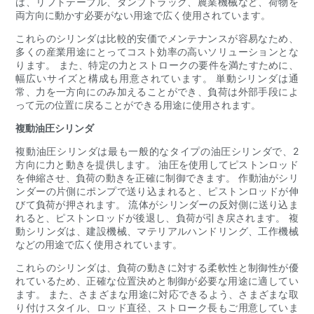
は、リフトテーブル、ダンプトラック、農業機械など、荷物を
両方向に動かす必要がない用途で広く使用されています。
これらのシリンダは比較的安価でメンテナンスが容易なため、
多くの産業用途にとってコスト効率の高いソリューションとな
ります。 また、特定の力とストロークの要件を満たすために、
幅広いサイズと構成も用意されています。 単動シリンダは通
常、力を一方向にのみ加えることができ、負荷は外部手段によ
って元の位置に戻ることができる用途に使用されます。
複動油圧シリンダ
複動油圧シリンダは最も一般的なタイプの油圧シリンダで、2
方向に力と動きを提供します。 油圧を使用してピストンロッド
を伸縮させ、負荷の動きを正確に制御できます。 作動油がシリ
ンダーの片側にポンプで送り込まれると、ピストンロッドが伸
びて負荷が押されます。 流体がシリンダーの反対側に送り込ま
れると、ピストンロッドが後退し、負荷が引き戻されます。 複
動シリンダは、建設機械、マテリアルハンドリング、工作機械
などの用途で広く使用されています。
これらのシリンダは、負荷の動きに対する柔軟性と制御性が優
れているため、正確な位置決めと制御が必要な用途に適してい
ます。 また、さまざまな用途に対応できるよう、さまざまな取
り付けスタイル、ロッド直径、ストローク長もご用意していま