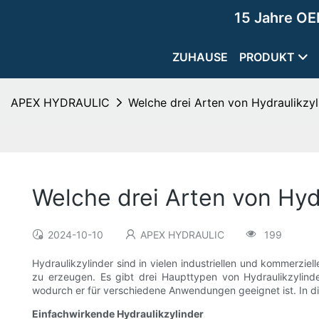
15 Jahre OE
ZUHAUSE
PRODUKT
APEX HYDRAULIC
Welche drei Arten von Hydraulikzyl
Welche drei Arten von Hydr
2024-10-10
APEX HYDRAULIC
199
Hydraulikzylinder sind in vielen industriellen und kommerz
zu erzeugen. Es gibt drei Haupttypen von Hydraulikzylinde
wodurch er für verschiedene Anwendungen geeignet ist. In die
Einfachwirkende Hydraulikzylinder