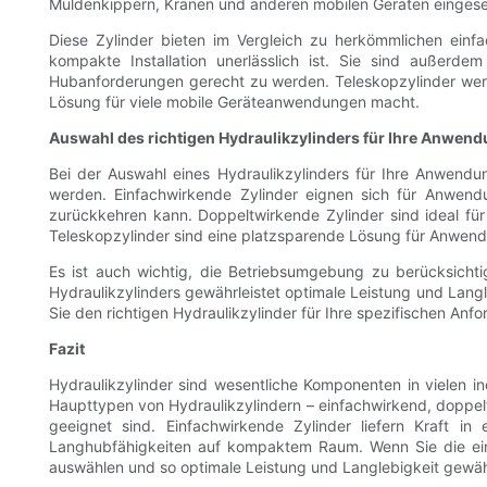
Muldenkippern, Kränen und anderen mobilen Geräten eingesetz
Diese Zylinder bieten im Vergleich zu herkömmlichen ein
kompakte Installation unerlässlich ist. Sie sind außerdem
Hubanforderungen gerecht zu werden. Teleskopzylinder werde
Lösung für viele mobile Geräteanwendungen macht.
Auswahl des richtigen Hydraulikzylinders für Ihre Anwen
Bei der Auswahl eines Hydraulikzylinders für Ihre Anwend
werden. Einfachwirkende Zylinder eignen sich für Anwendun
zurückkehren kann. Doppeltwirkende Zylinder sind ideal für
Teleskopzylinder sind eine platzsparende Lösung für Anwendu
Es ist auch wichtig, die Betriebsumgebung zu berücksicht
Hydraulikzylinders gewährleistet optimale Leistung und Langl
Sie den richtigen Hydraulikzylinder für Ihre spezifischen An
Fazit
Hydraulikzylinder sind wesentliche Komponenten in vielen i
Haupttypen von Hydraulikzylindern – einfachwirkend, doppelt
geeignet sind. Einfachwirkende Zylinder liefern Kraft i
Langhubfähigkeiten auf kompaktem Raum. Wenn Sie die einzi
auswählen und so optimale Leistung und Langlebigkeit gewäh