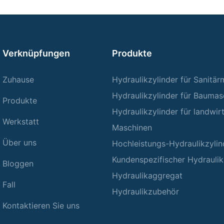
Verknüpfungen
Produkte
Zuhause
Hydraulikzylinder für Sanitä
Hydraulikzylinder für Baumas
Produkte
Hydraulikzylinder für landwir
Werkstatt
Maschinen
Über uns
Hochleistungs-Hydraulikzylin
Kundenspezifischer Hydraulik
Bloggen
Hydraulikaggregat
Fall
Hydraulikzubehör
Kontaktieren Sie uns