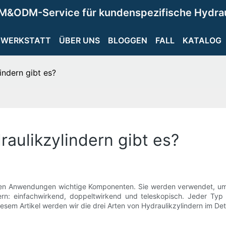
M&ODM-Service für kundenspezifische Hydra
WERKSTATT
ÜBER UNS
BLOGGEN
FALL
KATALOG
indern gibt es?
aulikzylindern gibt es?
iellen Anwendungen wichtige Komponenten. Sie werden verwendet, um
rn: einfachwirkend, doppeltwirkend und teleskopisch. Jeder Typ h
sem Artikel werden wir die drei Arten von Hydraulikzylindern im Det