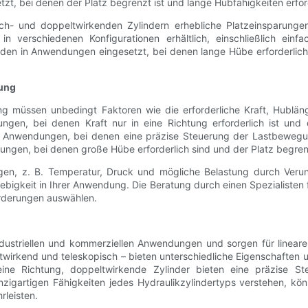
t, bei denen der Platz begrenzt ist und lange Hubfähigkeiten erford
fach- und doppeltwirkenden Zylindern erhebliche Platzeinsparung
 in verschiedenen Konfigurationen erhältlich, einschließlich ei
n in Anwendungen eingesetzt, bei denen lange Hübe erforderlich sin
dung
ung müssen unbedingt Faktoren wie die erforderliche Kraft, Hub
gen, bei denen Kraft nur in eine Richtung erforderlich ist und di
 Anwendungen, bei denen eine präzise Steuerung der Lastbewegung 
ngen, bei denen große Hübe erforderlich sind und der Platz begrenz
igen, z. B. Temperatur, Druck und mögliche Belastung durch Verun
ebigkeit in Ihrer Anwendung. Die Beratung durch einen Spezialisten 
forderungen auswählen.
ndustriellen und kommerziellen Anwendungen und sorgen für lineare
wirkend und teleskopisch – bieten unterschiedliche Eigenschaften 
n eine Richtung, doppeltwirkende Zylinder bieten eine präzise S
gartigen Fähigkeiten jedes Hydraulikzylindertyps verstehen, kön
rleisten.