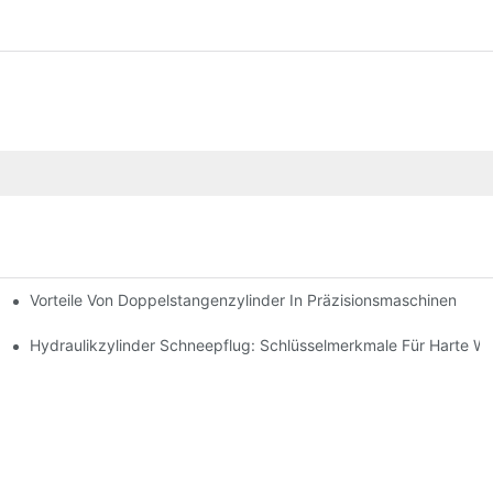
Vorteile Von Doppelstangenzylinder In Präzisionsmaschinen
e Anwendungen
ng Verbessert
Hydraulikzylinder Schneepflug: Schlüsselmerkmale Für Harte W