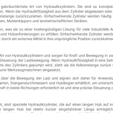
 gebräuchlichste Art von Hydraulikzylindern. Sie sind so konzipie
. Wenn die Hydraulikflüssigkeit aus dem Zylinder abgelassen oder 
enstange zurückzuziehen. Einfachwirkende Zylinder werden häufig i
en, Muldenkippern und landwirtschaftlichen Geräten.
ten, was sie zu einer kostengünstigen Lösung für viele industriell
t- und Hubanforderungen zu erfüllen. Einfachwirkende Zylinder wer
durch ein externes Mittel in ihre ursprüngliche Position zurückkehre
 Art von Hydraulikzylindern und sorgen für Kraft und Bewegung in z
Steuerung der Lastbewegung. Wenn Hydraulikflüssigkeit in eine Seit
eite des Zylinders gepumpt wird, zieht sie die Kolbenstange zurück
t und Werkzeugmaschinen eingesetzt.
olle über die Bewegung der Last und eignen sich daher für Anwend
agearten, Stangendurchmessern und Hublängen erhältlich, um unters
ft in beide Richtungen erforderlich ist und eine präzise Steuerung 
nt, sind spezielle Hydraulikzylinder, die auf einen langen Hub au
nen langen Hub bei relativ kurzer eingefahrener Länge ermögli