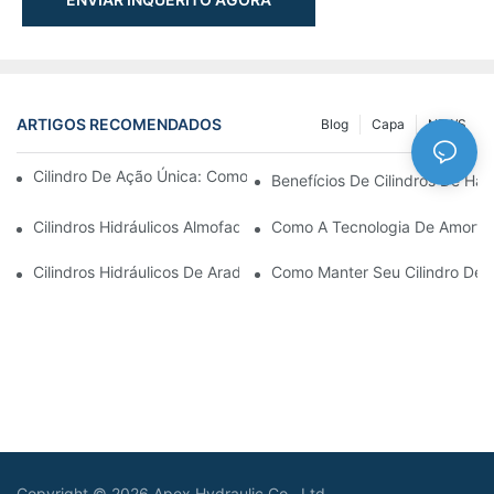
ARTIGOS RECOMENDADOS
Blog
Capa
NEWS
Cilindro De Ação Única: Como Funciona & Aplicações Comuns
Benefícios De Cilindros De Ha
Cilindros Hidráulicos Almofadados: Reduzindo O Impacto & Prol
Como A Tecnologia De Amortec
Cilindros Hidráulicos De Arado De Neve: Principais Recursos P
Como Manter Seu Cilindro De
Copyright © 2026 Apex Hydraulic Co., Ltd -