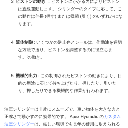
3
ピストンの動き
：ピストンにかかる力によりピストン
は直線運動します。 シリンダーのタイプに応じて、こ
の動作は伸長 (押す) または収縮 (引く) のいずれかにな
ります。
4
流体制御
: いくつかの逆止弁とシールは、作動油を適切
な方法で送り、ピストンを調整するのに役立ちま
す。’の動き。
5
機械的出力
: この制御されたピストンの動きにより、目
的の用途に応じて持ち上げたり、押したり、引いた
り、押したりできる機械的な作業が行われます。
油圧シリンダーは非常にスムーズで、重い物体を大きな力と
正確さで動かすのに効果的です。 Apex Hydraulic の
カスタム
油圧シリンダー
は、厳しい環境でも長年の使用に耐えられる