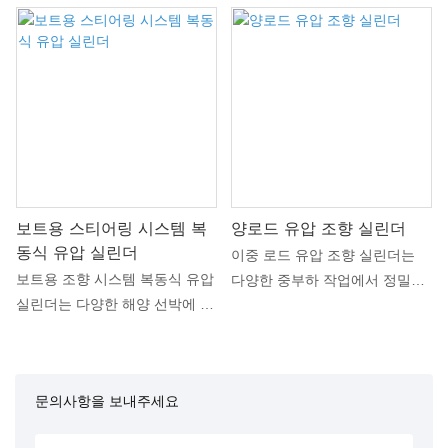
보트용 스티어링 시스템 복
양로드 유압 조향 실린더
동식 유압 실린더
이중 로드 유압 조향 실린더는
보트용 조향 시스템 복동식 유압
다양한 중부하 작업에서 정밀한
실린더는 다양한 해양 선박에 정
조향 제어를 위해 세심하게 설계
밀하고 안정적인 조향 제어 기능
되었습니다. 이 실린더는 이중
을 제공하도록 특별히 설계되었
로드를 갖추고 있어 향상된 안정
습니다. 이 고성능 유압 실린더
성과 균형 잡힌 힘 분배를 제공
문의사항을 보내주세요
는 거친 바다 조건에서도 부드럽
하여 부드럽고 정확한 조향 성능
고 정확한 조향을 보장합니다.
을 보장합니다. 고급 소재로 제