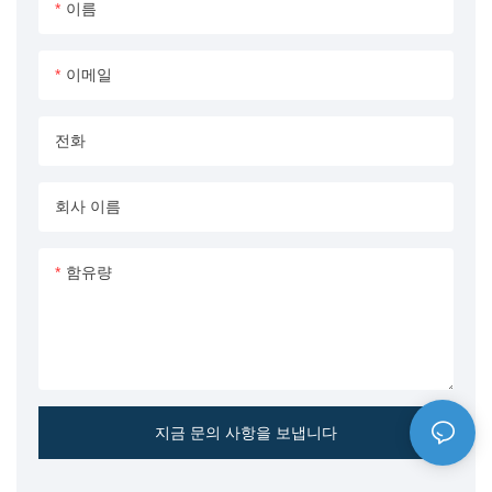
해양 등급 재료와 고급 밀봉 기
작되어 뛰어난 내구성과 수명을
이름
술로 제작된 이 복동 실린더는
보장하므로 가장 까다로운 환경
강력한 성능과 긴 사용 수명을
에서 없어서는 안 될 구성 요소
이메일
제공하며 레저용 보트와 상업용
입니다.
해양 응용 분야 모두에 이상적입
전화
니다.
회사 이름
함유량
지금 문의 사항을 보냅니다