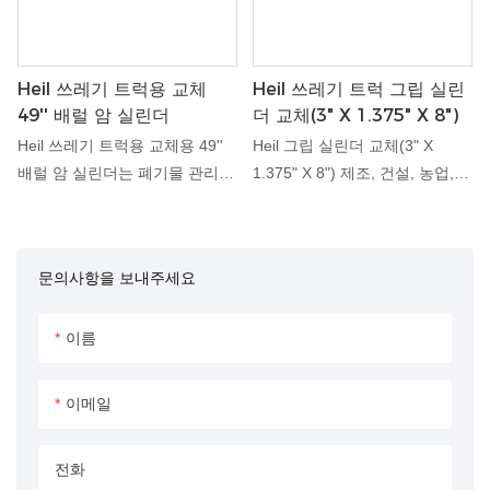
Heil 쓰레기 트럭용 교체
Heil 쓰레기 트럭 그립 실린
49'' 배럴 암 실린더
더 교체(3" X 1.375" X 8")
Heil 쓰레기 트럭용 교체용 49''
Heil 그립 실린더 교체(3" X
배럴 암 실린더는 폐기물 관리
1.375" X 8") 제조, 건설, 농업,
작업에서 비교할 수 없는 성능을
자재 취급 및 폐기물 관리 산업
제공하도록 설계되었습니다.
에서 사용되는 다양한 기계 및
Heil 쓰레기 수거 트럭의 원래 장
장비에서 정확하고 안전한 그리
문의사항을 보내주세요
비를 교체하기 위해 특별히 제작
핑 작업을 위한 유압력을 제공합
된 이 유압 실린더는 정밀성, 내
니다. 내구성, 정밀한 제어, 부드
구성 및 원활한 작동을 보장합니
러운 움직임, 다용성 및 비용 효
이름
다. 견고한 디자인과 고급 소재
율성 제공
로 인해 까다로운 환경에 이상적
이메일
이며 폐기물 수집 및 처리 시스
템을 위한 비용 효율적이고 안정
전화
적인 솔루션을 제공합니다.