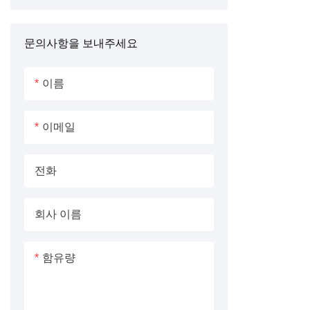
유압 모터
문의사항을 보내주세요
고압 기어 펌프
수압 펌프
이름
피스톤로드
이메일
전화
회사 이름
함유량