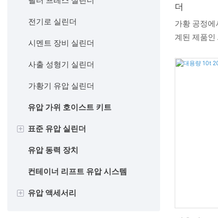
중공 로드 실린더
Tarper 시스템 유압 실린더
트레일러 액압 실린더
트랙터 유압 실린더
필터 프레스 실린더
더
양로드 실린더
압축기용 유압 실린더
공중 작업 실린더
농기구 유압 실린더
전기로 실린더
가황 공정에
계된 제품인 A
쿠션 실린더
베일러용 유압 실린더
트럭 크레인 실린더
경운기 유압 실린더
시멘트 장비 실린더
10톤 소형 
제설기 실린더
러거 호이스트 트럭용 유압 실린
회전식 드릴링 실린더
스프레더 유압 실린더
사출 성형기 실린더
다. 이 다단
더
건에서 안정
스테인레스 스틸 실린더
자동차 리프트 실린더
타일 ​​쟁기 실린더
가황기 유압 실린더
도록 설계되
다.
유압 가위 호이스트 키트
통풍기 유압 실린더
+
표준 유압 실린더
유압 동력 장치
쓰레기 수거차 실린더
컨테이너 리프트 유압 시스템
+
유압 액세서리
유압 모터