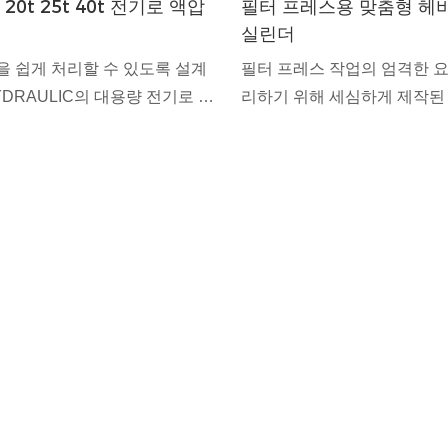
 20t 25t 40t 전기로 액압
필터 프레스용 맞춤형 헤비
실린더
을 쉽게 처리할 수 있도록 설계
필터 프레스 작업의 엄격한 요
HYDRAULIC의 대용량 전기로 유
리하기 위해 세심하게 제작된
소개합니다. 10톤부터 40톤까
맞춤형 헤비듀티 유압 실린더
량을 갖춘 이 실린더는 가장 까
이 맞춤형 유압 실린더는 뛰어
 환경에서 성능을 발휘하도록 설
뢰성을 제공하도록 설계되어 
. 철강 공장이든 대규모 제조이
에 없어서는 안 될 구성 요소입
 실린더는 프로세스의 신뢰성과
질의 소재와 첨단 기술로 제작
장합니다.
는 견고한 성능과 수명을 보