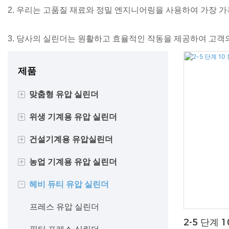
2. 우리는 고품질 재료와 정밀 엔지니어링을 사용하여 가장 
3. 당사의 실린더는 원활하고 효율적인 작동을 제공하여 고객
제품
+
맞춤형 유압 실린더
+
위생 기계용 유압 실린더
복동 실린더
+
건설기계용 유압실린더
단동 실린더
쓰레기 수거차 유압 실린더
+
농업 기계용 유압 실린더
용접 바디 실린더
폐기물 소각로 유압 실린더
굴착기 액압 실린더
-
헤비 듀티 유압 실린더
타이로드 실린더
유압 후크 리프트 실린더
로더 유압 실린더
플립 쟁기 실린더
텔레스코픽 실린더
롤오프 트럭 유압 실린더
덤프트럭 실린더
원형 포장기 실린더
프레스 유압 실린더
2-5 단계 