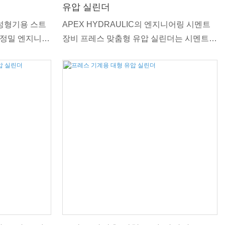
유압 실린더
출 성형기용 스트
APEX HYDRAULIC의 엔지니어링 시멘트
는 정밀 엔지니어
장비 프레스 맞춤형 유압 실린더는 시멘트
타냅니다. 현
생산의 엄격한 요구 사항을 충족하도록 설계
 요구 사항을
되었습니다. 이 견고한 실린더는 프레스 응
실린더는 비교할
용 분야용으로 특별히 설계되어 안정적인 성
수명을 제공합니
능, 내구성 및 효율성을 보장합니다. 맞춤형
로크 길이로 가
설계 옵션을 통해 다양한 시멘트 제조 공정
처리할 수 있습
의 특정 요구 사항을 충족하여 모든 용도에
서 최적의 결과를 제공합니다.