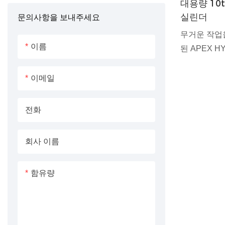
대용량 10t
실린더
문의사항을 보내주세요
고압 기어 펌프
무거운 작업
수압 펌프
이름
된 APEX 
압 실린더를 
피스톤로드
지 다양한 용
이메일
다로운 산업
계되었습니다
전화
든 이 유압
효율성을 보
회사 이름
함유량