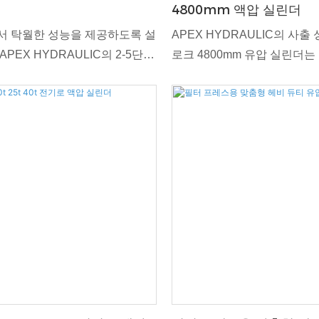
4800mm 액압 실린더
서 탁월한 성능을 제공하도록 설
APEX HYDRAULIC의 사
PEX HYDRAULIC의 2-5단계
로크 4800mm 유압 실린더
가황기 유압 실린더를 소개합니
링과 강력한 성능의 정점을 나
계 유압 실린더는 고압 및 온도 조
대 사출 성형 작업의 까다로운
적이고 효율적인 작동을 제공하
충족하도록 설계된 이 유압 
어 가황 응용 분야에 이상적입니
수 없는 효율성, 신뢰성 및 
다. 4800mm의 확장된 스트
장 복잡한 성형 작업도 쉽게 
니다.