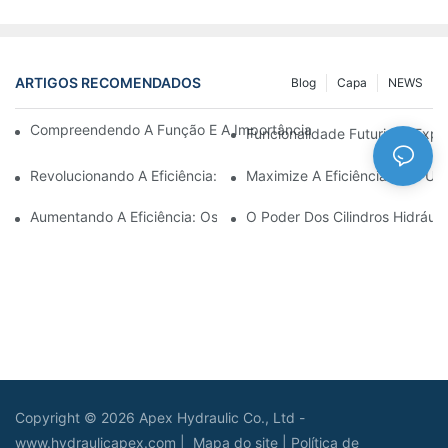
ARTIGOS RECOMENDADOS
Blog
Capa
NEWS
Compreendendo A Função E A Importância Dos Cilindros Hidrául
Funcionalidade Futurista: Expl
Revolucionando A Eficiência: O Cilindro Telescópico Elétrico
Maximize A Eficiência Com Um 
Aumentando A Eficiência: Os Benefícios De Um Cilindro Hidráuli
O Poder Dos Cilindros Hidráuli
Copyright © 2026 Apex Hydraulic Co., Ltd -
www.hydraulicapex.com |
Mapa do site
|
Política de