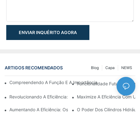
ENVIAR INQUÉRITO AGORA
ARTIGOS RECOMENDADOS
Blog
Capa
NEWS
Compreendendo A Função E A Importância Dos Cilindros Hidrául
Funcionalidade Futurista: Expl
Revolucionando A Eficiência: O Cilindro Telescópico Elétrico
Maximize A Eficiência Com Um 
Aumentando A Eficiência: Os Benefícios De Um Cilindro Hidráuli
O Poder Dos Cilindros Hidráuli