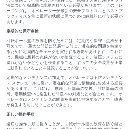
法について徹底的に訓練されている必要があります。 このトレ
ーニングは、オペレーターが最新の安全プロトコルとベストプ
ラクティスを常に最新の状態に保つために継続的に行う必要が
あります。
定期的な保守点検
回転ボール盤の故障を防ぐためには、定期的な保守・点検が不
可欠です。 重大な問題に発展する前に、潜在的な問題を特定す
るために定期的なチェックを実行する必要があります。 これに
は、機械に磨耗の兆候がないか検査すること、油圧システムに
漏れがないかどうかを検査すること、すべての安全装置が正常
に動作していることを確認することが含まれます。
定期的なメンテナンスに加えて、オペレータは予防メンテナン
ス スケジュールに従い、潜在的な問題に積極的に対処する必要
があります。 これには、摩耗した部品の交換、可動部品の潤
滑、定期検査中に発生した問題への対処などが含まれます。 オ
ペレータはメンテナンスの問題を事前に把握することで、障害
が発生する前に防ぐことができます。
正しい操作手順
適切な操作手順に従うことが、回転ボール盤の故障を防ぐ鍵と