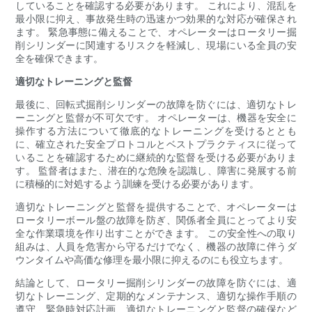
していることを確認する必要があります。 これにより、混乱を
最小限に抑え、事故発生時の迅速かつ効果的な対応が確保され
ます。 緊急事態に備えることで、オペレーターはロータリー掘
削シリンダーに関連するリスクを軽減し、現場にいる全員の安
全を確保できます。
適切なトレーニングと監督
最後に、回転式掘削シリンダーの故障を防ぐには、適切なトレ
ーニングと監督が不可欠です。 オペレーターは、機器を安全に
操作する方法について徹底的なトレーニングを受けるととも
に、確立された安全プロトコルとベストプラクティスに従って
いることを確認するために継続的な監督を受ける必要がありま
す。 監督者はまた、潜在的な危険を認識し、障害に発展する前
に積極的に対処するよう訓練を受ける必要があります。
適切なトレーニングと監督を提供することで、オペレーターは
ロータリーボール盤の故障を防ぎ、関係者全員にとってより安
全な作業環境を作り出すことができます。 この安全性への取り
組みは、人員を危害から守るだけでなく、機器の故障に伴うダ
ウンタイムや高価な修理を最小限に抑えるのにも役立ちます。
結論として、ロータリー掘削シリンダーの故障を防ぐには、適
切なトレーニング、定期的なメンテナンス、適切な操作手順の
遵守、緊急時対応計画、適切なトレーニングと監督の確保など