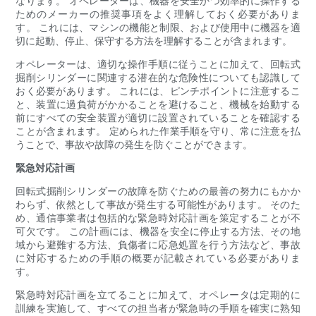
なります。 オペレーターは、機器を安全かつ効率的に操作する
ためのメーカーの推奨事項をよく理解しておく必要がありま
す。 これには、マシンの機能と制限、および使用中に機器を適
切に起動、停止、保守する方法を理解することが含まれます。
オペレーターは、適切な操作手順に従うことに加えて、回転式
掘削シリンダーに関連する潜在的な危険性についても認識して
おく必要があります。 これには、ピンチポイントに注意するこ
と、装置に過負荷がかかることを避けること、機械を始動する
前にすべての安全装置が適切に設置されていることを確認する
ことが含まれます。 定められた作業手順を守り、常に注意を払
うことで、事故や故障の発生を防ぐことができます。
緊急対応計画
回転式掘削シリンダーの故障を防ぐための最善の努力にもかか
わらず、依然として事故が発生する可能性があります。 そのた
め、通信事業者は包括的な緊急時対応計画を策定することが不
可欠です。 この計画には、機器を安全に停止する方法、その地
域から避難する方法、負傷者に応急処置を行う方法など、事故
に対応するための手順の概要が記載されている必要がありま
す。
緊急時対応計画を立てることに加えて、オペレータは定期的に
訓練を実施して、すべての担当者が緊急時の手順を確実に熟知