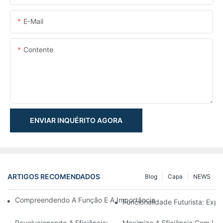
E-Mail
Contente
ENVIAR INQUÉRITO AGORA
ARTIGOS RECOMENDADOS
Blog
Capa
NEWS
Compreendendo A Função E A Importância Dos Cilindros Hidrául
Funcionalidade Futurista: Expl
Revolucionando A Eficiência: O Cilindro Telescópico Elétrico
Maximize A Eficiência Com Um 