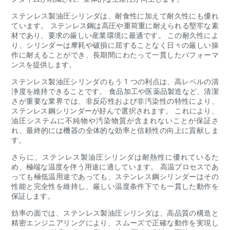
ステンレス製油圧シリンダは、耐食性に加えて耐久性にも優れ
ています。 ステンレス鋼は高圧や重荷重に耐えられる堅牢な素
材であり、要求の厳しい産業環境に最適です。 この耐久性によ
り、シリンダーは摩耗や破損に屈することなく日々の厳しい操
作に耐えることができ、長期間にわたって一貫したパフォーマ
ンスを提供します。
ステンレス製油圧シリンダのもう 1 つの利点は、高レベルの清
浄度を維持できることです。 食品加工や医薬品製造など、清潔
さが重要な業界では、非反応性および非汚染性の特性により、
ステンレス鋼シリンダーが好んで選択されます。 これにより、
油圧システムに不純物や汚染物質が含まれないことが保証さ
れ、最終的には機器の全体的な効率と信頼性の向上に貢献しま
す。
さらに、ステンレス製油圧シリンダは耐熱性に優れているた
め、極端な温度を伴う用途に適しています。 高温プロセスであ
っても極低温用途であっても、ステンレス鋼シリンダーはその
性能と完全性を維持し、厳しい温度条件下でも一貫した動作を
保証します。
効率の面では、ステンレス製油圧シリンダは、高品質の構造と
精密エンジニアリングにより、スムーズで正確な動作を実現し