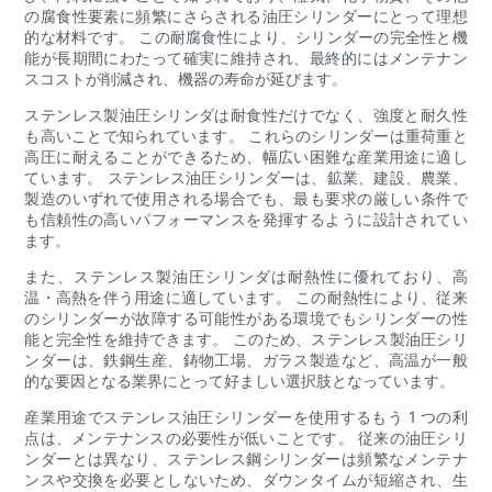
の腐食性要素に頻繁にさらされる油圧シリンダーにとって理想
的な材料です。 この耐腐食性により、シリンダーの完全性と機
能が長期間にわたって確実に維持され、最終的にはメンテナン
スコストが削減され、機器の寿命が延びます。
ステンレス製油圧シリンダは耐食性だけでなく、強度と耐久性
も高いことで知られています。 これらのシリンダーは重荷重と
高圧に耐えることができるため、幅広い困難な産業用途に適し
ています。 ステンレス油圧シリンダーは、鉱業、建設、農業、
製造のいずれで使用される場合でも、最も要求の厳しい条件で
も信頼性の高いパフォーマンスを発揮するように設計されてい
ます。
また、ステンレス製油圧シリンダは耐熱性に優れており、高
温・高熱を伴う用途に適しています。 この耐熱性により、従来
のシリンダーが故障する可能性がある環境でもシリンダーの性
能と完全性を維持できます。 このため、ステンレス製油圧シリ
ンダーは、鉄鋼生産、鋳物工場、ガラス製造など、高温が一般
的な要因となる業界にとって好ましい選択肢となっています。
産業用途でステンレス油圧シリンダーを使用するもう 1 つの利
点は、メンテナンスの必要性が低いことです。 従来の油圧シリ
ンダーとは異なり、ステンレス鋼シリンダーは頻繁なメンテナ
ンスや交換を必要としないため、ダウンタイムが短縮され、生