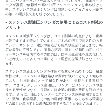
貫したパフォーマンスを達成できるようにします。 産業オペレ
ータが高度で信頼性の高い油圧ソリューションを求め続ける
中、ステンレス製油圧シリンダは間違いなくさまざまな用途で
の第一の選択肢であり続けるでしょう。
- ステンレス製油圧シリンダの使用によるコスト削減の
メリット
ステンレス製油圧シリンダは、コスト削減の利点により、産業
用途でますます普及しています。 これらの強力で耐久性のある
コンポーネントは、建設や製造から農業や鉱業に至るまで、幅
広い産業に不可欠です。 過酷な環境に耐え、信頼性の高いパフ
ォーマンスを提供するその能力は、効率と生産性を最大化した
いと考えている多くの企業にとって理想的な選択肢となってい
ます。
ステンレス製油圧シリンダを使用する主な利点の 1 つは、耐腐
食性です。 ステンレス鋼は錆びや腐食に強いことでよく知られ
ており、油圧用途にとって耐久性があり、長持ちする素材で
す。 つまり、ステンレス製油圧シリンダーはメンテナンスや交
換の必要性が少なく、長期的には企業の時間と費用を節約でき
ます。 さらに、油圧シリンダーにステンレス鋼を使用すること
で、湿気、化学薬品、その他の腐食性要素にさらされる環境な
どの厳しい環境でも効果的に動作できることが保証されます。