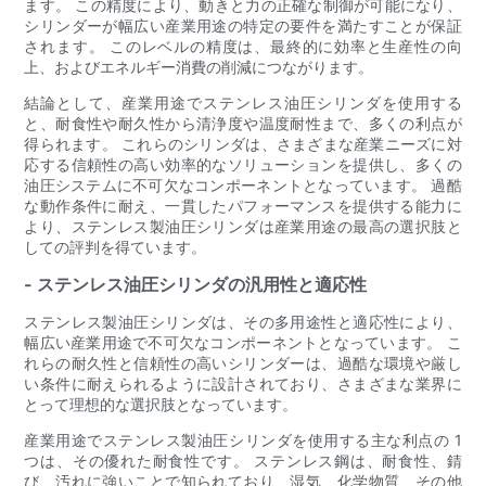
ます。 この精度により、動きと力の正確な制御が可能になり、
シリンダーが幅広い産業用途の特定の要件を満たすことが保証
されます。 このレベルの精度は、最終的に効率と生産性の向
上、およびエネルギー消費の削減につながります。
結論として、産業用途でステンレス油圧シリンダを使用する
と、耐食性や耐久性から清浄度や温度耐性まで、多くの利点が
得られます。 これらのシリンダは、さまざまな産業ニーズに対
応する信頼性の高い効率的なソリューションを提供し、多くの
油圧システムに不可欠なコンポーネントとなっています。 過酷
な動作条件に耐え、一貫したパフォーマンスを提供する能力に
より、ステンレス製油圧シリンダは産業用途の最高の選択肢と
しての評判を得ています。
- ステンレス油圧シリンダの汎用性と適応性
ステンレス製油圧シリンダは、その多用途性と適応性により、
幅広い産業用途で不可欠なコンポーネントとなっています。 こ
れらの耐久性と信頼性の高いシリンダーは、過酷な環境や厳し
い条件に耐えられるように設計されており、さまざまな業界に
とって理想的な選択肢となっています。
産業用途でステンレス製油圧シリンダを使用する主な利点の 1
つは、その優れた耐食性です。 ステンレス鋼は、耐食性、錆
び、汚れに強いことで知られており、湿気、化学物質、その他