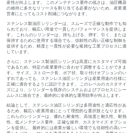
産性が向上します。 このメンテナンス要件の低さは、油圧機器
の維持に多大なリソースを割り当てる必要がないため、産業運
営者にとってもコスト削減につながります。
ステンレス製油圧シリンダーは、スムーズで正確な動作でも知
られており、幅広い用途で一貫したパフォーマンスを提供しま
す。 これらのシリンダーは、持ち上げる、押す、引く、または
保持するために使用する場合でも、信頼性の高い正確な制御を
提供するため、精度と一貫性が必要な複雑な工業プロセスに適
しています。
さらに、ステンレス製油圧シリンダは高度にカスタマイズ可能
であるため、特定の産業要件に合わせて調整することができま
す。 サイズ、ストローク長、ボア径、取り付けオプションのい
ずれであっても、ステンレス油圧シリンダは産業用途の仕様に
正確に適合するように設計できます。 このレベルのカスタマイ
ズにより、シリンダーを既存のシステムおよびプロセスにシー
ムレスに統合でき、最終的に全体的な運用効率が向上します。
結論として、ステンレス油圧シリンダは多用途性と適応性があ
るため、幅広い産業用途にとって理想的な選択肢となります。
これらのシリンダーは、優れた耐食性、高強度と耐久性、耐熱
性、低メンテナンス要件、正確な操作、カスタマイズ オプショ
ンを提供し、最終的には産業が厳しい環境でも信頼性の高い一