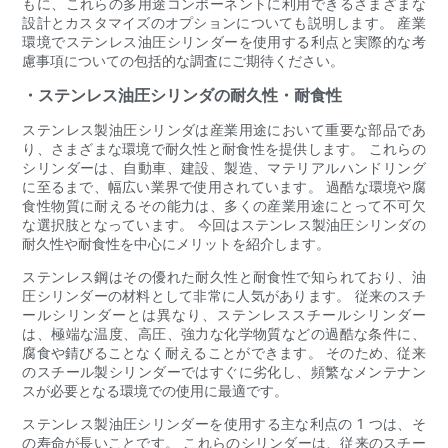
もに、これらの多用途コンポーネントに利用できるさまざまな
設計とカスタマイズのオプションについても説明します。 産業
環境でステンレス油圧シリンダーを使用する利点と実際的な考
慮事項についての包括的な調査にご期待ください。
・ステンレス油圧シリンダの耐久性・耐食性
ステンレス製油圧シリンダは産業用途において重要な部品であ
り、さまざまな環境で耐久性と耐食性を提供します。 これらの
シリンダーは、自動車、建設、製造、マテリアルハンドリング
に至るまで、幅広い業界で使用されています。 過酷な環境や腐
食性物質に耐えるその能力は、多くの産業用途にとって不可欠
な選択肢となっています。 今回はステンレス製油圧シリンダの
耐久性や耐食性を中心にメリットを紹介します。
ステンレス鋼はその優れた耐久性と耐食性で知られており、油
圧シリンダーの材料として非常に人気があります。 従来のスチ
ールシリンダーとは異なり、ステンレススチールシリンダー
は、極端な温度、高圧、強力な化学物質などの過酷な条件に、
腐食や錆びることなく耐えることができます。 そのため、従来
のスチール製シリンダーではすぐに劣化し、頻繁なメンテナン
スが必要となる環境での使用に最適です。
ステンレス製油圧シリンダーを使用する主な利点の 1 つは、そ
の寿命が長いことです。 これらのシリンダーは、従来のスチー