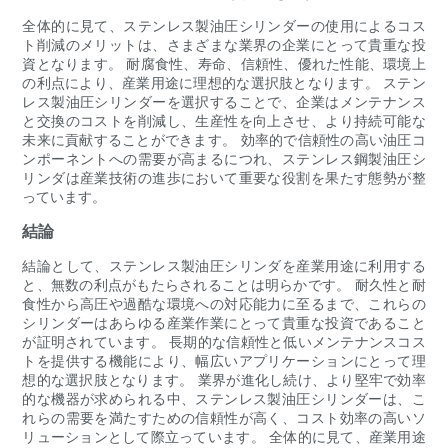
全体的に見て、ステンレス製油圧シリンダーの使用によるコス
ト削減のメリットは、さまざまな業界の企業にとって貴重な投
資となります。 耐腐食性、寿命、信頼性、優れた性能、環境上
の利点により、産業用途に理想的な選択肢となります。 ステン
レス製油圧シリンダーを選択することで、企業はメンテナンス
と交換のコストを削減し、生産性を向上させ、より持続可能な
未来に貢献することができます。 効率的で信頼性の高い油圧コ
ンポーネントへの需要が高まるにつれ、ステンレス鋼製油圧シ
リンダは産業技術の進歩において重要な役割を果たす態勢が整
っています。
結論
結論として、ステンレス製油圧シリンダを産業用途に利用する
と、無数の利点がもたらされることは明らかです。 耐久性と耐
食性から高圧や過酷な環境への対応能力に至るまで、これらの
シリンダーはあらゆる産業作業にとって貴重な投資であること
が証明されています。 長期的な信頼性と低いメンテナンスコス
トを提供する機能により、幅広いアプリケーションにとって理
想的な選択肢となります。 業界が進化し続け、より堅牢で効率
的な機器が求められる中、ステンレス製油圧シリンダーは、こ
れらの需要を満たすための信頼性が高く、コスト効率の高いソ
リューションとして際立っています。 全体的に見て、産業用途