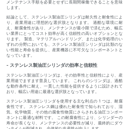
メンテナンス手順を必要とせずに長期間稼働できることを意味
します。
結論として、ステンレス製油圧シリンダは耐久性と耐食性によ
り、産業用途に理想的な選択肢となります。 過酷な環境に耐
え、耐腐食性があり、メンテナンスが最小限で済むため、幅広
い業界にとってコスト効率が高く信頼性の高いオプションとな
ります。 製造、マテリアルハンドリング、または化学処理のい
ずれの分野においても、ステンレス製油圧シリンダは比類のな
い性能と寿命を提供し、産業機器に不可欠なコンポーネントと
なっています。
- ステンレス製油圧シリンダの効率と信頼性
ステンレス製油圧シリンダは、その効率性と信頼性により、産
業用途でますます普及しています。 これらのシリンダは、過酷
な動作条件に耐え、一貫した性能を提供するように設計されて
おり、幅広い用途に最適な選択肢となっています。
ステンレス製油圧シリンダを使用する主な利点の 1 つは、耐腐
食性です。 ステンレス鋼は優れた耐食性で知られており、湿
気、化学物質、その他の腐食性物質にさらされる油圧コンポー
ネントに最適な材料です。 この耐腐食性により、シリンダーの
寿命が長くなり、メンテナンスの必要性が減り、最終的にダウ
ンタイムが削減され、全体的な生産性が向上します。