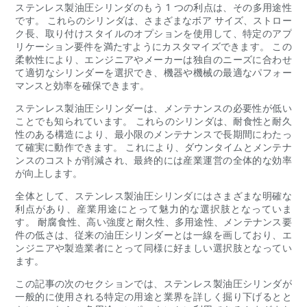
ステンレス製油圧シリンダのもう 1 つの利点は、その多用途性
です。 これらのシリンダは、さまざまなボア サイズ、ストロー
ク長、取り付けスタイルのオプションを使用して、特定のアプ
リケーション要件を満たすようにカスタマイズできます。 この
柔軟性により、エンジニアやメーカーは独自のニーズに合わせ
て適切なシリンダーを選択でき、機器や機械の最適なパフォー
マンスと効率を確保できます。
ステンレス製油圧シリンダーは、メンテナンスの必要性が低い
ことでも知られています。 これらのシリンダは、耐食性と耐久
性のある構造により、最小限のメンテナンスで長期間にわたっ
て確実に動作できます。 これにより、ダウンタイムとメンテナ
ンスのコストが削減され、最終的には産業運営の全体的な効率
が向上します。
全体として、ステンレス製油圧シリンダにはさまざまな明確な
利点があり、産業用途にとって魅力的な選択肢となっていま
す。 耐腐食性、高い強度と耐久性、多用途性、メンテナンス要
件の低さは、従来の油圧シリンダーとは一線を画しており、エ
ンジニアや製造業者にとって同様に好ましい選択肢となってい
ます。
この記事の次のセクションでは、ステンレス製油圧シリンダが
一般的に使用される特定の用途と業界を詳しく掘り下げるとと