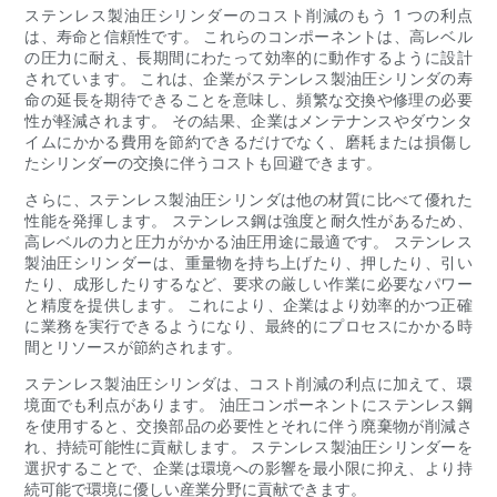
ステンレス製油圧シリンダーのコスト削減のもう 1 つの利点
は、寿命と信頼性です。 これらのコンポーネントは、高レベル
の圧力に耐え、長期間にわたって効率的に動作するように設計
されています。 これは、企業がステンレス製油圧シリンダの寿
命の延長を期待できることを意味し、頻繁な交換や修理の必要
性が軽減されます。 その結果、企業はメンテナンスやダウンタ
イムにかかる費用を節約できるだけでなく、磨耗または損傷し
たシリンダーの交換に伴うコストも回避できます。
さらに、ステンレス製油圧シリンダは他の材質に比べて優れた
性能を発揮します。 ステンレス鋼は強度と耐久性があるため、
高レベルの力と圧力がかかる油圧用途に最適です。 ステンレス
製油圧シリンダーは、重量物を持ち上げたり、押したり、引い
たり、成形したりするなど、要求の厳しい作業に必要なパワー
と精度を提供します。 これにより、企業はより効率的かつ正確
に業務を実行できるようになり、最終的にプロセスにかかる時
間とリソースが節約されます。
ステンレス製油圧シリンダは、コスト削減の利点に加えて、環
境面でも利点があります。 油圧コンポーネントにステンレス鋼
を使用すると、交換部品の必要性とそれに伴う廃棄物が削減さ
れ、持続可能性に貢献します。 ステンレス製油圧シリンダーを
選択することで、企業は環境への影響を最小限に抑え、より持
続可能で環境に優しい産業分野に貢献できます。