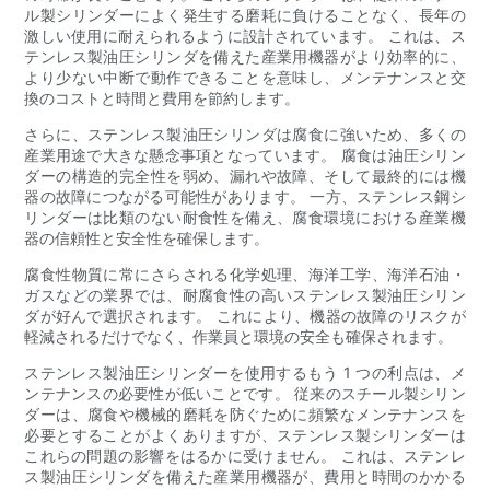
ル製シリンダーによく発生する磨耗に負けることなく、長年の
激しい使用に耐えられるように設計されています。 これは、ス
テンレス製油圧シリンダを備えた産業用機器がより効率的に、
より少ない中断で動作できることを意味し、メンテナンスと交
換のコストと時間と費用を節約します。
さらに、ステンレス製油圧シリンダは腐食に強いため、多くの
産業用途で大きな懸念事項となっています。 腐食は油圧シリン
ダーの構造的完全性を弱め、漏れや故障、そして最終的には機
器の故障につながる可能性があります。 一方、ステンレス鋼シ
リンダーは比類のない耐食性を備え、腐食環境における産業機
器の信頼性と安全性を確保します。
腐食性物質に常にさらされる化学処理、海洋工学、海洋石油・
ガスなどの業界では、耐腐食性の高いステンレス製油圧シリン
ダが好んで選択されます。 これにより、機器の故障のリスクが
軽減されるだけでなく、作業員と環境の安全も確保されます。
ステンレス製油圧シリンダーを使用するもう 1 つの利点は、メ
ンテナンスの必要性が低いことです。 従来のスチール製シリン
ダーは、腐食や機械的磨耗を防ぐために頻繁なメンテナンスを
必要とすることがよくありますが、ステンレス製シリンダーは
これらの問題の影響をはるかに受けません。 これは、ステンレ
ス製油圧シリンダを備えた産業用機器が、費用と時間のかかる