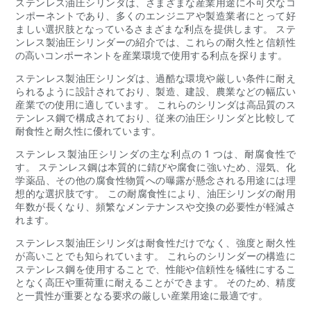
ステンレス油圧シリンダは、さまざまな産業用途に不可欠なコ
ンポーネントであり、多くのエンジニアや製造業者にとって好
ましい選択肢となっているさまざまな利点を提供します。 ステ
ンレス製油圧シリンダーの紹介では、これらの耐久性と信頼性
の高いコンポーネントを産業環境で使用する利点を探ります。
ステンレス製油圧シリンダは、過酷な環境や厳しい条件に耐え
られるように設計されており、製造、建設、農業などの幅広い
産業での使用に適しています。 これらのシリンダは高品質のス
テンレス鋼で構成されており、従来の油圧シリンダと比較して
耐食性と耐久性に優れています。
ステンレス製油圧シリンダの主な利点の 1 つは、耐腐食性で
す。 ステンレス鋼は本質的に錆びや腐食に強いため、湿気、化
学薬品、その他の腐食性物質への曝露が懸念される用途には理
想的な選択肢です。 この耐腐食性により、油圧シリンダの耐用
年数が長くなり、頻繁なメンテナンスや交換の必要性が軽減さ
れます。
ステンレス製油圧シリンダは耐食性だけでなく、強度と耐久性
が高いことでも知られています。 これらのシリンダーの構造に
ステンレス鋼を使用することで、性能や信頼性を犠牲にするこ
となく高圧や重荷重に耐えることができます。 そのため、精度
と一貫性が重要となる要求の厳しい産業用途に最適です。