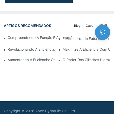
ARTIGOS RECOMENDADOS
Blog
Capa
NEWS
Compreendendo A Função E A Importância Dos Cilindros Hidrául
Funcionalidade Futurista: Expl
Revolucionando A Eficiência: O Cilindro Telescópico Elétrico
Maximize A Eficiência Com Um 
Aumentando A Eficiência: Os Benefícios De Um Cilindro Hidráuli
O Poder Dos Cilindros Hidráuli
Copyright © 2026 Apex Hydraulic Co., Ltd -