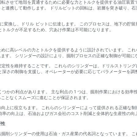
回転させて地殻を貫通するために必要な力とトルクを提供する油圧装置で
トと連携して動作します。 ドリルビットの回転は、岩層を突き破り、石
ーに変換し、ドリル ビットに伝達します。 このプロセスは、地下の貯
とトルクが不足するため、穴あけ作業は不可能になります。
ために高レベルの力とトルクを提供するように設計されています。 これ
ます。 シリンダーの設計により、掘削プロセスの正確な制御が可能に
の安定性を維持することです。 これらのシリンダーは、ドリルストリン
と深さの制御を支援し、オペレーターが必要に応じてパラメーターを調
つかの利点があります。 主な利点の 1 つは、掘削作業における効率
ることなくスムーズに進むことが保証されます。
の向上に役立ちます。 これらのシリンダーによって提供される正確な制
効率の向上は、石油およびガス会社のコスト削減と全体的な生産性の向
要性
転掘削シリンダーの使用は石油・ガス産業の代名詞となっています。 こ