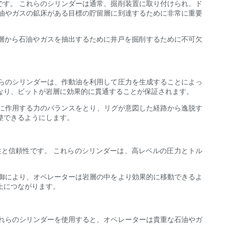
す。 これらのシリンダーは通常、掘削装置に取り付けられ、ド
油やガスの鉱床がある目標の貯留層に到達するために非常に重要
留層から石油やガスを抽出するために井戸を掘削するために不可欠
らのシリンダーは、作動油を利用して圧力を生成することによっ
なり、ビットが岩層に効果的に貫通することが保証されます。
グに作用する力のバランスをとり、リグが意図した経路から逸脱す
整できるようにします。
性と信頼性です。 これらのシリンダーは、高レベルの圧力とトル
御により、オペレーターは岩層の中をより効果的に移動できるよ
上につながります。
れらのシリンダーを使用すると、オペレーターは貴重な石油やガ