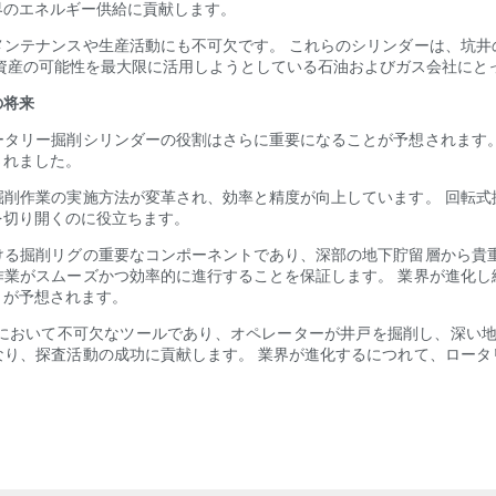
界のエネルギー供給に貢献します。
メンテナンスや生産活動にも不可欠です。 これらのシリンダーは、坑井
資産の可能性を最大限に活用しようとしている石油およびガス会社にと
の将来
ータリー掘削シリンダーの役割はさらに重要になることが予想されます。
されました。
掘削作業の実施方法が変革され、効率と精度が向上しています。 回転式
を切り開くのに役立ちます。
ける掘削リグの重要なコンポーネントであり、深部の地下貯留層から貴重
作業がスムーズかつ効率的に進行することを保証します。 業界が進化し
とが予想されます。
において不可欠なツールであり、オペレーターが井戸を掘削し、深い地
なり、探査活動の成功に貢献します。 業界が進化するにつれて、ロータ