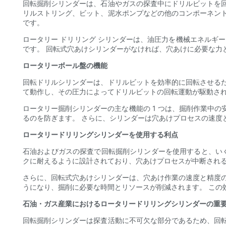
回転掘削シリンダーは、石油やガスの探査中にドリルビットを
リルストリング、ビット、泥水ポンプなどの他のコンポーネン
です。
ロータリー ドリリング シリンダーは、油圧力を機械エネルギ
です。 回転式穴あけシリンダーがなければ、穴あけに必要な力
ロータリーボール盤の機能
回転ドリルシリンダーは、ドリルビットを効率的に回転させる
て動作し、その圧力によってドリルビットの回転運動が駆動され
ロータリー掘削シリンダーの主な機能の 1 つは、掘削作業中
るのを防ぎます。 さらに、シリンダーは穴あけプロセスの速度
ロータリードリリングシリンダーを使用する利点
石油およびガスの探査で回転掘削シリンダーを使用すると、いく
クに耐えるように設計されており、穴あけプロセスが中断され
さらに、回転式穴あけシリンダーは、穴あけ作業の速度と精度
うになり、掘削に必要な時間とリソースが削減されます。 この
石油・ガス産業におけるロータリードリリングシリンダーの重
回転掘削シリンダーは探査活動に不可欠な部分であるため、回