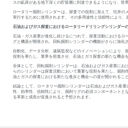
スの鉱床がある地下深くの貯留層に到達できるようになり、世
ロータリー掘削シリンダーは、探査での役割に加えて、坑井の
実行するために使用されます。 その多用途性と信頼性により、
石油およびガス探査におけるロータリードリリングシリンダー
石油・ガス産業が進化し続けるにつれて、探査活動におけるロ
グと機器が開発され、回転掘削シリンダーの機能がさらに強化
自動化、データ分析、遠隔監視などのイノベーションにより、
役割を果たし、業界を前進させ、石油とガス探査の新たな機会
全体として、回転掘削シリンダーは、石油およびガス産業にお
らのシリンダーは探査活動において重要な役割を果たし、掘削
油とガスの探査における新たな進歩と機会への道が開かれるこ
結論として、ロータリー掘削シリンダーは石油およびガス産業
性、効率性、信頼性により、掘削リグの必須コンポーネントと
る革新と成長が促進されると予想されます。