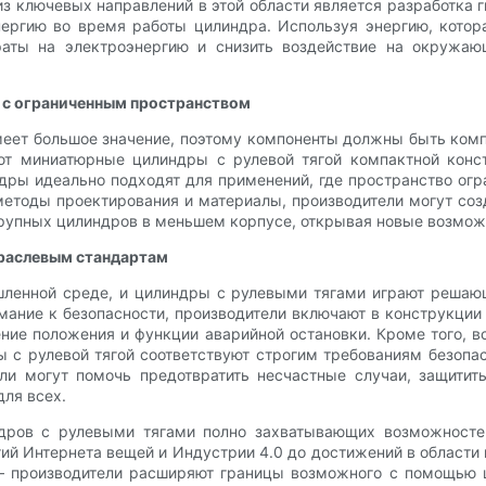
з ключевых направлений в этой области является разработка
нергию во время работы цилиндра. Используя энергию, котор
раты на электроэнергию и снизить воздействие на окружа
 с ограниченным пространством
ет большое значение, поэтому компоненты должны быть комп
ают миниатюрные цилиндры с рулевой тягой компактной кон
ы идеально подходят для применений, где пространство огра
етоды проектирования и материалы, производители могут соз
крупных цилиндров в меньшем корпусе, открывая новые возмож
траслевым стандартам
шленной среде, и цилиндры с рулевыми тягами играют решаю
мание к безопасности, производители включают в конструкции
ление положения и функции аварийной остановки. Кроме того,
ры с рулевой тягой соответствуют строгим требованиям безопа
ели могут помочь предотвратить несчастные случаи, защитит
для всех.
ндров с рулевыми тягами полно захватывающих возможносте
гий Интернета вещей и Индустрии 4.0 до достижений в области
 производители расширяют границы возможного с помощью ци