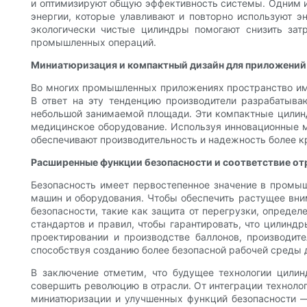
и оптимизируют общую эффективность системы. Одним и
энергии, которые улавливают и повторно используют э
экологически чистые цилиндры помогают снизить зат
промышленных операций.
Миниатюризация и компактный дизайн для приложений
Во многих промышленных приложениях пространство име
В ответ на эту тенденцию производители разрабатыв
небольшой занимаемой площади. Эти компактные цилиндр
медицинское оборудование. Используя инновационные м
обеспечивают производительность и надежность более 
Расширенные функции безопасности и соответствие о
Безопасность имеет первостепенное значение в промы
машин и оборудования. Чтобы обеспечить растущее вни
безопасности, такие как защита от перегрузки, опреде
стандартов и правил, чтобы гарантировать, что цилинд
проектировании и производстве баллонов, производит
способствуя созданию более безопасной рабочей среды 
В заключение отметим, что будущее технологии цили
совершить революцию в отрасли. От интеграции техноло
миниатюризации и улучшенных функций безопасности —