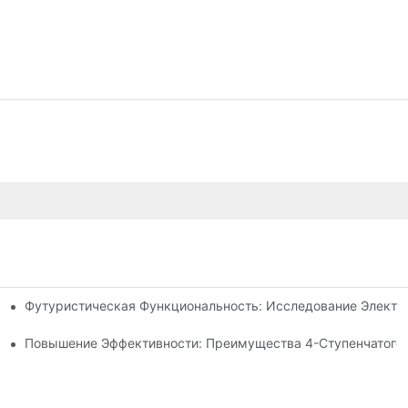
Футуристическая Функциональность: Исследование Электр
 Рулевой Тяги
идроцилиндра Для Вашего Самосвала
Повышение Эффективности: Преимущества 4-Ступенчатого 