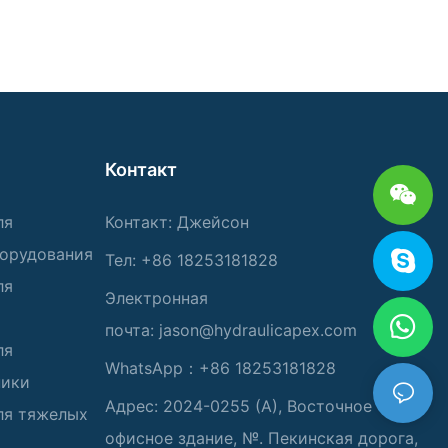
Контакт
ля
Контакт: Джейсон
борудования
Тел: +86 18253181828
ля
Электронная
почта:
jason@hydraulicapex.com
ля
WhatsApp：+86 18253181828
ники
Адрес: 2024-0255 (А), Восточное
ля тяжелых
офисное здание, №. Пекинская дорога,