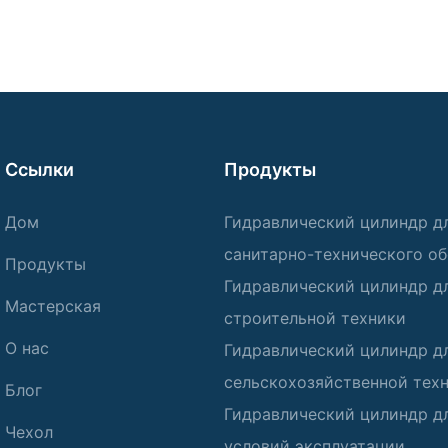
Ссылки
Продукты
Дом
Гидравлический цилиндр д
санитарно-технического о
Продукты
Гидравлический цилиндр д
Мастерская
строительной техники
О нас
Гидравлический цилиндр д
сельскохозяйственной тех
Блог
Гидравлический цилиндр д
Чехол
условий эксплуатации