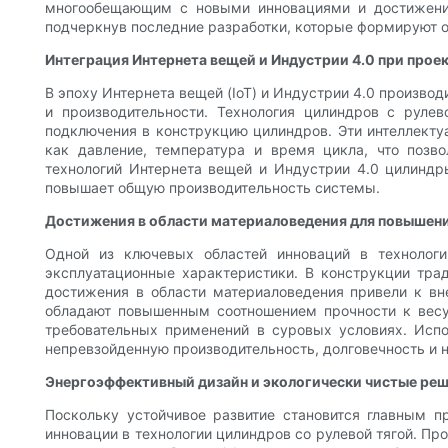
многообещающим с новыми инновациями и достижения
подчеркнув последние разработки, которые формируют о
Интеграция Интернета вещей и Индустрии 4.0 при прое
В эпоху Интернета вещей (IoT) и Индустрии 4.0 произво
и производительности. Технология цилиндров с руле
подключения в конструкцию цилиндров. Эти интеллекту
как давление, температура и время цикла, что позв
технологий Интернета вещей и Индустрии 4.0 цилиндры
повышает общую производительность системы.
Достижения в области материаловедения для повышен
Одной из ключевых областей инноваций в технолог
эксплуатационные характеристики. В конструкции тра
достижения в области материаловедения привели к в
обладают повышенным соотношением прочности к весу
требовательных применений в суровых условиях. Испо
непревзойденную производительность, долговечность и 
Энергоэффективный дизайн и экологически чистые ре
Поскольку устойчивое развитие становится главным п
инновации в технологии цилиндров со рулевой тягой. П