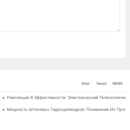
Блог
Чехол
NEWS
ического Телескопического Цилиндра
Революция В Эффективности: Электрический Телескопичес
Телескопического Гидроцилиндра
Мощность Штоковых Гидроцилиндров: Понимание Их Прочно