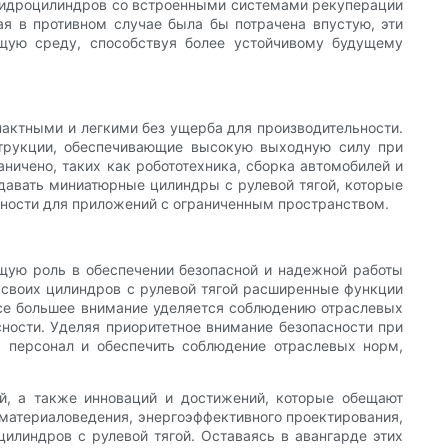
 гидроцилиндров со встроенными системами рекуперации
ая в противном случае была бы потрачена впустую, эти
ющую среду, способствуя более устойчивому будущему
актными и легкими без ущерба для производительности.
струкции, обеспечивающие высокую выходную силу при
ничено, таких как робототехника, сборка автомобилей и
давать миниатюрные цилиндры с рулевой тягой, которые
ности для приложений с ограниченным пространством.
щую роль в обеспечении безопасной и надежной работы
 своих цилиндров с рулевой тягой расширенные функции
 все большее внимание уделяется соблюдению отраслевых
сности. Уделяя приоритетное внимание безопасности при
ь персонал и обеспечить соблюдение отраслевых норм,
й, а также инноваций и достижений, которые обещают
 материаловедения, энергоэффективного проектирования,
линдров с рулевой тягой. Оставаясь в авангарде этих