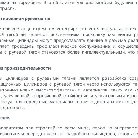
ми на горизонте. В этой статье мы рассмотрим будущие те
трасль.
ктировании рулевых тяг
дители все чаще стремятся интегрировать интеллектуальные т
вой тягой не является исключением, поскольку мы видим 
альные цилиндры могут предоставлять данные в режиме реаль
оляет проводить профилактическое обслуживание и осуществ
 с рулевой тягой становятся более интеллектуальными, что
ия производительности
ии цилиндров с рулевыми тягами является разработка сов
диционных цилиндров с рулевой тягой часто используются та
недрению новых высокоэффективных материалов, таких как к
, улучшенной коррозионной стойкостью и улучшенными износ
льзуя эти передовые материалы, производители могут созда
надежность.
шения
риоритетом для отраслей во всем мире, спрос на энергоэф
роизводители сосредоточены на разработке цилиндров, которы