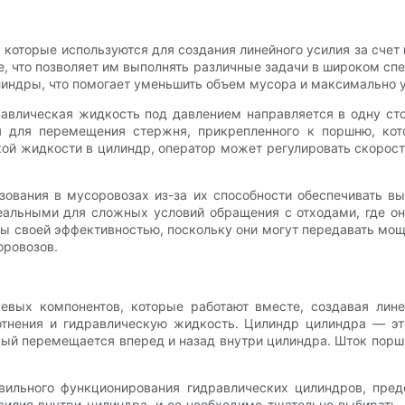
которые используются для создания линейного усилия за счет
, что позволяет им выполнять различные задачи в широком спе
индры, что помогает уменьшить объем мусора и максимально у
равлическая жидкость под давлением направляется в одну ст
ся для перемещения стержня, прикрепленного к поршню, кот
ой жидкости в цилиндр, оператор может регулировать скорост
ования в мусоровозах из-за их способности обеспечивать в
деальными для сложных условий обращения с отходами, где о
ны своей эффективностью, поскольку они могут передавать м
оровозов.
евых компонентов, которые работают вместе, создавая лин
отнения и гидравлическую жидкость. Цилиндр цилиндра — э
рый перемещается вперед и назад внутри цилиндра. Шток пор
вильного функционирования гидравлических цилиндров, пред
илия внутри цилиндра, и ее необходимо тщательно выбирать,