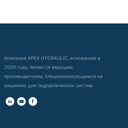
Компания APEX HYDRAULIC, основанная в
2009 году, является ведущим
производителем, специализирующимся на
решениях для гидравлических систем.