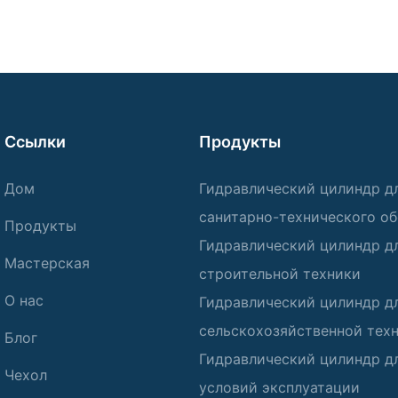
Ссылки
Продукты
Дом
Гидравлический цилиндр д
санитарно-технического о
Продукты
Гидравлический цилиндр д
Мастерская
строительной техники
О нас
Гидравлический цилиндр д
сельскохозяйственной тех
Блог
Гидравлический цилиндр д
Чехол
условий эксплуатации