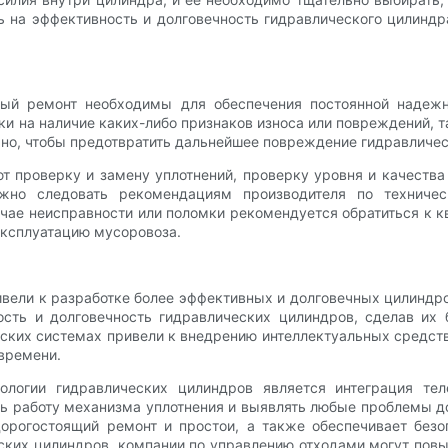
 на эффективность и долговечность гидравлического цилинд
ый ремонт необходимы для обеспечения постоянной надежн
и на наличие каких-либо признаков износа или повреждений, т
но, чтобы предотвратить дальнейшее повреждение гидравличес
т проверку и замену уплотнений, проверку уровня и качеств
жно следовать рекомендациям производителя по техничес
чае неисправности или поломки рекомендуется обратиться к 
эксплуатацию мусоровоза.
вели к разработке более эффективных и долговечных цилиндр
ость и долговечность гидравлических цилиндров, сделав и
еских системах привели к внедрению интеллектуальных средст
 времени.
ологии гидравлических цилиндров является интеграция тел
ь работу механизма уплотнения и выявлять любые проблемы до
орогостоящий ремонт и простои, а также обеспечивает без
ских цилиндров, компании по управлению отходами могут повы