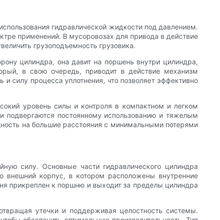
 использования гидравлической жидкости под давлением.
ктре применений. В мусоровозах для привода в действие
величить грузоподъемность грузовика.
орону цилиндра, она давит на поршень внутри цилиндра,
орый, в свою очередь, приводит в действие механизм
ь и силу процесса уплотнения, что позволяет эффективно
ысокий уровень силы и контроля в компактном и легком
ни подвергаются постоянному использованию и тяжелым
ощность на большие расстояния с минимальными потерями
ейную силу. Основные части гидравлического цилиндра
то внешний корпус, в котором расположены внутренние
шня прикреплен к поршню и выходит за пределы цилиндра
отвращая утечки и поддерживая целостность системы.
 чтобы обеспечить оптимальную производительность. Тип