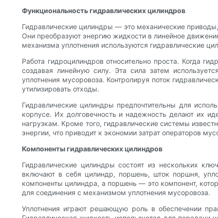
Функциональность гидравлических цилиндров
Гидравлические цилиндры — это механические приводы, 
Они преобразуют энергию жидкости в линейное движение
механизма уплотнения используются гидравлические цил
Работа гидроцилиндров относительно проста. Когда гид
создавая линейную силу. Эта сила затем использует
уплотнения мусоровоза. Контролируя поток гидравлическ
утилизировать отходы.
Гидравлические цилиндры предпочтительны для использ
корпусе. Их долговечность и надежность делают их и
нагрузкам. Кроме того, гидравлические системы извест
энергии, что приводит к экономии затрат операторов мус
Компоненты гидравлических цилиндров
Гидравлические цилиндры состоят из нескольких ключ
включают в себя цилиндр, поршень, шток поршня, упл
компоненты цилиндра, а поршень — это компонент, кото
для соединения с механизмом уплотнения мусоровоза.
Уплотнения играют решающую роль в обеспечении пра
Гидравлическая жидкость используется для передачи ус