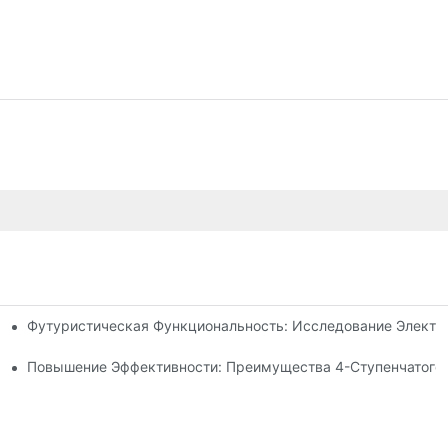
Футуристическая Функциональность: Исследование Электр
 Рулевой Тяги
идроцилиндра Для Вашего Самосвала
Повышение Эффективности: Преимущества 4-Ступенчатого 