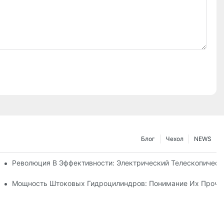
Блог
Чехол
NEWS
ического Телескопического Цилиндра
Революция В Эффективности: Электрический Телескопичес
Телескопического Гидроцилиндра
Мощность Штоковых Гидроцилиндров: Понимание Их Прочно