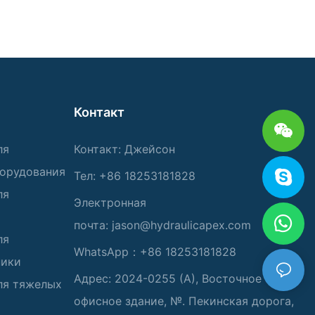
Контакт
ля
Контакт: Джейсон
борудования
Тел: +86 18253181828
ля
Электронная
почта:
jason@hydraulicapex.com
ля
WhatsApp：+86 18253181828
ники
Адрес: 2024-0255 (А), Восточное
ля тяжелых
офисное здание, №. Пекинская дорога,