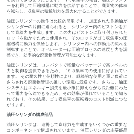
ーを利用して圧縮機構に動力を供給することで、廃棄物の体積
を減らし、収集車の積載能力を最大化することができます。
油圧シリンダーの操作は比較的簡単です。 加圧された作動油が
シリンダーの片側に送られると、シリンダー内のピストンを押
して直線力を生成します。 この力はピストンに取り付けられた
ロッドを動かすために使用され、そのロッドがゴミ収集車の圧
縮機構に動力を供給します。 シリンダー内への作動油の流れを
制御することで、オペレーターは圧縮プロセスの速度と力を調
整でき、効率的な廃棄物管理が可能になります。
油圧シリンダは、コンパクトで軽量なパッケージで高レベルの
力と制御を提供できるため、ゴミ収集車での使用に好まれてい
ます。 その耐久性と信頼性により、継続的な使用と重い負荷に
さらされる廃棄物管理の厳しい環境に最適です。 さらに、油圧
システムはエネルギー損失を最小限に抑えながら長距離にわた
って電力を伝達できるため、その効率が優れていることで知ら
れており、その結果、ゴミ収集車の運転者のコスト削減につな
がります。
油圧シリンダの構成部品
油圧シリンダは、連携して直線力を生成するいくつかの重要な
コンポーネントで構成されています。 油圧シリンダの主要部品