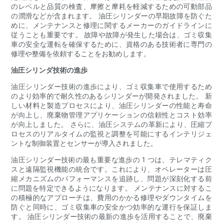
のレベルと品質の検査、摩擦と摩耗を軽減するための可動部品
の潤滑などが含まれます。 油圧シリンダーの早期故障を防ぐた
めに、メンテナンスと修理に関するメーカーのガイドラインに
従うことも重要です。 故障や故障が発生した場合は、ゴミ収集
車の安全な運転を確保するために、資格のある技術者に専門の
修理や整備を依頼することをお勧めします。
油圧シリンダ技術の進歩
油圧シリンダー技術の進歩により、ゴミ収集車で使用するため
のより効率的で耐久性のあるシリンダーが開発されました。 新
しい材料と製造プロセスにより、油圧シリンダーの性能と寿命
が向上し、廃棄物管理アプリケーションの信頼性とコスト効率
が向上しました。 さらに、油圧システムの革新により、圧縮プ
ロセスのリアルタイムの監視と調整を可能にするインテリジェ
ントな制御装置とセンサーが導入されました。
油圧シリンダー技術の最も重要な進歩の 1 つは、テレマティク
スと遠隔監視機能の統合です。これにより、オペレーターは圧
縮メカニズムのパフォーマンスを追跡し、問題が深刻化する前
に問題を特定できるようになります。 メンテナンスに対するこ
の積極的なアプローチは、費用のかかる修理やダウンタイムを
防ぐと同時に、ゴミ収集車の安全かつ効率的な運行を保証しま
す。 油圧シリンダー技術の最新の進歩を活用することで、廃棄