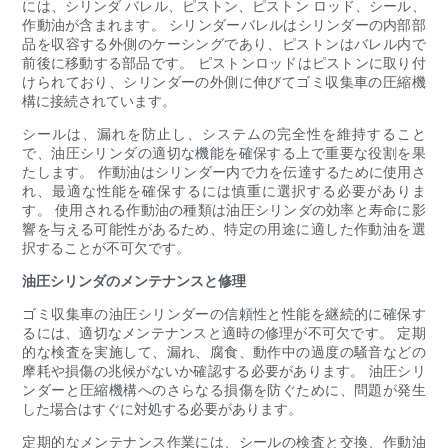
には、シリンダ バレル、ピストン、ピストン ロッド、シール、
作動油が含まれます。 シリンダーバレルはシリンダーの内部部
品を収容する外側のケーシングであり、ピストンはバレル内で
前後に移動する部品です。 ピストンロッドはピストンに取り付
けられており、シリンダーの外側に伸びてゴミ収集車の圧縮機
構に接続されています。
シールは、漏れを防止し、システムの完全性を維持すること
で、油圧シリンダの適切な機能を確保する上で重要な役割を果
たします。 作動油はシリンダー内で力を伝達するために使用さ
れ、最適な性能を確保するには慎重に選択する必要がありま
す。 使用される作動油の種類は油圧シリンダの効率と寿命に影
響を与える可能性があるため、特定の用途に適した作動油を選
択することが不可欠です。
油圧シリンダのメンテナンスと修理
ゴミ収集車の油圧シリンダーの信頼性と性能を継続的に確保す
るには、適切なメンテナンスと適時の修理が不可欠です。 定期
的な検査を実施して、漏れ、腐食、動作中の過度の騒音などの
摩耗や損傷の兆候がないか確認する必要があります。 油圧シリ
ンダーと圧縮機構へのさらなる損傷を防ぐために、問題が発生
した場合はすぐに対処する必要があります。
定期的なメンテナンス作業には、シールの検査と交換、作動油