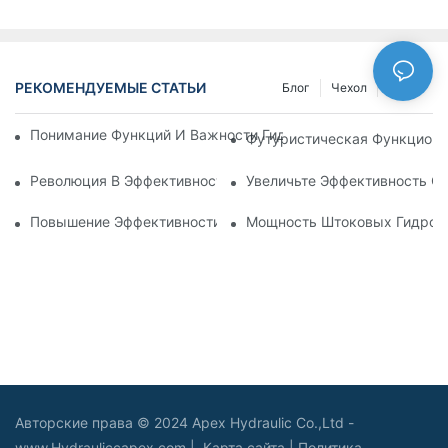
РЕКОМЕНДУЕМЫЕ СТАТЬИ
Блог
Чехол
NEWS
Понимание Функций И Важности Гидравлических Цилиндров
Футуристическая Функциона
Революция В Эффективности: Электрический Телескопичес
Увеличьте Эффективность С
Повышение Эффективности: Преимущества 4-Ступенчатого
Мощность Штоковых Гидроци
Авторские права © 2024 Apex Hydraulic Co.,Ltd -
www.Hydrauliccapex.com |
Карта сайта
|
Политика