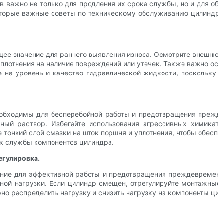
 важно не только для продления их срока службы, но и для об
оторые важные советы по техническому обслуживанию цилиндр
е значение для раннего выявления износа. Осмотрите внешню
плотнения на наличие повреждений или утечек. Также важно ос
е на уровень и качество гидравлической жидкости, поскольк
еобходимы для бесперебойной работы и предотвращения прежд
ый раствор. Избегайте использования агрессивных химикат
е тонкий слой смазки на шток поршня и уплотнения, чтобы обес
ок службы компонентов цилиндра.
егулировка.
ние для эффективной работы и предотвращения преждевременн
жной нагрузки. Если цилиндр смещен, отрегулируйте монтажн
о распределить нагрузку и снизить нагрузку на компоненты ц