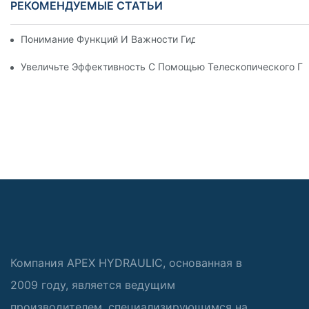
РЕКОМЕНДУЕМЫЕ СТАТЬИ
Понимание Функций И Важности Гидравлических Цилиндров
Увеличьте Эффективность С Помощью Телескопического Г
Компания APEX HYDRAULIC, основанная в
2009 году, является ведущим
производителем, специализирующимся на