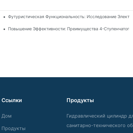
Футуристическая Функциональность: Исследование Электр
 Рулевой Тяги
идроцилиндра Для Вашего Самосвала
Повышение Эффективности: Преимущества 4-Ступенчатого 
Ссылки
Продукты
Дом
Гидравлический цилиндр д
санитарно-технического о
Продукты