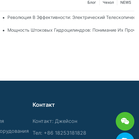
Блог
Чехол
NEWS
ического Телескопического Цилиндра
Революция В Эффективности: Электрический Телескопичес
Телескопического Гидроцилиндра
Мощность Штоковых Гидроцилиндров: Понимание Их Прочно
Контакт
ля
Контакт: Джейсон
борудования
Тел: +86 18253181828