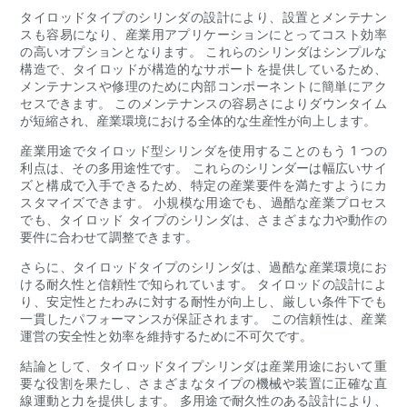
タイロッドタイプのシリンダの設計により、設置とメンテナン
スも容易になり、産業用アプリケーションにとってコスト効率
の高いオプションとなります。 これらのシリンダはシンプルな
構造で、タイロッドが構造的なサポートを提供しているため、
メンテナンスや修理のために内部コンポーネントに簡単にアク
セスできます。 このメンテナンスの容易さによりダウンタイム
が短縮され、産業環境における全体的な生産性が向上します。
産業用途でタイロッド型シリンダを使用することのもう 1 つの
利点は、その多用途性です。 これらのシリンダーは幅広いサイ
ズと構成で入手できるため、特定の産業要件を満たすようにカ
スタマイズできます。 小規模な用途でも、過酷な産業プロセス
でも、タイロッド タイプのシリンダは、さまざまな力や動作の
要件に合わせて調整できます。
さらに、タイロッドタイプのシリンダは、過酷な産業環境にお
ける耐久性と信頼性で知られています。 タイロッドの設計によ
り、安定性とたわみに対する耐性が向上し、厳しい条件下でも
一貫したパフォーマンスが保証されます。 この信頼性は、産業
運営の安全性と効率を維持するために不可欠です。
結論として、タイロッドタイプシリンダは産業用途において重
要な役割を果たし、さまざまなタイプの機械や装置に正確な直
線運動と力を提供します。 多用途で耐久性のある設計により、