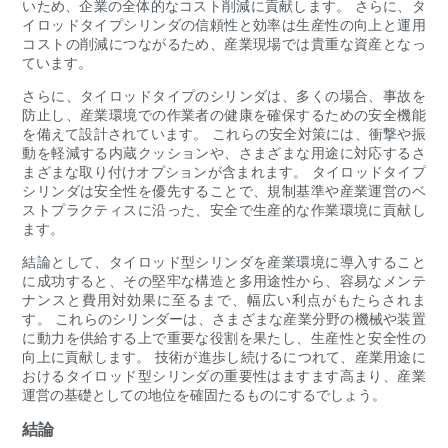
いため、企業の全体的なコスト削減に貢献します。 さらに、タ
イロッドタイプシリンダの信頼性と効率は生産性の向上と運用
コストの削減につながるため、産業現場では貴重な資産となっ
ています。
さらに、タイロッドタイプのシリンダは、多くの場合、事故を
防止し、産業環境での作業者の健康を確保するための安全機能
を備えて設計されています。 これらの安全対策には、衝撃や振
動を軽減する内蔵クッションや、さまざまな用途に対応するさ
まざまな取り付けオプションが含まれます。 タイロッドタイプ
シリンダは安全性を優先することで、規制基準や産業運営のベ
ストプラクティスに沿った、安全で生産的な作業環境に貢献し
ます。
結論として、タイロッド型シリンダを産業環境に導入すること
に成功すると、その堅牢な構造と多用途性から、容易なメンテ
ナンスと費用対効果に至るまで、幅広い利点がもたらされま
す。 これらのシリンダーは、さまざまな産業分野の機械や装置
に動力を供給する上で重要な役割を果たし、生産性と安全性の
向上に貢献します。 技術が進歩し続けるにつれて、産業用途に
おけるタイロッド型シリンダの重要性はますます高まり、産業
運営の基礎としての地位を確固たるものにするでしょう。
結論