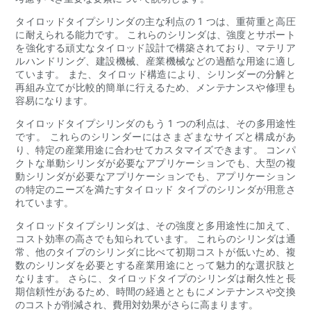
タイロッドタイプシリンダの主な利点の 1 つは、重荷重と高圧
に耐えられる能力です。 これらのシリンダは、強度とサポート
を強化する頑丈なタイロッド設計で構築されており、マテリア
ルハンドリング、建設機械、産業機械などの過酷な用途に適し
ています。 また、タイロッド構造により、シリンダーの分解と
再組み立てが比較的簡単に行えるため、メンテナンスや修理も
容易になります。
タイロッドタイプシリンダのもう 1 つの利点は、その多用途性
です。 これらのシリンダーにはさまざまなサイズと構成があ
り、特定の産業用途に合わせてカスタマイズできます。 コンパ
クトな単動シリンダが必要なアプリケーションでも、大型の複
動シリンダが必要なアプリケーションでも、アプリケーション
の特定のニーズを満たすタイロッド タイプのシリンダが用意さ
れています。
タイロッドタイプシリンダは、その強度と多用途性に加えて、
コスト効率の高さでも知られています。 これらのシリンダは通
常、他のタイプのシリンダに比べて初期コストが低いため、複
数のシリンダを必要とする産業用途にとって魅力的な選択肢と
なります。 さらに、タイロッドタイプのシリンダは耐久性と長
期信頼性があるため、時間の経過とともにメンテナンスや交換
のコストが削減され、費用対効果がさらに高まります。