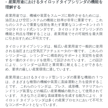
- 産業用途におけるタイロッドタイプシリンダの機能を
理解する
産業用途では、機械や装置をスムーズに動作させるためには、
油圧および空圧システムの機能と効率が非常に重要です。 これ
らのシステムで重要な役割を果たす重要なコンポーネントの 1
つがタイロッド式シリンダです。 タイロッドタイプシリンダの
機能と利点を理解することは、産業用途でその可能性を最大限
に引き出すために不可欠です。
タイロッドタイプシリンダは、幅広い産業用途で一般的に使用
される油圧または空気圧アクチュエータの一種です。 これらの
シリンダーは、シリンダーに構造的なサポートと安定性を提供
する一連のタイロッドを使用して設計されています。 この設計
により、シリンダーは高圧と重荷重に耐えることができるた
め、要求の厳しい産業環境に適しています。
産業用途におけるタイロッド型シリンダの重要な機能の 1 つ
は、さまざまな種類の機械や装置に直線運動と力を提供するこ
とです。 これらのシリンダは、プレス、成形機、マテリアルハ
ンドリング装置などの幅広い産業機械の動力として使用されて
います。 大きな力と正確な直線運動を生成する能力により、タ
イロッド タイプ シリンダは多くの産業プロセスにおいて不可欠
なコンポーネントとなっています。