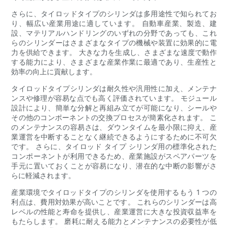
さらに、タイロッドタイプのシリンダは多用途性で知られてお
り、幅広い産業用途に適しています。 自動車産業、製造、建
設、マテリアルハンドリングのいずれの分野であっても、これ
らのシリンダーはさまざまなタイプの機械や装置に効果的に電
力を供給できます。 大きな力を生成し、さまざまな速度で動作
する能力により、さまざまな産業作業に最適であり、生産性と
効率の向上に貢献します。
タイロッドタイプシリンダは耐久性や汎用性に加え、メンテナ
ンスや修理が容易な点でも高く評価されています。 モジュール
設計により、簡単な分解と再組み立てが可能になり、シールや
その他のコンポーネントの交換プロセスが簡素化されます。 こ
のメンテナンスの容易さは、ダウンタイムを最小限に抑え、産
業運営を中断することなく継続できるようにするために不可欠
です。 さらに、タイロッド タイプ シリンダ用の標準化された
コンポーネントが利用できるため、産業施設がスペアパーツを
手元に置いておくことが容易になり、潜在的な中断の影響がさ
らに軽減されます。
産業環境でタイロッドタイプのシリンダを使用するもう 1 つの
利点は、費用対効果が高いことです。 これらのシリンダーは高
レベルの性能と寿命を提供し、産業運営に大きな投資収益率を
もたらします。 磨耗に耐える能力とメンテナンスの必要性が低