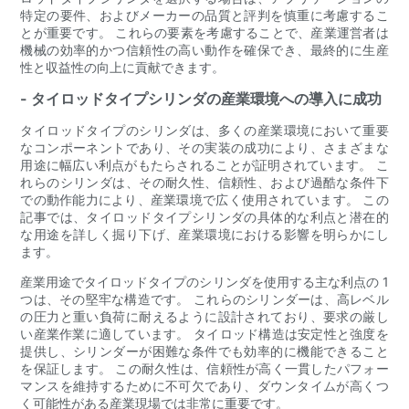
特定の要件、およびメーカーの品質と評判を慎重に考慮するこ
とが重要です。 これらの要素を考慮することで、産業運営者は
機械の効率的かつ信頼性の高い動作を確保でき、最終的に生産
性と収益性の向上に貢献できます。
- タイロッドタイプシリンダの産業環境への導入に成功
タイロッドタイプのシリンダは、多くの産業環境において重要
なコンポーネントであり、その実装の成功により、さまざまな
用途に幅広い利点がもたらされることが証明されています。 こ
れらのシリンダは、その耐久性、信頼性、および過酷な条件下
での動作能力により、産業環境で広く使用されています。 この
記事では、タイロッドタイプシリンダの具体的な利点と潜在的
な用途を詳しく掘り下げ、産業環境における影響を明らかにし
ます。
産業用途でタイロッドタイプのシリンダを使用する主な利点の 1
つは、その堅牢な構造です。 これらのシリンダーは、高レベル
の圧力と重い負荷に耐えるように設計されており、要求の厳し
い産業作業に適しています。 タイロッド構造は安定性と強度を
提供し、シリンダーが困難な条件でも効率的に機能できること
を保証します。 この耐久性は、信頼性が高く一貫したパフォー
マンスを維持するために不可欠であり、ダウンタイムが高くつ
く可能性がある産業現場では非常に重要です。