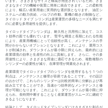
います。 さまざまなサイズと構成が用意されているため、さま
ざまなタイプの機械や装置に簡単に統合できます。 この柔軟性
により、幅広い産業用途に実用的な選択肢となります。 油圧シ
ステムへの動力供給、バルブの作動、重機の動きの制御など、
タイロッド タイプ シリンダは産業運営の多様なニーズを満たす
のに必要な多用途性を提供します。
タイロッドタイプシリンダは、耐久性と汎用性に加えて、コス
ト効率の面でも優れています。 堅牢な構造と長期にわたる性能
により、産業用機械にとって信頼性が高く、メンテナンスの手
間がかからないオプションとなります。 これにより、運用コス
トが削減され、ダウンタイムが最小限に抑えられ、最終的には
産業環境の効率と生産性の向上に貢献します。 さらに、その多
用途性により、さまざまな用途に適応できるため、複数種類の
シリンダーの必要性が減り、在庫管理が簡素化されます。
産業環境でタイロッドタイプのシリンダを使用するもう 1 つの
利点は、メンテナンスと修理が容易であることです。 その設計
のおかげで、これらのシリンダーは比較的簡単に分解および再
組み立てすることができ、迅速かつ効率的なメンテナンスと修
理が可能になります。 これにより、ダウンタイムが最小限に抑
えられ、長時間中断することなく産業運営がスムーズに継続で
きるようになります。
結論として、タイロッドタイプシリンダにはさまざまな利点が