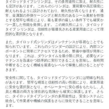
タイロッドタイプシリンダは、その多用途性に加え、耐久性に
も定評があります。 これらのシリンダは、重荷重や高圧環境に
耐えられるように設計されており、耐久性が高くなります。 通
常、金属製の外側ケーシングと耐久性のあるシール素材を特徴
とする堅牢な構造により、最も要求の厳しい条件下でも確実か
つ一貫した性能を発揮します。 この耐久性により、タイロッド
タイプ シリンダは、信頼性が最優先される産業用途にとって理
想的な選択肢となります。
また、タイロッド式シリンダはメンテナンスが容易なことでも
知られています。 これらのシリンダーの設計により、内部コン
ポーネントに簡単にアクセスできるため、整備や修理が簡単に
なります。 これは、ダウンタイムを最小限に抑え、必要なメン
テナンスを迅速かつ効率的に実行できることを意味し、長時間
中断することなく機械を最適なレベルで稼働し続けることがで
きます。
安全性に関しても、タイロッドタイプシリンダには明確な利点
があります。 堅牢な構造と信頼性の高い性能により、産業用途
に安全な選択肢となり、オペレーターに安心感をもたらし、人
員と機器の両方を潜在的な危険から確実に保護します。 さら
に、タイロッドタイプシリンダの多用途性は、安全システムに
統合して作業者や機械の保護をさらに強化できることを意味し
ます。