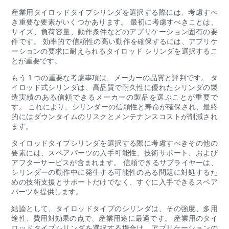
産業用タイロッドタイプシリンダを選択する際には、考慮すべ
き重要な要素がいくつかあります。 最初に考慮すべきことは、
サイズ、負荷容量、動作条件などのアプリケーション固有の要
件です。 効率的で信頼性の高い動作を確保するには、アプリケ
ーションの要求に耐えられるタイロッド シリンダを選択するこ
とが重要です。
もう 1 つの重要な考慮事項は、メーカーの品質と評判です。 タ
イロッド式シリンダは、高品質で耐久性に優れたシリンダの製
造実績のある信頼できるメーカーの製品を選ぶことが重要で
す。 これにより、シリンダーの信頼性と寿命が確保され、最終
的にはダウンタイムのリスクとメンテナンスコストが削減され
ます。
タイロッドタイプシリンダを選択する際に考慮すべきその他の
要素には、スペアパーツの入手可能性、技術サポート、および
アフターサービスが含まれます。 信頼できるサプライヤーは、
シリンダーの動作中に発生する可能性のある問題に対処するた
めの技術支援とサポートだけでなく、すぐに入手できるスペア
パーツを提供します。
結論として、タイロッドタイプのシリンダは、その強度、多用
途性、費用対効果の点で、産業用途に最適です。 産業用のタイ
ロッドタイプシリンダを選択する場合は、アプリケーションの