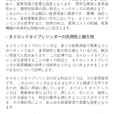
あり、産業現場で貴重な資産となります。 堅牢な構造と多用途
性から、費用対効果の高い利点とメンテナンスの容易さまで、
これらのシリンダは幅広い産業用途に最適です。 重機、油圧シ
ステム、資材運搬装置のいずれにおいても、タイロッド タイプ
シリンダを使用すると、効率の向上、運用コストの削減、産業
機械の全体的な性能の向上に役立ちます。
- タイロッドタイプシリンダーの汎用性と耐久性
タイロッドタイプのシリンダは、多くの産業用途で重要なコン
ポーネントであり、多用途性と耐久性を備えているため、幅広
い用途で人気があります。 この記事では、タイロッドタイプシ
リンダを使用することの多くの利点と、タイロッドタイプシリ
ンダが産業機械の効率と信頼性をどのように向上させることが
できるかについて説明します。
タイロッドタイプシリンダの主な利点の 1 つは、その多用途性
です。 これらのシリンダはさまざまなサイズと構成で入手でき
るため、幅広い用途に適しています。 タイロッド タイプ シリ
ンダは、重量物を持ち上げたり、押したり、引いたり、保持し
たりする場合でも、特定の要件を満たすようにカスタマイズで
き、その適応性により、あらゆる産業環境で貴重な資産となり
ます。