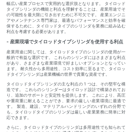
幅広い産業プロセスで実用的な選択肢となります。 タイロッド
タイプシリンダの機能と利点を理解することは、産業用途でそ
の可能性を最大限に引き出すために不可欠です。 産業エンジニ
アやメンテナンス専門家は、最適なパフォーマンスと効率を確
保するために、タイロッドタイプのシリンダを業務に組み込む
利点を考慮する必要があります。
- 産業現場でタイロッドタイプシリンダを使用する利点
産業用途に関しては、タイロッドタイプのシリンダの使用が一
般的で有益な選択です。 これらのシリンダにはさまざまな利点
があり、さまざまな産業環境で好ましいオプションとなってい
ます。 耐久性から多用途性、コスト効率に至るまで、タイロッ
ドタイプシリンダは産業機械の世界で貴重な資産です。
タイロッドタイプシリンダの主な利点の 1 つは、その堅牢な構
造です。 これらのシリンダーはタイロッド設計で構築されてお
り、追加のサポートと安定性を提供します。 これにより、高圧
や重荷重に耐えることができ、要求の厳しい産業環境に最適で
す。 製造、建設、マテリアルハンドリングのいずれの分野で
も、タイロッドタイプのシリンダは厳しい産業業務に簡単に対
応できます。
さらに、タイロッドタイプのシリンダは多用途性でも知られて