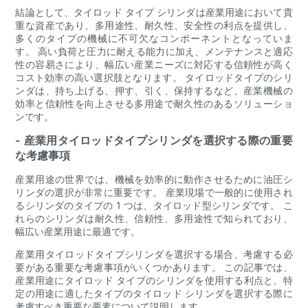
結論として、タイロッド タイプ シリンダは産業用途において貴
重な資産であり、多用途性、耐久性、安全性の利点を提供し、
多くのタイプの機械に不可欠なコンポーネントとなっていま
す。 高い負荷と圧力に耐える能力に加え、メンテナンスと適応
性の容易さにより、幅広い産業ニーズに対応する信頼性が高く
コスト効率の高い選択肢となります。 タイロッドタイプのシリ
ンダは、持ち上げる、押す、引く、保持するなど、産業機械の
効率と信頼性を向上させる多用途で耐久性のあるソリューショ
ンです。
- 産業用タイロッドタイプシリンダを選択する際の重要
な考慮事項
産業用途の世界では、機械を効率的に動作させるために油圧シ
リンダの選択が非常に重要です。 産業現場で一般的に使用され
るシリンダのタイプの 1 つは、タイロッド型シリンダです。 こ
れらのシリンダは耐久性、信頼性、多用途性で知られており、
幅広い産業用途に最適です。
産業用タイロッドタイプシリンダを選択する場合、考慮する必
要がある重要な考慮事項がいくつかあります。 この記事では、
産業用途にタイロッド タイプのシリンダを使用する利点と、特
定の用途に適したタイプのタイロッド シリンダを選択する際に
考慮すべき重要な要素について説明します。