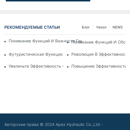
РЕКОМЕНДУЕМЫЕ СТАТЬИ
Блог
Чехол
NEWS
Понимание Функций И Важности Гидравлических Цилиндров
Понимание Функций И Обсл
Футуристическая Функциональность: Исследование Электр
Революция В Эффективности
Увеличьте Эффективность С Помощью Телескопического Г
Повышение Эффективности: 
Авторские права © 2024 Apex Hydraulic Co.,Ltd -