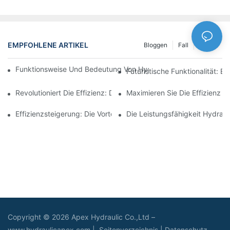
EMPFOHLENE ARTIKEL
Bloggen
Fall
NEWS
Funktionsweise Und Bedeutung Von Hydraulikzylindern Mit Spu
Futuristische Funktionalität: 
Revolutioniert Die Effizienz: Der Elektrische Teleskopzylinder
Maximieren Sie Die Effizienz M
Effizienzsteigerung: Die Vorteile Eines 4-Stufigen Teleskop-Hydr
Die Leistungsfähigkeit Hydraul
Copyright © 2026 Apex Hydraulic Co.,Ltd –
www.hydraulicapex.com |
Seitenverzeichnis
|
Datenschutz