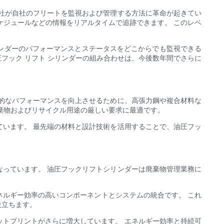
ル会社が自社のフリートを監視および管理する方法に革命が起きてい
ケジュールなどの情報をリアルタイムで追跡できます。 このレベ
リンダーのパフォーマンスとステータスをどこからでも監視できる
圧フック リフト シリンダーの組み合わせは、今後数年間でさらに
的なパフォーマンスを向上させるために、高張力鋼や複合材料な
棄物およびリサイクル用途の厳しい要求に最適です。
います。 最先端の材料と設計技術を活用することで、油圧フッ
っています。 油圧フックリフトシリンダーは廃棄物管理業務に
ネルギー効率の高いコンポーネントとシステムの統合です。 これ
役立ちます。
トプリントがさらに増大しています。 エネルギー効率と持続可