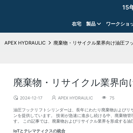
15
在宅
製品
ワークショ
APEX HYDRAULIC
廃棄物・リサイクル業界向け油圧フ
廃棄物・リサイクル業界向
2024-12-17
APEX HYDRAULIC
75
油圧フックリフトシリンダーは、長年にわたり廃棄物およびリ
ンを提供しています。 技術が急速に進歩し続ける中、廃棄物
す。 この記事では、廃棄物およびリサイクル業界を形成する油
IoTとテレマティクスの統合