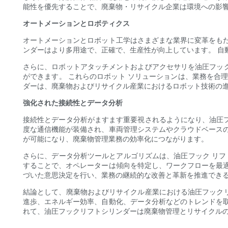
能性を優先することで、廃棄物・リサイクル企業は環境への影
オートメーションとロボティクス
オートメーションとロボット工学はさまざまな業界に変革をも
ンダーはより多用途で、正確で、生産性が向上しています。 自
さらに、ロボットアタッチメントおよびアクセサリを油圧フッ
ができます。 これらのロボット ソリューションは、業務を合
ダーは、廃棄物およびリサイクル産業におけるロボット技術の
強化された接続性とデータ分析
接続性とデータ分析がますます重要視されるようになり、油圧フッ
度な通信機能が装備され、車両管理システムやクラウドベース
が可能になり、廃棄物管理業務の効率化につながります。
さらに、データ分析ツールとアルゴリズムは、油圧フック リフ
することで、オペレーターは傾向を特定し、ワークフローを最
づいた意思決定を行い、業務の継続的な改善と革新を推進でき
結論として、廃棄物およびリサイクル産業における油圧フックリ
進歩、エネルギー効率、自動化、データ分析などのトレンドを
れて、油圧フックリフトシリンダーは廃棄物管理とリサイクル