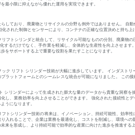
響を最小限に抑えながら優れた運用を実現できます。
たらしており、廃棄物とリサイクルの分野も例外ではありません。 自動
動化された制御とセンサーにより、コンテナの正確な位置決めと持ち上
クリフトシリンダと統合して、リサイクル可能なものの分別、廃棄物の
理化するだけでなく、手作業を軽減し、全体的な生産性を向上させます
進歩をサポートする上で重要な役割を果たすことになります。
ク リフト シリンダー技術が大幅に進歩しています。 インダストリー
のプラットフォームとのシームレスな統合が可能になりました。 この接
ト シリンダーによって生成された膨大な量のデータから貴重な洞察を
適化し、業務効率を向上させることができます。 強化された接続性とデ
るようになります。
フトシリンダー技術の将来は、イノベーション、持続可能性、効率性に重
取り入れることで、企業は業務を最適化し、コストを削減し、環境への影
の未来を形成し、より持続可能で効率的な産業に向けた進歩を推進する