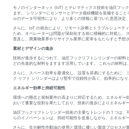
モノのインターネット (IoT) とテレマティクス技術を油圧
ます。 シリンダーにセンサーとデータ接続機能を装備すること
ルのデータ可視性により、より多くの情報に基づいた意思決定
さらに、IoT の統合により、リモート診断とトラブルシュー
ため、オペレーターは問題が深刻化する前に積極的に対処し、スム
普及し、廃棄物業界やリサイクル業界に変革をもたらすと予想
素材とデザインの進歩
技術が進歩するにつれて、油圧フックリフトシリンダーの材料
どの先進的な材料をますます活用しています。 これらの材料は
さらに、スペース効率を最適化し、設置を容易にするために、
ク リフト シリンダーはより堅牢で信頼性が高く、効率的にな
エネルギー効率と持続可能性
環境への懸念と規制要件の高まりに対応するため、エネルギー
おいて重要な役割を果たしており、技術の進歩によりエネルギ
油圧フックリフトシリンダー技術の主要なトレンドの 1 つは
らのイノベーションは、持続可能性を促進しながら、エネルギ
さらに、生分解性作動油の使用と環境に優しい製造プロセスが