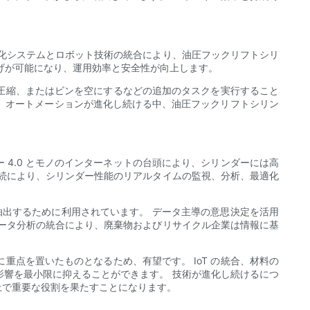
化システムとロボット技術の統合により、油圧フックリフトシリ
げが可能になり、運用効率と安全性が向上します。
圧縮、またはビンを空にするなどの追加のタスクを実行すること
。 オートメーションが進化し続ける中、油圧フックリフトシリン
 4.0 とモノのインターネットの台頭により、シリンダーには高
続により、シリンダー性能のリアルタイムの監視、分析、最適化
抽出するために利用されています。 データ主導の意思決定を活用
ータ分析の統合により、廃棄物およびリサイクル企業は情報に基
点を置いたものとなるため、有望です。 IoT の統合、材料の
響を最小限に抑えることができます。 技術が進化し続けるにつ
上で重要な役割を果たすことになります。