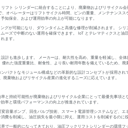
フック リフト シリンダーに統合することにより、廃棄物およびリサイク
で、オペレーターはリフトサイクル時間、ビンの重量、メンテナンスス
、予知保全、および運用効率の向上が可能になります。
ティングが可能になり、ダウンタイムと高価な修理が削減されます。 シ
ーズで中断のない運用を確保できます。 IoT とテレマティクスと油
されます。
と設計も進歩します。 メーカーは、耐久性を高め、重量を軽減し、全体
、優れた強度重量比、耐食性、より長い耐用年数を備えているため、廃
コンパクトなモジュール構成などの革新的な設計コンセプトが採用されて
り、廃棄物およびリサイクル産業の進化するニーズに応えています。
効率と持続可能性が廃棄物およびリサイクル企業にとって最優先事項とな
ー効率と環境パフォーマンスの向上が推進されています。
、可変容量ポンプ、回生バルブ技術、スマート電源管理システムなど、エ
ー消費を削減し、油圧損失を最小限に抑え、運用コストを削減するのに
業界で一般的になってきており、油圧フックリフトシリンダーの環境フッ