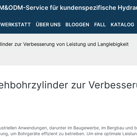
M&ODM-Service für kundenspezifische Hydra
WERKSTATT
ÜBER UNS
BLOGGEN
FALL
KATALOG
linder zur Verbesserung von Leistung und Langlebigkeit
rehbohrzylinder zur Verbesse
ustriellen Anwendungen, darunter im Baugewerbe, im Bergbau und be
gung, um Bohrgeräte effizient zu betreiben. Um eine optimale Leistu