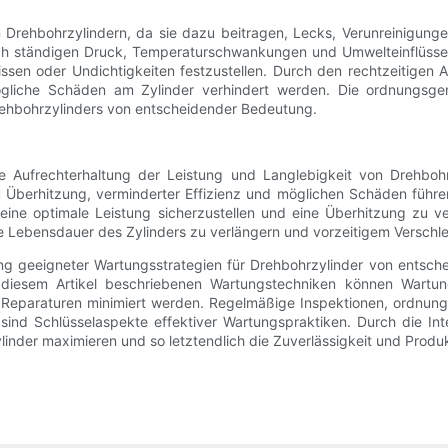
rehbohrzylindern, da sie dazu beitragen, Lecks, Verunreinigungen 
ch ständigen Druck, Temperaturschwankungen und Umwelteinflüsse
Rissen oder Undichtigkeiten festzustellen. Durch den rechtzeitige
 mögliche Schäden am Zylinder verhindert werden. Die ordnungsg
rehbohrzylinders von entscheidender Bedeutung.
 Aufrechterhaltung der Leistung und Langlebigkeit von Drehbohrz
Überhitzung, verminderter Effizienz und möglichen Schäden führen
ine optimale Leistung sicherzustellen und eine Überhitzung zu 
e Lebensdauer des Zylinders zu verlängern und vorzeitigem Verschle
g geeigneter Wartungsstrategien für Drehbohrzylinder von entschei
 diesem Artikel beschriebenen Wartungstechniken können Wartungs
ige Reparaturen minimiert werden. Regelmäßige Inspektionen, ordn
d Schlüsselaspekte effektiver Wartungspraktiken. Durch die Int
nder maximieren und so letztendlich die Zuverlässigkeit und Produ