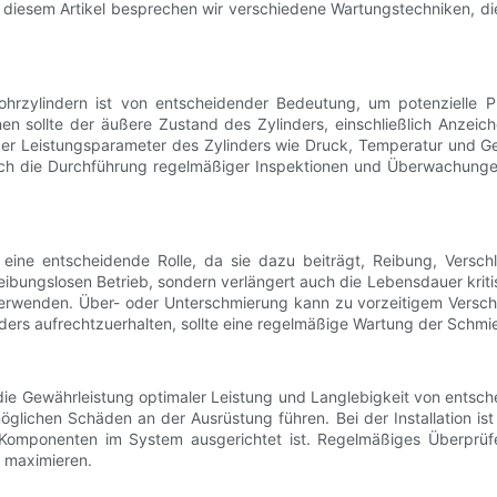
diesem Artikel besprechen wir verschiedene Wartungstechniken, die
rzylindern ist von entscheidender Bedeutung, um potenzielle Pro
en sollte der äußere Zustand des Zylinders, einschließlich Anzeich
r Leistungsparameter des Zylinders wie Druck, Temperatur und Ge
Durch die Durchführung regelmäßiger Inspektionen und Überwachu
 eine entscheidende Rolle, da sie dazu beiträgt, Reibung, Versch
bungslosen Betrieb, sondern verlängert auch die Lebensdauer kritis
erwenden. Über- oder Unterschmierung kann zu vorzeitigem Verschlei
inders aufrechtzuerhalten, sollte eine regelmäßige Wartung der Schm
für die Gewährleistung optimaler Leistung und Langlebigkeit von ents
glichen Schäden an der Ausrüstung führen. Bei der Installation ist 
en Komponenten im System ausgerichtet ist. Regelmäßiges Überprü
 maximieren.