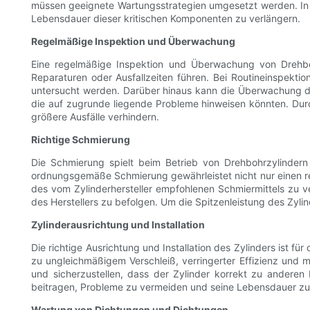
müssen geeignete Wartungsstrategien umgesetzt werden. In 
Lebensdauer dieser kritischen Komponenten zu verlängern.
Regelmäßige Inspektion und Überwachung
Eine regelmäßige Inspektion und Überwachung von Drehboh
Reparaturen oder Ausfallzeiten führen. Bei Routineinspektion
untersucht werden. Darüber hinaus kann die Überwachung de
die auf zugrunde liegende Probleme hinweisen könnten. 
größere Ausfälle verhindern.
Richtige Schmierung
Die Schmierung spielt beim Betrieb von Drehbohrzylindern
ordnungsgemäße Schmierung gewährleistet nicht nur einen rei
des vom Zylinderhersteller empfohlenen Schmiermittels zu v
des Herstellers zu befolgen. Um die Spitzenleistung des Zyl
Zylinderausrichtung und Installation
Die richtige Ausrichtung und Installation des Zylinders ist 
zu ungleichmäßigem Verschleiß, verringerter Effizienz und mö
und sicherzustellen, dass der Zylinder korrekt zu ander
beitragen, Probleme zu vermeiden und seine Lebensdauer zu
Wartung von Dichtungen und Dichtungen