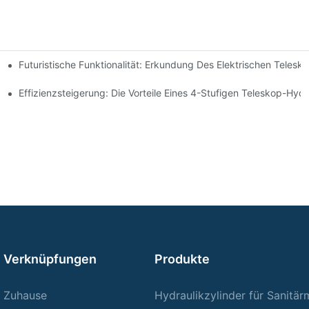
Futuristische Funktionalität: Erkundung Des Elektrischen Telesk
rstange Verstehen
der Für Ihren Muldenkipper
Effizienzsteigerung: Die Vorteile Eines 4-Stufigen Teleskop-Hydr
Verknüpfungen
Produkte
Zuhause
Hydraulikzylinder für Sanitä