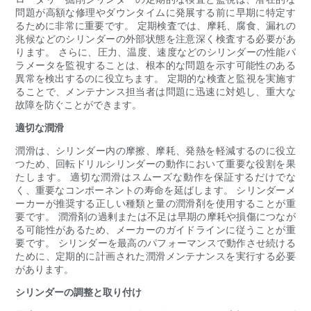
問題が高額な修理やダウンタイムに発展する前に早期に特定す
るために非常に重要です。 定期検査では、摩耗、腐食、漏れの
兆候などのシリンダーの外部状態を注意深く検査する必要があ
ります。 さらに、圧力、温度、速度などのシリンダーの性能パ
ラメータを監視することは、根本的な問題を示す可能性のある
異常を検出するのに役立ちます。 定期的な検査と監視を実施す
ることで、メンテナンス担当者は問題に迅速に対処し、重大な
故障を防ぐことができます。
適切な潤滑
潤滑は、シリンダー内の摩擦、摩耗、発熱を軽減するのに役立
つため、回転ドリルシリンダーの動作において重要な役割を果
たします。 適切な潤滑はスムーズな動作を保証するだけでな
く、重要なコンポーネントの寿命を延ばします。 シリンダーメ
ーカーが推奨する正しい種類と量の潤滑剤を使用することが重
要です。 潤滑剤の過剰または不足は早期の摩耗や損傷につなが
る可能性があるため、メーカーのガイドラインに従うことが重
要です。 シリンダーを最高のパフォーマンスで動作させ続ける
ために、定期的に計画された潤滑メンテナンスを実行する必要
があります。
シリンダーの調整と取り付け