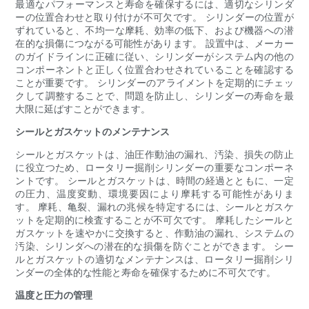
最適なパフォーマンスと寿命を確保するには、適切なシリンダ
ーの位置合わせと取り付けが不可欠です。 シリンダーの位置が
ずれていると、不均一な摩耗、効率の低下、および機器への潜
在的な損傷につながる可能性があります。 設置中は、メーカー
のガイドラインに正確に従い、シリンダーがシステム内の他の
コンポーネントと正しく位置合わせされていることを確認する
ことが重要です。 シリンダーのアライメントを定期的にチェッ
クして調整することで、問題を防止し、シリンダーの寿命を最
大限に延ばすことができます。
シールとガスケットのメンテナンス
シールとガスケットは、油圧作動油の漏れ、汚染、損失の防止
に役立つため、ロータリー掘削シリンダーの重要なコンポーネ
ントです。 シールとガスケットは、時間の経過とともに、一定
の圧力、温度変動、環境要因により摩耗する可能性がありま
す。 摩耗、亀裂、漏れの兆候を特定するには、シールとガスケ
ットを定期的に検査することが不可欠です。 摩耗したシールと
ガスケットを速やかに交換すると、作動油の漏れ、システムの
汚染、シリンダへの潜在的な損傷を防ぐことができます。 シー
ルとガスケットの適切なメンテナンスは、ロータリー掘削シリ
ンダーの全体的な性能と寿命を確保するために不可欠です。
温度と圧力の管理