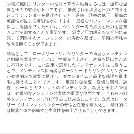
回転式掘削シリンダーの性能と寿命を維持するには、適切な温
度と圧力の管理が不可欠です。 推奨される温度と圧力の制限を
超えてシリンダーを動作させると、過熱、効率の低下、損傷の
可能性が生じる可能性があります。 最適なパフォーマンスを確
保し、過熱を防ぐためには、シリンダー内の温度と圧力を監視
および制御することが重要です。 温度と圧力設定を定期的に確
認して調整すると、シリンダーの寿命を延ばし、早期の摩耗や
故障を防ぐことができます。
結論として、ロータリードリルシリンダーの適切なメンテナン
ス戦略を実施することは、性能を向上させ、寿命を延ばすため
に不可欠です。 この記事で説明したメンテナンス手法に従うこ
とで、メンテナンス担当者はロータリー ドリリング シリンダー
が効率的かつ確実に動作し、ダウンタイムと高価な修理を最小
限に抑えることができます。 定期的な検査、適切な潤滑、調
整、シールとガスケットのメンテナンス、温度と圧力の管理
は、効果的なメンテナンス実践の重要な側面です。 これらの戦
略をメンテナンス プログラムに組み込むことで、企業はロータ
リー ドリリング シリンダーの寿命と性能を最大化し、最終的に
は機器全体の信頼性と生産性を向上させることができます。