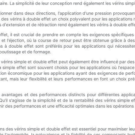
e. La simplicité de leur conception rend également les vérins simple e
tionner dans deux directions, l'application d'une pression provoquant
fait des vérins à double effet un choix polyvalent pour les application
d'extension et de rétraction rend également les vérins à double effe
 effet, il est crucial de prendre en compte les exigences spécifiques
 et l'éjection, où la course de retour peut être obtenue grâce à des 
rins à double effet sont préférés pour les applications qui nécessi
mboutissage et de formage.
 vérins simple et double effet peut également être influencé par des 
 à simple effet sont souvent choisis pour les applications où l'espac
 option économique pour les applications ayant des exigences de per
tant, mais leur flexibilité et leurs performances en font un choix p
es avantages et des performances distincts pour différentes appli
Qu'il s'agisse de la simplicité et de la rentabilité des vérins simple
enir des performances et une efficacité optimales dans les opérations 
s des vérins simple et double effet est essentiel pour maximiser leur
 de l'automobile, la polyvalence et la fiabilité de ces composants h