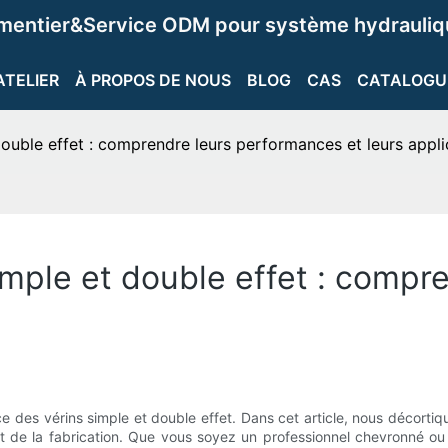
ementier&Service ODM pour système hydrauliqu
ATELIER
À PROPOS DE NOUS
BLOG
CAS
CATALOGU
double effet : comprendre leurs performances et leurs appli
imple et double effet : compr
 des vérins simple et double effet. Dans cet article, nous décortiq
et de la fabrication. Que vous soyez un professionnel chevronné ou