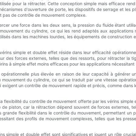
tilisée pour la rétracter. Cette conception simple mais efficace rend
canismes d'ouverture de porte, les dispositifs de serrage et les pla
tent pas de contrôle de mouvement complexe.
rcer une force dans les deux sens, la pression du fluide étant utili
du mouvement du cylindre, ce qui les rend adaptés aux application
tilisés dans les machines lourdes, les équipements de construction e
vérins simple et double effet réside dans leur efficacité opérationn
t sur des forces externes, telles que des ressorts, pour rétracter la t
vérins à simple effet moins efficaces pour les applications nécessita
té opérationnelle plus élevée en raison de leur capacité à générer 
 mouvement du cylindre, ce qui se traduit par une vitesse opératio
i exigent un contrôle de mouvement rapide et précis, comme dans les
lexibilité du contrôle de mouvement offerte par les vérins simple et 
ge de piston, car la rétraction dépend souvent de forces externes, t
us grande flexibilité dans le contrôle du mouvement, permettant un p
ssitant des profils de mouvement complexes, telles que les presse
ns simple et double effet sont significatives et jouent un rôle cruci