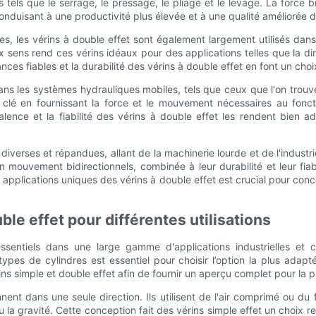
 tels que le serrage, le pressage, le pliage et le levage. La force b
onduisant à une productivité plus élevée et à une qualité améliorée de
res, les vérins à double effet sont également largement utilisés da
 sens rend ces vérins idéaux pour des applications telles que la dir
ces fiables et la durabilité des vérins à double effet en font un ch
ans les systèmes hydrauliques mobiles, tels que ceux que l'on trouve 
clé en fournissant la force et le mouvement nécessaires au fonct
olyvalence et la fiabilité des vérins à double effet les rendent bi
t diverses et répandues, allant de la machinerie lourde et de l'indu
un mouvement bidirectionnels, combinée à leur durabilité et leur fi
applications uniques des vérins à double effet est crucial pour con
ble effet pour différentes utilisations
sentiels dans une large gamme d'applications industrielles et c
s de cylindres est essentiel pour choisir l’option la plus adaptée
ins simple et double effet afin de fournir un aperçu complet pour la p
nent dans une seule direction. Ils utilisent de l'air comprimé ou du 
 la gravité. Cette conception fait des vérins simple effet un choix re