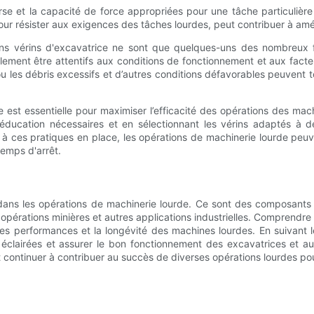
urse et la capacité de force appropriées pour une tâche particulière
pour résister aux exigences des tâches lourdes, peut contribuer à améli
ons vérins d'excavatrice ne sont que quelques-uns des nombreux fa
lement être attentifs aux conditions de fonctionnement et aux fac
 ou les débris excessifs et d’autres conditions défavorables peuvent
ice est essentielle pour maximiser l’efficacité des opérations des ma
l'éducation nécessaires et en sélectionnant les vérins adaptés à d
 à ces pratiques en place, les opérations de machinerie lourde peuv
temps d'arrêt.
el dans les opérations de machinerie lourde. Ce sont des composant
 opérations minières et autres applications industrielles. Comprendre l
les performances et la longévité des machines lourdes. En suivant l
s éclairées et assurer le bon fonctionnement des excavatrices et a
nt continuer à contribuer au succès de diverses opérations lourdes pou