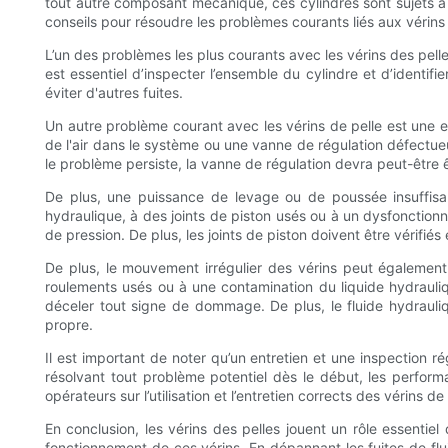
tout autre composant mécanique, ces cylindres sont sujets à
conseils pour résoudre les problèmes courants liés aux vérins
L’un des problèmes les plus courants avec les vérins des pelle
est essentiel d’inspecter l’ensemble du cylindre et d’identifi
éviter d'autres fuites.
Un autre problème courant avec les vérins de pelle est une ex
de l'air dans le système ou une vanne de régulation défectueu
le problème persiste, la vanne de régulation devra peut-être
De plus, une puissance de levage ou de poussée insuffisa
hydraulique, à des joints de piston usés ou à un dysfonctio
de pression. De plus, les joints de piston doivent être vérifi
De plus, le mouvement irrégulier des vérins peut égaleme
roulements usés ou à une contamination du liquide hydrauliqu
déceler tout signe de dommage. De plus, le fluide hydrauliqu
propre.
Il est important de noter qu’un entretien et une inspection r
résolvant tout problème potentiel dès le début, les perfor
opérateurs sur l’utilisation et l’entretien corrects des vérins 
En conclusion, les vérins des pelles jouent un rôle essentie
fonctionnement de ces vérins. En dépannant les fuites de flu