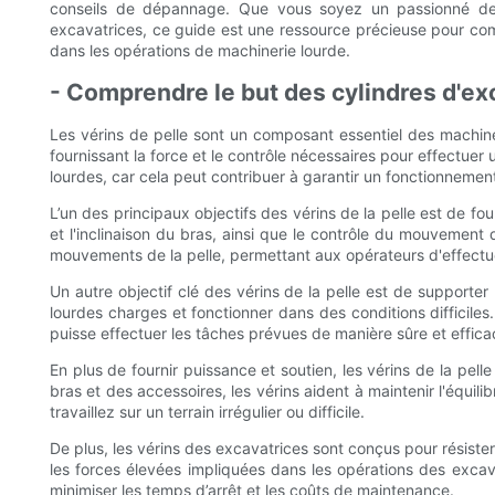
conseils de dépannage. Que vous soyez un passionné de m
excavatrices, ce guide est une ressource précieuse pour compr
dans les opérations de machinerie lourde.
- Comprendre le but des cylindres d'ex
Les vérins de pelle sont un composant essentiel des machines
fournissant la force et le contrôle nécessaires pour effectuer
lourdes, car cela peut contribuer à garantir un fonctionnement
L’un des principaux objectifs des vérins de la pelle est de f
et l'inclinaison du bras, ainsi que le contrôle du mouvement
mouvements de la pelle, permettant aux opérateurs d'effectuer
Un autre objectif clé des vérins de la pelle est de supporte
lourdes charges et fonctionner dans des conditions difficiles.
puisse effectuer les tâches prévues de manière sûre et effica
En plus de fournir puissance et soutien, les vérins de la pelle
bras et des accessoires, les vérins aident à maintenir l'équil
travaillez sur un terrain irrégulier ou difficile.
De plus, les vérins des excavatrices sont conçus pour résister 
les forces élevées impliquées dans les opérations des excavatr
minimiser les temps d’arrêt et les coûts de maintenance.