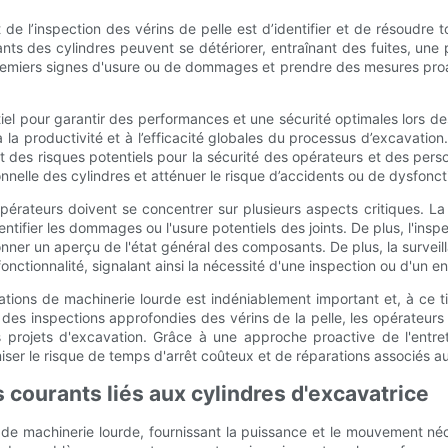
et de l’inspection des vérins de pelle est d’identifier et de résoudr
ants des cylindres peuvent se détériorer, entraînant des fuites, une 
remiers signes d'usure ou de dommages et prendre des mesures proact
ntiel pour garantir des performances et une sécurité optimales lors 
à la productivité et à l’efficacité globales du processus d’excavatio
t des risques potentiels pour la sécurité des opérateurs et des pe
ionnelle des cylindres et atténuer le risque d’accidents ou de dysfon
 opérateurs doivent se concentrer sur plusieurs aspects critiques. La
entifier les dommages ou l'usure potentiels des joints. De plus, l'ins
er un aperçu de l'état général des composants. De plus, la surveill
onctionnalité, signalant ainsi la nécessité d'une inspection ou d'un e
tions de machinerie lourde est indéniablement important et, à ce tit
à des inspections approfondies des vérins de la pelle, les opérateurs 
projets d'excavation. Grâce à une approche proactive de l'entreti
miser le risque de temps d'arrêt coûteux et de réparations associés 
 courants liés aux cylindres d'excavatrice
ons de machinerie lourde, fournissant la puissance et le mouvement 