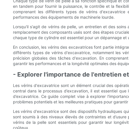
Chaque type de vérin de pelle a sa fonction spécifique et cont
en tandem pour fournir la puissance, le contrôle et la flexib
comprenant les différents types de vérins d'excavatrice e
performances des équipements de machinerie lourde.
Lorsqu'il s'agit de vérins de pelle, un entretien et des soins
remplacement des composants usés sont des étapes cruciales po
chaque type de cylindre est essentiel pour un dépannage et 
En conclusion, les vérins des excavatrices font partie intégr
différents types de vérins d'excavatrice, notamment les vérin
précision globales des tâches d'excavation. En comprenant 
garantir les performances et la longévité optimales des équi
- Explorer l'importance de l'entretien e
Les vérins d'excavatrice sont un élément crucial des opératio
central dans le processus d’excavation, il est essentiel que 
d’excavatrice. Ce guide complet vise à explorer l'importance 
problèmes potentiels et les meilleures pratiques pour garanti
Les vérins d'excavatrice sont des dispositifs hydrauliques qu
sont soumis à des niveaux élevés de contraintes et d’usure p
vérins de la pelle sont essentiels pour garantir leur longé
coûteux.