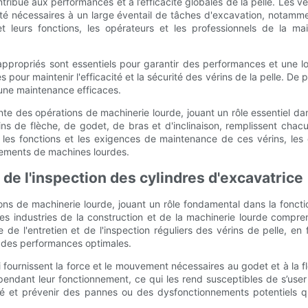
ribue aux performances et à l’efficacité globales de la pelle. Les vé
ilité nécessaires à un large éventail de tâches d'excavation, notam
t leurs fonctions, les opérateurs et les professionnels de la ma
 appropriés sont essentiels pour garantir des performances et une long
ur maintenir l'efficacité et la sécurité des vérins de la pelle. De 
une maintenance efficaces.
ante des opérations de machinerie lourde, jouant un rôle essentiel da
s de flèche, de godet, de bras et d'inclinaison, remplissent chacun
les fonctions et les exigences de maintenance de ces vérins, les
pements de machines lourdes.
t de l'inspection des cylindres d'excavatrice
ns de machinerie lourde, jouant un rôle fondamental dans la fonctionn
les industries de la construction et de la machinerie lourde compren
de l'entretien et de l'inspection réguliers des vérins de pelle, en 
r des performances optimales.
i fournissent la force et le mouvement nécessaires au godet et à la 
endant leur fonctionnement, ce qui les rend susceptibles de s’user 
vité et prévenir des pannes ou des dysfonctionnements potentiels q