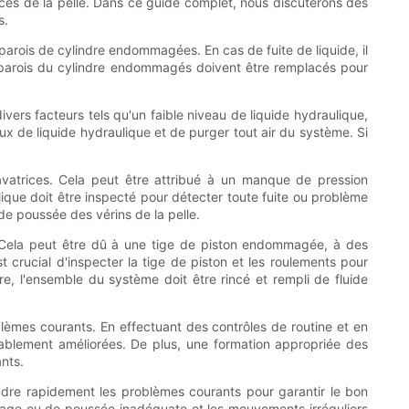
ces de la pelle. Dans ce guide complet, nous discuterons des
s.
 parois de cylindre endommagées. En cas de fuite de liquide, il
u les parois du cylindre endommagés doivent être remplacés pour
vers facteurs tels qu'un faible niveau de liquide hydraulique,
ux de liquide hydraulique et de purger tout air du système. Si
vatrices. Cela peut être attribué à un manque de pression
que doit être inspecté pour détecter toute fuite ou problème
 de poussée des vérins de la pelle.
 Cela peut être dû à une tige de piston endommagée, à des
 crucial d'inspecter la tige de piston et les roulements pour
re, l'ensemble du système doit être rincé et rempli de fluide
oblèmes courants. En effectuant des contrôles de routine et en
rablement améliorées. De plus, une formation appropriée des
ants.
soudre rapidement les problèmes courants pour garantir le bon
levage ou de poussée inadéquate et les mouvements irréguliers