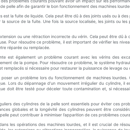
 des problèmes courants pouvant avoir un impact sur les performan
 de pelle afin de garantir le bon fonctionnement des machines lourde
s est la fuite de liquide. Cela peut être dû à des joints usés ou à des
er la source de la fuite. Une fois la source localisée, les joints o
tension ou une rétraction incorrecte du vérin. Cela peut être dû à di
se. Pour résoudre ce problème, il est important de vérifier les nivea
 être réparée ou remplacée.
nte est également un problème courant avec les vérins des exca
nnement de la pompe. Pour résoudre ce problème, le système hydrauli
és et remplacés si nécessaire pour restaurer la puissance de levage ou
nt poser un problème lors du fonctionnement de machines lourdes.
e. Lors du dépannage d'un mouvement irrégulier du cylindre, il est
e doit être testé pour déceler toute contamination et, si nécessai
éguliers des cylindres de la pelle sont essentiels pour éviter ces pr
mances globales et la longévité des cylindres peuvent être considé
de pelle peut contribuer à minimiser l’apparition de ces problèmes cour
l dans les opérations des machines lourdes, et il est crucial de ré
ide, les extensions ou rétractions inappropriées, la puissance de 