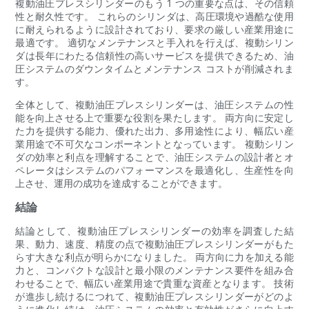
複動油圧プレスシリンダーのもう 1 つの重要な点は、その信頼
性と耐久性です。 これらのシリンダは、高圧環境や過酷な使用
に耐えられるように設計されており、要求の厳しい産業用途に
最適です。 適切なメンテナンスと手入れを行えば、複動シリン
ダは長年にわたる信頼性の高いサービスを提供できるため、油
圧システムのダウンタイムとメンテナンス コストが削減されま
す。
全体として、複動油圧プレスシリンダーは、油圧システムの性
能を向上させる上で重要な役割を果たします。 両方向に安定し
た力を提供する能力、優れた出力、多用途性により、幅広い産
業用途で不可欠なコンポーネントとなっています。 複動シリン
ダの効率と利点を理解することで、油圧システムの設計者とオ
ペレータはシステムのパフォーマンスを最適化し、生産性を向
上させ、運用の成功を達成することができます。
結論
結論として、複動油圧プレスシリンダーの効率を調査した結
果、動力、速度、精度の点で複動油圧プレスシリンダーがもた
らす大きな利点が明らかになりました。 両方向に力を加える能
力と、コンパクトな設計と最小限のメンテナンス要件を組み合
わせることで、幅広い産業用途で貴重な資産となります。 技術
が進歩し続けるにつれて、複動油圧プレスシリンダーがどのよ