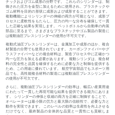
チックおよびゴム成形の分野です。 これらのシリンダーは、制
御された圧力を金型に加えるために使用され、プラスチックや
ゴム材料を目的の形状に成形および成形することができます。
複動機能によりシリンダーの伸縮の両方が可能となり、成形プ
ロセスに柔軟性をもたらし、圧力の均一な分布を確保して一貫
した正確な結果を実現します。 ペットボトルから自動車の内装
部品に至るまで、さまざまなプラスチックやゴム製品の製造に
は複動油圧プレスシリンダーの使用が不可欠です。
複動式油圧プレスシリンダーは、金属加工や成形のほか、複合
材製造の分野でも使用されています。 カーボンファイバーやグ
ラスファイバーなどの複合材料は、製造プロセス中に正確かつ
均一な圧力を加える必要があります。 複動シリンダは、複合材
料の完全性と品質を確保するために必要な力と制御を提供する
ため、この用途に優れています。 航空宇宙部品でもスポーツ用
品でも、高性能複合材料の製造には複動油圧プレスシリンダー
の使用が不可欠です。
さらに、複動油圧プレスシリンダーの効率は、幅広い産業用途
にわたって一貫した再現可能な結果を​​提供できる能力にありま
す。 シリンダーの伸張と収縮の両方を正確に制御することで、
オペレーターは最小限の労力と最大限の信頼性で、必要な力と
動作を実現できます。 このレベルの効率は生産性を向上させる
だけでなく、最終製品の全体的な品質と一貫性にも貢献しま