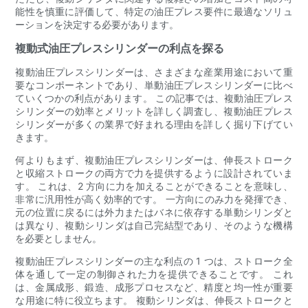
能性を慎重に評価して、特定の油圧プレス要件に最適なソリュ
ーションを決定する必要があります。
複動式油圧プレスシリンダーの利点を探る
複動油圧プレスシリンダーは、さまざまな産業用途において重
要なコンポーネントであり、単動油圧プレスシリンダーに比べ
ていくつかの利点があります。 この記事では、複動油圧プレス
シリンダーの効率とメリットを詳しく調査し、複動油圧プレス
シリンダーが多くの業界で好まれる理由を詳しく掘り下げてい
きます。
何よりもまず、複動油圧プレスシリンダーは、伸長ストローク
と収縮ストロークの両方で力を提供するように設計されていま
す。 これは、2 方向に力を加えることができることを意味し、
非常に汎用性が高く効率的です。 一方向にのみ力を発揮でき、
元の位置に戻るには外力またはバネに依存する単動シリンダと
は異なり、複動シリンダは自己完結型であり、そのような機構
を必要としません。
複動油圧プレスシリンダーの主な利点の 1 つは、ストローク全
体を通して一定の制御された力を提供できることです。 これ
は、金属成形、鍛造、成形プロセスなど、精度と均一性が重要
な用途に特に役立ちます。 複動シリンダは、伸長ストロークと