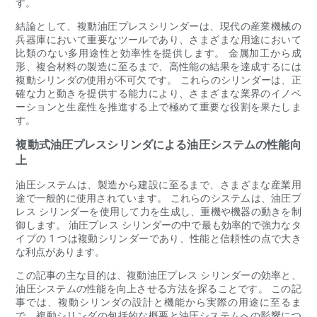
す。
結論として、複動油圧プレスシリンダーは、現代の産業機械の
兵器庫において重要なツールであり、さまざまな用途において
比類のない多用途性と効率性を提供します。 金属加工から成
形、複合材料の製造に至るまで、高性能の結果を達成するには
複動シリンダの使用が不可欠です。 これらのシリンダーは、正
確な力と動きを提供する能力により、さまざまな業界のイノベ
ーションと生産性を推進する上で極めて重要な役割を果たしま
す。
複動式油圧プレスシリンダによる油圧システムの性能向
上
油圧システムは、製造から建設に至るまで、さまざまな産業用
途で一般的に使用されています。 これらのシステムは、油圧プ
レス シリンダーを使用して力を生成し、重機や機器の動きを制
御します。 油圧プレス シリンダーの中で最も効率的で強力なタ
イプの 1 つは複動シリンダーであり、性能と信頼性の点で大き
な利点があります。
この記事の主な目的は、複動油圧プレス シリンダーの効率と、
油圧システムの性能を向上させる方法を探ることです。 この記
事では、複動シリンダの設計と機能から実際の用途に至るま
で、複動シリンダの包括的な概要と油圧システムへの影響につ