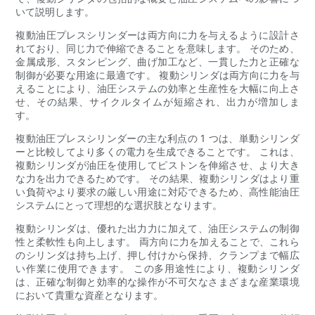
いて説明します。
複動油圧プレスシリンダーは両方向に力を与えるように設計さ
れており、同じ力で伸縮できることを意味します。 そのため、
金属成形、スタンピング、曲げ加工など、一貫した力と正確な
制御が必要な用途に最適です。 複動シリンダは両方向に力を与
えることにより、油圧システムの効率と生産性を大幅に向上さ
せ、その結果、サイクルタイムが短縮され、出力が増加しま
す。
複動油圧プレスシリンダーの主な利点の 1 つは、単動シリンダ
ーと比較してより多くの電力を生成できることです。 これは、
複動シリンダが油圧を使用してピストンを伸縮させ、より大き
な力を出力できるためです。 その結果、複動シリンダはより重
い負荷やより要求の厳しい用途に対応できるため、高性能油圧
システムにとって理想的な選択肢となります。
複動シリンダは、優れた出力力に加えて、油圧システムの制御
性と柔軟性も向上します。 両方向に力を加えることで、これら
のシリンダは持ち上げ、押し付けから保持、クランプまで幅広
い作業に使用できます。 この多用途性により、複動シリンダ
は、正確な制御と効率的な操作が不可欠なさまざまな産業環境
において貴重な資産となります。