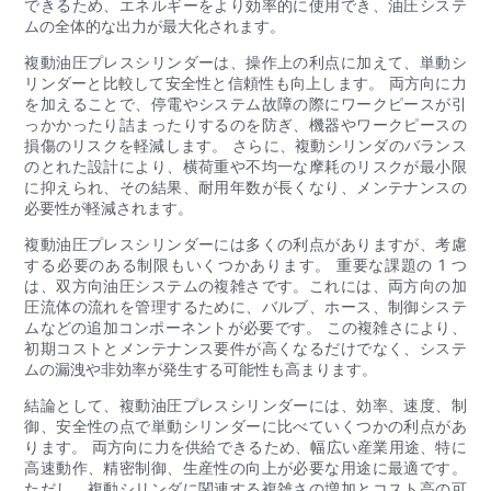
できるため、エネルギーをより効率的に使用でき、油圧システ
ムの全体的な出力が最大化されます。
複動油圧プレスシリンダーは、操作上の利点に加えて、単動シ
リンダーと比較して安全性と信頼性も向上します。 両方向に力
を加えることで、停電やシステム故障の際にワークピースが引
っかかったり詰まったりするのを防ぎ、機器やワークピースの
損傷のリスクを軽減します。 さらに、複動シリンダのバランス
のとれた設計により、横荷重や不均一な摩耗のリスクが最小限
に抑えられ、その結果、耐用年数が長くなり、メンテナンスの
必要性が軽減されます。
複動油圧プレスシリンダーには多くの利点がありますが、考慮
する必要のある制限もいくつかあります。 重要な課題の 1 つ
は、双方向油圧システムの複雑さです。これには、両方向の加
圧流体の流れを管理するために、バルブ、ホース、制御システ
ムなどの追加コンポーネントが必要です。 この複雑さにより、
初期コストとメンテナンス要件が高くなるだけでなく、システ
ムの漏洩や非効率が発生する可能性も高まります。
結論として、複動油圧プレスシリンダーには、効率、速度、制
御、安全性の点で単動シリンダーに比べていくつかの利点があ
ります。 両方向に力を供給できるため、幅広い産業用途、特に
高速動作、精密制御、生産性の向上が必要な用途に最適です。
ただし、複動シリンダに関連する複雑さの増加とコスト高の可