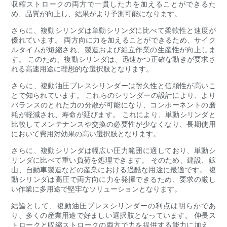
収縮ストロークの両方で一貫した力を加えることができるた
め、品質が向上し、結果がより予測可能になります。
さらに、複動シリンダは単動シリンダに比べて柔軟性と速度が
優れています。 両方向に力を加えることができるため、サイク
ルタイムが短縮され、製造および組立作業の生産性が向上しま
す。 このため、複動シリンダは、迅速かつ正確な動きが要求さ
れる高速用途に理想的な選択肢となります。
さらに、複動油圧プレスシリンダーは耐久性と信頼性が高いこ
とで知られています。 これらのシリンダーの設計により、より
バランスのとれた力の分散が可能になり、コンポーネントの磨
耗が軽減され、寿命が延びます。 これにより、単動シリンダと
比較してメンテナンスや交換の必要性が少なくなり、長期使用
において費用対効果の高い選択肢となります。
さらに、複動シリンダは幅広い圧力範囲に適しており、単動シ
リンダに比べて重い負荷を処理できます。 そのため、建設、鉱
山、自動車製造などの産業における過酷な用途に最適です。 複
動シリンダは高圧で両方向に力を発揮できるため、要求の厳し
い作業に多用途で堅牢なソリューションとなります。
結論として、複動油圧プレスシリンダーの利点は明らかであ
り、多くの産業用途で好ましい選択肢となっています。 伸長ス
トロークと収縮ストロークの両方で力を提供する能力に加え、