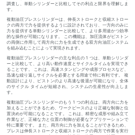
調査し、単動シリンダーと比較してその利点と限界を理解しま
す。
複動油圧プレスシリンダーは、伸長ストロークと収縮ストロー
クの両方で力を提供するように設計されており、一方向のみに
力を提供する単動シリンダーと比較して、より多用途かつ効率
的な操作が可能になります。 この機能は、加圧流体がピストン
の両側に作用して両方向に力を生成できる双方向油圧システム
を組み込むことによって実現されます。
複動油圧プレスシリンダーの主な利点の 1 つは、単動シリンダ
ーと比較して、より高い動作速度とサイクルタイムを実現でき
ることです。 これは、高速スタンピングや成形プロセスなど、
迅速な繰り返しサイクルを必要とする用途で特に有利です。 複
動設計により、ピストンのより高速な後退が可能になり、全体
のサイクル タイムが短縮され、システムの生産性が向上しま
す。
複動油圧プレスシリンダーのもう 1 つの利点は、両方向に力を
加えることができるため、ワークピースのより正確な制御と位
置決めが可能になることです。 これは、精密な成形や組み立て
作業など、正確な力と位置の制御が必要なアプリケーションで
特に重要です。 また、両方向に力を加えることができるため、
プレスは伸長ストロークと収縮ストロークの両方で作業を実行