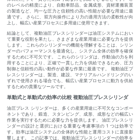
のレベルの精度により、自動車部品、金属成形、資材運搬装置
の製造など、均一な圧力と信頼性の高い性能が必要な用途に最
適です。 さらに、双方向操作により力の適用方法の柔軟性が向
上し、幅広い産業プロセスに多用途に使用できます。
結論として、複動油圧プレスシリンダーは油圧システムにおい
て重要な役割を果たし、さまざまな産業用途に必要な力を提供
します。 これらのシリンダーの機能を理解することは、シリン
ダーのパフォーマンスを最適化し、システム全体の効率を確保
するために不可欠です。 これらのシリンダは、作動油の力を利
用することにより、正確で一貫した力を供給できるため、圧力
制御と信頼性の高い動作が必要な作業に最適です。 複動油圧プ
レスシリンダーは、製造、建設、マテリアルハンドリングのい
ずれで使用される場合でも、幅広い産業プロセスに動力を供給
するための貴重なツールです。
単動式と単動式の効率の比較 複動油圧プレスシリンダ
油圧プレス シリンダーは、多くの産業用途に不可欠なコンポー
ネントであり、鍛造、スタンピング、成形、成形などの幅広い
作業を実行するために必要な力を提供します。 油圧プレスシリ
ンダーの設計と選択における重要な考慮事項の 1 つは効率で
す。効率は油圧システムの全体的な性能と運用コストに直接影
響します。 この記事では、複動油圧プレスシリンダーの効率を