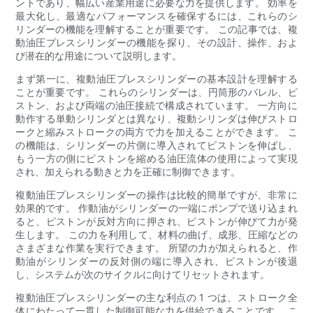
ントであり、幅広い産業用途に必要な力を提供します。 効率を
最大化し、最適なパフォーマンスを確保するには、これらのシ
リンダーの機能を理解することが重要です。 この記事では、複
動油圧プレスシリンダーの機能を探り、その設計、操作、およ
び潜在的な用途について説明します。
まず第一に、複動油圧プレスシリンダーの基本設計を理解する
ことが重要です。 これらのシリンダーは、円筒形のバレル、ピ
ストン、および両端の油圧接続で構成されています。 一方向に
動作する単動シリンダとは異なり、複動シリンダは伸びストロ
ークと縮みストロークの両方で力を加えることができます。 こ
の機能は、シリンダーの片側に導入されてピストンを伸ばし、
もう一方の側にピストンを縮める油圧流体の使用によって実現
され、加えられる動きと力を正確に制御できます。
複動油圧プレスシリンダーの操作は比較的簡単ですが、非常に
効果的です。 作動油がシリンダーの一端にポンプで送り込まれ
ると、ピストンが反対方向に押され、ピストンが伸びて力が発
生します。 この力を利用して、材料の曲げ、成形、圧縮などの
さまざまな作業を実行できます。 所望の力が加えられると、作
動油がシリンダーの反対側の端に導入され、ピストンが後退
し、システムが次のサイクルに向けてリセットされます。
複動油圧プレスシリンダーの主な利点の 1 つは、ストローク全
体にわたって一貫した制御可能な力を供給できることです。 こ