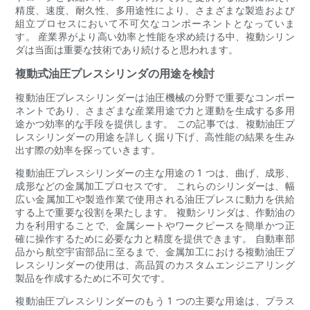
精度、速度、耐久性、多用途性により、さまざまな製造および
組立プロセスにおいて不可欠なコンポーネントとなっていま
す。 産業界がより高い効率と性能を求め続ける中、複動シリン
ダは当面は重要な技術であり続けると思われます。
複動式油圧プレスシリンダの用途を検討
複動油圧プレスシリンダーは油圧機械の分野で重要なコンポー
ネントであり、さまざまな産業用途で力と運動を生成する多用
途かつ効率的な手段を提供します。 この記事では、複動油圧プ
レスシリンダーの用途を詳しく掘り下げ、高性能の結果を生み
出す際の効率を探っていきます。
複動油圧プレスシリンダーの主な用途の 1 つは、曲げ、成形、
成形などの金属加工プロセスです。 これらのシリンダーは、幅
広い金属加工や製造作業で使用される油圧プレスに動力を供給
する上で重要な役割を果たします。 複動シリンダは、作動油の
力を利用することで、金属シートやワークピースを簡単かつ正
確に操作するために必要な力と精度を提供できます。 自動車部
品から航空宇宙部品に至るまで、金属加工における複動油圧プ
レスシリンダーの使用は、高品質のカスタムエンジニアリング
製品を作成するために不可欠です。
複動油圧プレスシリンダーのもう 1 つの主要な用途は、プラス