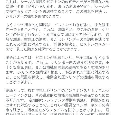
これは、シールの摩耗やピストンの位置合わせが不適切なため
に発生する可能性があります。 漏れの原因を特定し、シールを
交換するかピストンを再調整することで、この問題を解決し、
シリンダーの機能を回復できます。
もう 1 つの潜在的な問題は、ピストンの動きが悪い、または不
均一であることです。 これは、潤滑不足、空気圧の変動、シリ
ンダの位置ずれなど、さまざまな要因によって発生します。 適
切な潤滑、空気圧の調整、またはシリンダーの再調整を通じて
これらの問題に対処すると、問題を解決し、ピストンのスムー
ズで一貫した動きを確保することができます。
場合によっては、ピストンが固着したり、完全に動かなくなる
ことがあります。 これは、シリンダー内の破片や汚染物質、不
十分な空気供給、または機械的問題の結果である可能性があり
ます。 シリンダを注意深く検査し、特定された問題に対処する
と、この問題を解決し、複動空気圧シリンダの機能を回復する
ことができます。
結論として、複動空気圧シリンダのメンテナンスとトラブルシ
ューティングは、その継続的な機能と信頼性を確保するために
不可欠です。 定期的なメンテナンス手順を実施し、問題があれ
ばすぐに対処することで、これらの重要なコンポーネントの寿
命を延ばし、潜在的なダウンタイムを防ぐことができます。 適
切な注意と注意を払えば、複動空気圧シリンダは幅広い産業用