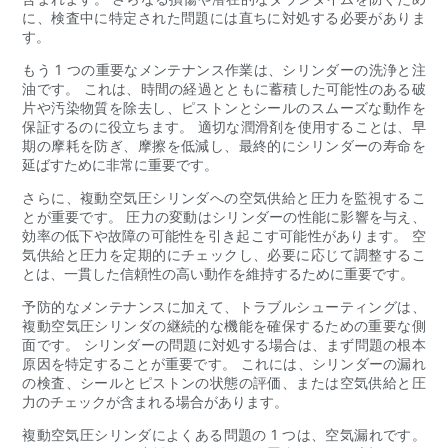
に、検査中に特定された問題には直ちに対処する必要がありま
す。
もう 1 つの重要なメンテナンス作業は、シリンダーの洗浄と注
油です。 これは、時間の経過とともに蓄積した可能性のある破
片や汚染物質を除去し、ピストンとシールのスムーズな動作を
保証するのに役立ちます。 適切な潤滑剤を使用することは、早
期の摩耗を防ぎ、摩擦を低減し、最終的にシリンダーの寿命を
延ばすために非常に重要です。
さらに、複動空気圧シリンダへの空気供給と圧力を監視するこ
とが重要です。 圧力の変動はシリンダーの性能に影響を与え、
効率の低下や故障の可能性を引き起こす可能性があります。 空
気供給と圧力を定期的にチェックし、必要に応じて調整するこ
とは、一貫した信頼性の高い動作を維持するために重要です。
予防的なメンテナンスに加えて、トラブルシューティングは、
複動空気圧シリンダの継続的な機能を確保するための重要な側
面です。 シリンダーの問題に対処する場合は、まず問題の根本
原因を特定することが重要です。 これには、シリンダーの漏れ
の検査、シールとピストンの状態の評価、または空気供給と圧
力のチェックが含まれる場合があります。
複動空気圧シリンダによくある問題の 1 つは、空気漏れです。