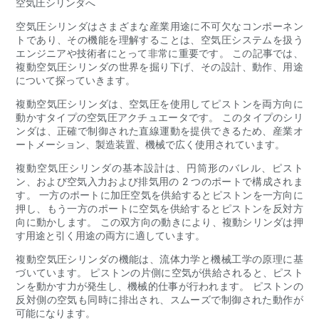
空気圧シリンダへ
空気圧シリンダはさまざまな産業用途に不可欠なコンポーネン
トであり、その機能を理解することは、空気圧システムを扱う
エンジニアや技術者にとって非常に重要です。 この記事では、
複動空気圧シリンダの世界を掘り下げ、その設計、動作、用途
について探っていきます。
複動空気圧シリンダは、空気圧を使用してピストンを両方向に
動かすタイプの空気圧アクチュエータです。 このタイプのシリ
ンダは、正確で制御された直線運動を提供できるため、産業オ
ートメーション、製造装置、機械で広く使用されています。
複動空気圧シリンダの基本設計は、円筒形のバレル、ピスト
ン、および空気入力および排気用の 2 つのポートで構成されま
す。 一方のポートに加圧空気を供給するとピストンを一方向に
押し、もう一方のポートに空気を供給するとピストンを反対方
向に動かします。 この双方向の動きにより、複動シリンダは押
す用途と引く用途の両方に適しています。
複動空気圧シリンダの機能は、流体力学と機械工学の原理に基
づいています。 ピストンの片側に空気が供給されると、ピスト
ンを動かす力が発生し、機械的仕事が行われます。 ピストンの
反対側の空気も同時に排出され、スムーズで制御された動作が
可能になります。