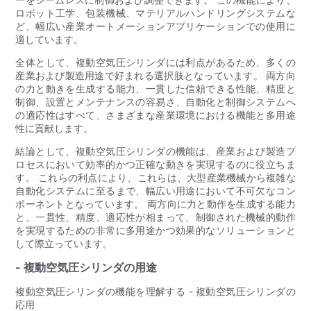
ロボット工学、包装機械、マテリアルハンドリングシステムな
ど、幅広い産業オートメーションアプリケーションでの使用に
適しています。
全体として、複動空気圧シリンダには利点があるため、多くの
産業および製造用途で好まれる選択肢となっています。 両方向
の力と動きを生成する能力、一貫した信頼できる性能、精度と
制御、設置とメンテナンスの容易さ、自動化と制御システムへ
の適応性はすべて、さまざまな産業環境における機能と多用途
性に貢献します。
結論として、複動空気圧シリンダの機能は、産業および製造プ
ロセスにおいて効率的かつ正確な動きを実現するのに役立ちま
す。 これらの利点により、これらは、大型産業機械から複雑な
自動化システムに至るまで、幅広い用途において不可欠なコン
ポーネントとなっています。 両方向に力と動作を生成する能力
と、一貫性、精度、適応性が相まって、制御された機械的動作
を実現するための非常に多用途かつ効果的なソリューションと
して際立っています。
- 複動空気圧シリンダの用途
複動空気圧シリンダの機能を理解する - 複動空気圧シリンダの
応用