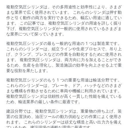
複動空気圧シリンダは、その多用途性と効率性により、さまざ
まな業界で広く使用されています。 これらのシリンダは押す動
作と引く動作の両方を実行できるため、幅広い用途に適してい
ます。 この記事では、複動空気圧シリンダの用途を詳しく掘り
下げ、複動空気圧シリンダが一般的に使用されているさまざま
な業界について探っていきます。
複動空気圧シリンダの最も一般的な用途の 1 つは製造業です。
これらのシリンダーは、組立ラインや生産プロセスで、吊り上
げ、クランプ、プレスなどの作業を自動化するために使用され
ます。 複動空気圧シリンダは、両方向に力を加えることができ
るため、生産を合理化し、製造施設の効率を向上させる上で重
要な役割を果たします。
複動空気圧シリンダのもう 1 つの重要な用途は輸送分野です。
これらのシリンダーは、ブレーキ、ドア、ハッチなどのさまざ
まな機構を作動させるために車両や機械に利用されています。
複動空気圧シリンダは信頼性が高く一貫した性能を備えている
ため、輸送業界の厳しい条件に最適です。
建設分野では、複動空気圧シリンダは、重量物の持ち上げ、装
置の位置決め、油圧ツールの動力供給などの作業によく使用さ
れます。 これらのシリンダーは頑丈な構造と高い出力力を備え
ているため、建設現場の過酷な環境に最適です。