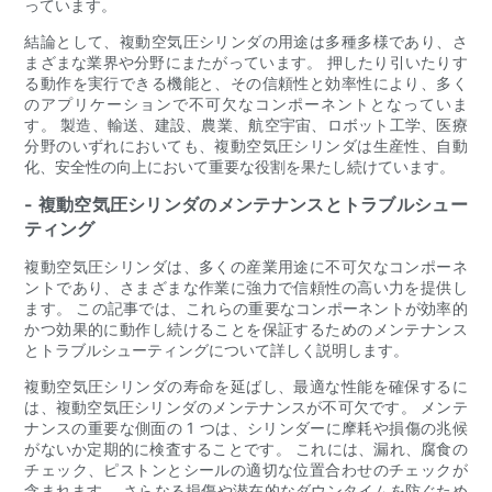
っています。
結論として、複動空気圧シリンダの用途は多種多様であり、さ
まざまな業界や分野にまたがっています。 押したり引いたりす
る動作を実行できる機能と、その信頼性と効率性により、多く
のアプリケーションで不可欠なコンポーネントとなっていま
す。 製造、輸送、建設、農業、航空宇宙、ロボット工学、医療
分野のいずれにおいても、複動空気圧シリンダは生産性、自動
化、安全性の向上において重要な役割を果たし続けています。
- 複動空気圧シリンダのメンテナンスとトラブルシュー
ティング
複動空気圧シリンダは、多くの産業用途に不可欠なコンポーネ
ントであり、さまざまな作業に強力で信頼性の高い力を提供し
ます。 この記事では、これらの重要なコンポーネントが効率的
かつ効果的に動作し続けることを保証するためのメンテナンス
とトラブルシューティングについて詳しく説明します。
複動空気圧シリンダの寿命を延ばし、最適な性能を確保するに
は、複動空気圧シリンダのメンテナンスが不可欠です。 メンテ
ナンスの重要な側面の 1 つは、シリンダーに摩耗や損傷の兆候
がないか定期的に検査することです。 これには、漏れ、腐食の
チェック、ピストンとシールの適切な位置合わせのチェックが
含まれます。 さらなる損傷や潜在的なダウンタイムを防ぐため