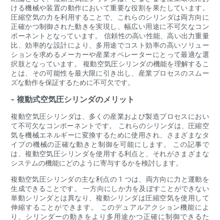
ける機械や装置の動作において重要な役割を果たしています。
圧縮空気の力を利用することで、これらのシリンダは両方向に
正確かつ制御された動きを実現し、幅広い用途に不可欠なコン
ポーネントとなっています。 信頼性の高い性能、高い出力重量
比、効率的な設計により、多用途でコスト効率の高いソリュー
ションを求めるメーカーや産業オペレーターにとって最適な選
択肢となっています。 複動空気圧シリンダの機能を理解するこ
とは、その可能性を最大限に引き出し、産業プロセスのスムー
ズな動作を保証するために不可欠です。
- 複動式空気圧シリンダのメリット
複動空気圧シリンダは、多くの産業および製造プロセスにおい
て不可欠なコンポーネントです。 これらのシリンダは、圧縮空
気を機械エネルギーに変換するために使用され、さまざまなタ
イプの機械の正確な動きと制御を可能にします。 この記事で
は、複動空気圧シリンダを使用する利点と、それがさまざまな
システムの機能にどのように寄与するかを検討します。
複動空気圧シリンダの主な利点の 1 つは、両方向に力と運動を
生成できることです。 一方向にしか力を及ぼすことができない
単動シリンダとは異なり、複動シリンダは圧縮空気を使用して
伸縮することができます。 このデュアルアクション機能によ
り、シリンダーの動きをより多用途かつ正確に制御できるた