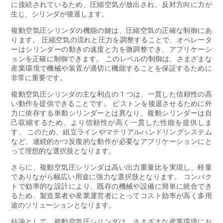
に接続されているため、圧縮空気が放出され、反対方向に力が
生じ、シリンダが後退します。
複動空気圧シリンダの機能の鍵は、圧縮空気の正確な制御にあ
ります。 圧縮空気の流れと圧力を調整することで、オペレータ
ーはシリンダーの動きの速度と力を微調整でき、アプリケーシ
ョンを正確に制御できます。 このレベルの制御は、さまざまな
産業環境で機械や装置が適切に機能することを保証するために
非常に重要です。
複動空気圧シリンダの主な利点の 1 つは、一貫した信頼性の高
い動作を提供できることです。 ピストンを後退させるために外
力に依存する単動シリンダーとは異なり、複動シリンダーは自
己収縮するため、より信頼性が高く一貫した性能を提供しま
す。 このため、組立ラインやマテリアルハンドリングシステム
など、連続的かつ反復的な動作が必要なアプリケーションにと
って理想的な選択肢となります。
さらに、複動空気圧シリンダは高い出力重量比を実現し、軽量
でありながら幅広い用途に強力な選択肢となります。 コンパク
トで効率的な設計により、既存の機械や設備に簡単に統合でき
るため、製造業者や産業運営者にとってコスト効率が高く多用
途のソリューションとなります。
結論として、複動空気圧シリンダは、さまざまな産業環境にお