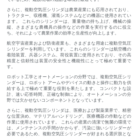
さらに、複動空気圧シリンダは農業産業にも応用されており、
トラクター、収穫機、灌漑システムなどの機器に使用されてい
ます。 これらのシリンダーは、重量物の持ち上げ、機械の操
縦、さまざまな農機具の操作などの作業を実行するのに役立
ち、それによって農業作業の効率と生産性が向上します。
航空宇宙産業および防衛産業も、さまざまな用途に複動空気圧
シリンダーを利用しています。 これらのシリンダーは航空機の
着陸装置、兵器システム、荷役装置に使用されており、その高
精度と信頼性は装置の安全性と機能性にとって極めて重要で
す。
ロボット工学とオートメーションの分野では、複動空気圧シリ
ンダーは、ロボット アームやデバイスの動きと操作に動力を供
給する上で極めて重要な役割を果たします。 コンパクトな設
計、速い応答時間、正確な制御により、オートメーションの分
野では欠かせないコンポーネントとなっています。
さらに、複動空気圧シリンダは、医療および製薬業界で、精密
な位置決め、マテリアルハンドリング、医療機器の作動などの
作業に使用されています。 これらの産業の清潔で無菌の環境で
は、メンテナンスの手間がかからず、汚染に強いシリンダーが
必要であるため、複動空気圧シリンダーが好まれる選択肢とな