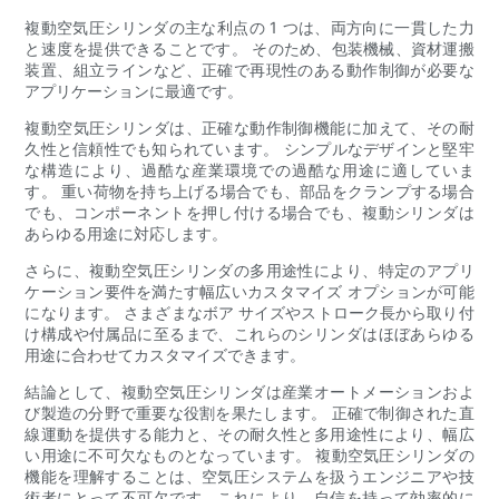
複動空気圧シリンダの主な利点の 1 つは、両方向に一貫した力
と速度を提供できることです。 そのため、包装機械、資材運搬
装置、組立ラインなど、正確で再現性のある動作制御が必要な
アプリケーションに最適です。
複動空気圧シリンダは、正確な動作制御機能に加えて、その耐
久性と信頼性でも知られています。 シンプルなデザインと堅牢
な構造により、過酷な産業環境での過酷な用途に適していま
す。 重い荷物を持ち上げる場合でも、部品をクランプする場合
でも、コンポーネントを押し付ける場合でも、複動シリンダは
あらゆる用途に対応します。
さらに、複動空気圧シリンダの多用途性により、特定のアプリ
ケーション要件を満たす幅広いカスタマイズ オプションが可能
になります。 さまざまなボア サイズやストローク長から取り付
け構成や付属品に至るまで、これらのシリンダはほぼあらゆる
用途に合わせてカスタマイズできます。
結論として、複動空気圧シリンダは産業オートメーションおよ
び製造の分野で重要な役割を果たします。 正確で制御された直
線運動を提供する能力と、その耐久性と多用途性により、幅広
い用途に不可欠なものとなっています。 複動空気圧シリンダの
機能を理解することは、空気圧システムを扱うエンジニアや技
術者にとって不可欠です。これにより、自信を持って効率的に