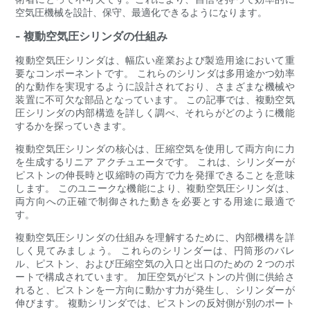
空気圧機械を設計、保守、最適化できるようになります。
- 複動空気圧シリンダの仕組み
複動空気圧シリンダは、幅広い産業および製造用途において重
要なコンポーネントです。 これらのシリンダは多用途かつ効率
的な動作を実現するように設計されており、さまざまな機械や
装置に不可欠な部品となっています。 この記事では、複動空気
圧シリンダの内部構造を詳しく調べ、それらがどのように機能
するかを探っていきます。
複動空気圧シリンダの核心は、圧縮空気を使用して両方向に力
を生成するリニア アクチュエータです。 これは、シリンダーが
ピストンの伸長時と収縮時の両方で力を発揮できることを意味
します。 このユニークな機能により、複動空気圧シリンダは、
両方向への正確で制御された動きを必要とする用途に最適で
す。
複動空気圧シリンダの仕組みを理解するために、内部機構を詳
しく見てみましょう。 これらのシリンダーは、円筒形のバレ
ル、ピストン、および圧縮空気の入口と出口のための 2 つのポ
ートで構成されています。 加圧空気がピストンの片側に供給さ
れると、ピストンを一方向に動かす力が発生し、シリンダーが
伸びます。 複動シリンダでは、ピストンの反対側が別のポート