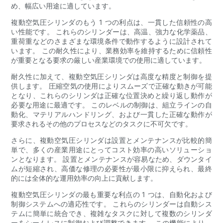
め、幅広い用途に適しています。
複動空気圧シリンダのもう 1 つの利点は、一貫した信頼性の高
い性能です。 これらのシリンダーは、高温、強力な化学薬品、
重荷重などのさまざまな環境条件で動作するように設計されて
います。 この耐久性により、業務効率を維持するために信頼性
が重要となる要求の厳しい産業環境での使用に適しています。
耐久性に加えて、複動空気圧シリンダは高度な精度と制御を提
供します。 圧縮空気の使用によりスムーズで正確な動きが可能
となり、これらのシリンダは正確な位置決めと繰り返し動作が
必要な用途に最適です。 このレベルの制御は、組立ラインの自
動化、マテリアルハンドリング、および一貫した正確な動作が
要求されるその他のプロセスなどのタスクに不可欠です。
さらに、複動空気圧シリンダは設置とメンテナンスが比較的簡
単で、多くの産業用途にとってコスト効率の高いソリューショ
ンとなります。 設置とメンテナンスが容易なため、ダウンタイ
ムが短縮され、高価な修理の必要性が最小限に抑えられ、最終
的には全体的な運用効率の向上に貢献します。
複動空気圧シリンダの最も重要な利点の 1 つは、自動化および
制御システムへの適応性です。 これらのシリンダーは自動シス
テムに簡単に統合でき、複雑なタスクに対して複数のシリンダ
ーをシームレスに制御および調整できます。 この機能により、