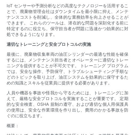
IoT センサーや予測分析などの高度なテクノロジーを活用するこ
とで、廃棄物管理会社はダウンタイムを最小限に抑え、メンテ
ナンスコストを削減し、全体的な業務効率を向上させることが
できます。 これらのツールは、潜在的な問題を深刻化する前に
特定するのに役立ち、保守担当者が問題に迅速かつ効果的に対
処できるようになります。
適切なトレーニングと安全プロトコルの実施
最後に、廃棄物収集車両の油圧シリンダーの最適な性能を確保
するには、メンテナンス担当者とオペレーターに適切なトレー
ニングを提供することが不可欠です。 トレーニング プログラム
では、安全な操作、予防保守、トラブルシューティング手順な
どのトピックを取り上げ、油圧システムを効果的に保守するた
めの知識とスキルを従業員に提供する必要があります。
人員や機器を事故や怪我から守るためには、トレーニングに加
えて、厳格な安全プロトコルを実施することが重要です。 定期
的な安全検査、OSHA 規制の遵守、および適切な個人用保護具
の使用は、安全な作業環境を作り出し、費用のかかる事故を防
ぐのに役立ちます。
概要：