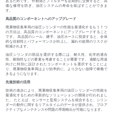
あるためです。 作動油とフィルターを定期的に交換すると、高
価な修理を防ぎ、油圧システムの寿命を延ばすことができま
す。
高品質のコンポーネントへのアップグレード
廃棄物収集車両の油圧シリンダーの性能を最適化するもう 1 つ
の方法は、高品質のコンポーネントにアップグレードすること
です。 高品質のシール、継手、油圧ホースに投資すると、全体
的な信頼性とパフォーマンスが向上し、漏れや故障のリスクが
軽減されます。
油圧シリンダの部品を選択する際には、耐久性、化学的適合
性、耐熱性などの要素を考慮することが重要です。 過酷な用途
向けに特別に設計されたコンポーネントを選択することによ
り、廃棄物収集車両はより効率的に、より少ない故障で稼働で
きるようになります。
先進技術の活用
技術の進歩により、廃棄物収集車両の油圧シリンダーの性能を
最適化するための革新的なソリューションの開発が行われまし
た。 たとえば、センサーと監視システムを統合すると、シリン
ダーの動作に関するリアルタイムのデータが提供され、プロア
クティブなメンテナンスや問題の早期検出が可能になります。