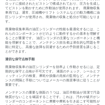
ロッドに接続されたピストンで構成されており、圧力を生成し
てピストンを動かすために作動油が使用されます。 廃棄物収集
車両では、通常、圧縮機やリフト システムなどの動力機構に油
圧シリンダーが使用され、廃棄物の収集と処分が可能になりま
す。
廃棄物収集車両の油圧シリンダーの性能を最適化するには、こ
れらのコンポーネントがどのように動作するかの基本を理解す
ることが重要です。 油圧シリンダの主要なコンポーネントと機
能を理解することで、メンテナンス担当者は潜在的な問題を早
期に特定し、高価な故障を回避するための予防措置を講じるこ
とができます。
適切な保守点検手順
廃棄物収集車の油圧シリンダーを効率よく作動させるには、定
期的な保守と点検が不可欠です。 液面のチェック、シールとフ
ィッティングの検査、摩耗や損傷の兆候の監視など、メンテナ
ンスの間隔と手順についてはメーカーの推奨事項に従うことが
重要です。
メンテナンスの重要な側面の 1 つは、油圧作動油が清潔で汚染
物質がないことを確認することです。これは、汚れや破片がシ
リンダーのコンポーネントに摩擦や摩耗を引き起こす可能性が