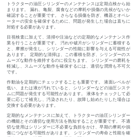
トラクターの油圧シリンダーのメンテナンスは定期点検から始
まります。 漏れ、亀裂、腐食などの摩耗や損傷の兆候がないか
確認することが重要です。 さらなる損傷を防ぎ、機器とオペレ
ーターの安全を確保するために、問題が発生した場合は直ちに
対処する必要があります。
目視検査に加えて、清掃や注油などの定期的なメンテナンス作
業を行うことが重要です。 汚れや破片がシリンダーに蓄積する
と、摩擦が発生し、シリンダーの性能に影響を与える可能性が
あります。 定期的な清掃は、この蓄積を防ぎ、シリンダーのス
ムーズな動作を維持するのに役立ちます。 シリンダーの磨耗を
軽減し、スムーズな動作を確保するには、適切な潤滑も不可欠
です。
作動油を定期的にチェックすることも重要です。 液面レベルが
低い、または液が汚れていると、シリンダーなどの油圧システ
ムに問題が発生する可能性があります。 液体をチェックして必
要に応じて補充し、汚染されたり、故障し始めたりした場合は
交換する必要があります。
定期的なメンテナンスに加えて、トラクターの油圧シリンダー
の機能とその適切な使用方法を熟知することが重要です。 不適
切な使用はシリンダーに不必要な負担をかけ、早期の摩耗や損
傷につながる可能性があります。 シリンダーの寿命と性能を確