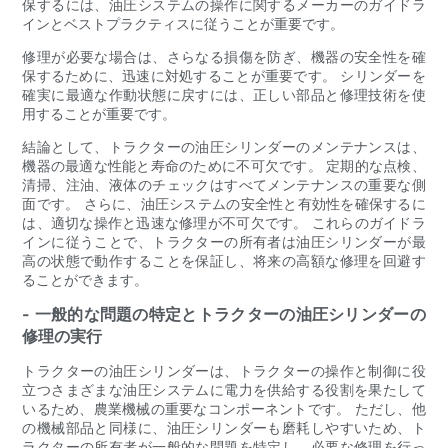
保するには、油圧システムの操作に関するメーカーのガイドラ
インとベストプラクティスに従うことが重要です。
修理が必要な場合は、さらなる損傷を防ぎ、機器の安全性を確
保するために、迅速に対処することが重要です。 シリンダーを
確実に最適な作動状態に戻すには、正しい部品と修理技術を使
用することが重要です。
結論として、トラクターの油圧シリンダーのメンテナンスは、
機器の最適な性能と寿命のために不可欠です。 定期的な点検、
清掃、注油、液体のチェックはすべてメンテナンスの重要な側
面です。 さらに、油圧システムの安全性と有効性を確保するに
は、適切な操作と迅速な修理が不可欠です。 これらのガイドラ
インに従うことで、トラクターの所有者は油圧シリンダーが最
高の状態で動作することを保証し、将来の高額な修理を回避す
ることができます。
- 一般的な問題の特定とトラクターの油圧シリンダーの
修理の実行
トラクターの油圧シリンダーは、トラクターの操作と制御に役
立つさまざまな油圧システムに電力を供給する役割を果たして
いるため、農業機械の重要なコンポーネントです。 ただし、他
の機械部品と同様に、油圧シリンダーも磨耗しやすいため、ト
ラクターの所有者が一般的な問題を特定し、必要な修理を行っ