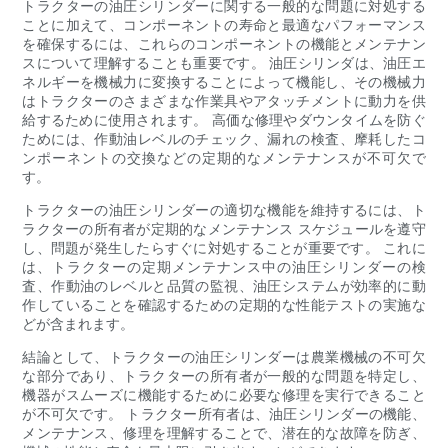
トラクターの油圧シリンダーに関する一般的な問題に対処する
ことに加えて、コンポーネントの寿命と最適なパフォーマンス
を確保するには、これらのコンポーネントの機能とメンテナン
スについて理解することも重要です。 油圧シリンダは、油圧エ
ネルギーを機械力に変換することによって機能し、その機械力
はトラクターのさまざまな作業具やアタッチメントに動力を供
給するために使用されます。 高価な修理やダウンタイムを防ぐ
ためには、作動油レベルのチェック、漏れの検査、摩耗したコ
ンポーネントの交換などの定期的なメンテナンスが不可欠で
す。
トラクターの油圧シリンダーの適切な機能を維持するには、ト
ラクターの所有者が定期的なメンテナンス スケジュールを遵守
し、問題が発生したらすぐに対処することが重要です。 これに
は、トラクターの定期メンテナンス中の油圧シリンダーの検
査、作動油のレベルと品質の監視、油圧システムが効率的に動
作していることを確認するための定期的な性能テストの実施な
どが含まれます。
結論として、トラクターの油圧シリンダーは農業機械の不可欠
な部分であり、トラクターの所有者が一般的な問題を特定し、
機器がスムーズに機能するために必要な修理を実行できること
が不可欠です。 トラクター所有者は、油圧シリンダーの機能、
メンテナンス、修理を理解することで、潜在的な故障を防ぎ、