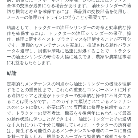
全体の交換が必要になる場合があります。 油圧シリンダーの適
切な機能と寿命を確保するには、高品質の交換部品を使用し、
メーカーの修理ガイドラインに従うことが重要です。
結論として、トラクターの油圧シリンダーの寿命と効率的な操
作を確保するには、トラクターの油圧シリンダーの保守、操
作、修理に関するベスト プラクティスを理解することが不可欠
です。 定期的なメンテナンスを実施し、推奨される動作パラメ
ータを遵守し、損傷や摩耗に迅速に対処することで、トラクタ
ーの油圧シリンダの寿命を大幅に延長でき、農家や農業従事者
に利益をもたらします。
結論
定期的なメンテナンスの利点から油圧シリンダーの機能を理解
することの重要性まで、これらの重要なコンポーネントに対す
る適切なケアと注意がトラクターの効率的な操作に不可欠であ
ることは明らかです。 このガイドで概説されているメンテナン
スのヒントに従い、必要に応じて専門家に修理を依頼すること
で、トラクターの所有者は、機器を今後何年にもわたって最高
の動作状態に保つことができます。 油圧シリンダーとその適切
な手入れについて十分に理解していれば、トラクターの所有者
は、発生する可能性のあるメンテナンスや修理のニーズに自信
を持って取り組み、機器をスムーズかつ効果的に稼働させるこ