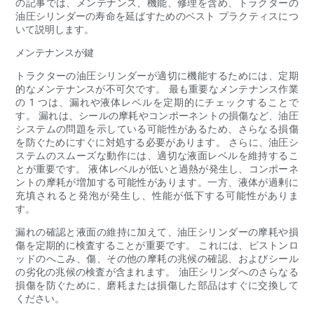
の記事では、メンテナンス、機能、修理を含め、トラクターの
油圧シリンダーの寿命を延ばすためのベスト プラクティスにつ
いて説明します。
メンテナンスが鍵
トラクターの油圧シリンダーが適切に機能するためには、定期
的なメンテナンスが不可欠です。 最も重要なメンテナンス作業
の 1 つは、漏れや液体レベルを定期的にチェックすることで
す。 漏れは、シールの摩耗やコンポーネントの損傷など、油圧
システムの問題を示している可能性があるため、さらなる損傷
を防ぐためにすぐに対処する必要があります。 さらに、油圧シ
ステムのスムーズな動作には、適切な液面レベルを維持するこ
とが重要です。 液体レベルが低いと過熱が発生し、コンポーネ
ントの摩耗が増加する可能性があります。一方、液体が過剰に
充填されると発泡が発生し、性能が低下する可能性がありま
す。
漏れの確認と液面の維持に加えて、油圧シリンダーの摩耗や損
傷を定期的に検査することが重要です。 これには、ピストンロ
ッドのへこみ、傷、その他の摩耗の兆候の確認、およびシール
の劣化の兆候の検査が含まれます。 油圧シリンダへのさらなる
損傷を防ぐために、磨耗または損傷した部品はすぐに交換して
ください。