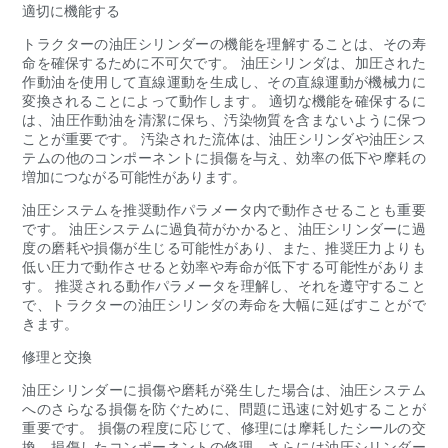
適切に機能する
トラクターの油圧シリンダーの機能を理解することは、その寿
命を確保するために不可欠です。 油圧シリンダは、加圧された
作動油を使用して直線運動を生成し、その直線運動が機械力に
変換されることによって動作します。 適切な機能を確保するに
は、油圧作動油を清潔に保ち、汚染物質を含まないように保つ
ことが重要です。 汚染された流体は、油圧シリンダや油圧シス
テムの他のコンポーネントに損傷を与え、効率の低下や摩耗の
増加につながる可能性があります。
油圧システムを推奨動作パラメータ内で動作させることも重要
です。 油圧システムに過負荷がかかると、油圧シリンダーに過
度の磨耗や損傷が生じる可能性があり、また、推奨圧力よりも
低い圧力で動作させると効率や寿命が低下する可能性がありま
す。 推奨される動作パラメータを理解し、それを遵守すること
で、トラクターの油圧シリンダの寿命を大幅に延ばすことがで
きます。
修理と交換
油圧シリンダーに損傷や磨耗が発生した場合は、油圧システム
へのさらなる損傷を防ぐために、問題に迅速に対処することが
重要です。 損傷の程度に応じて、修理には摩耗したシールの交
換、損傷したコンポーネントの修理、さらには油圧シリンダー