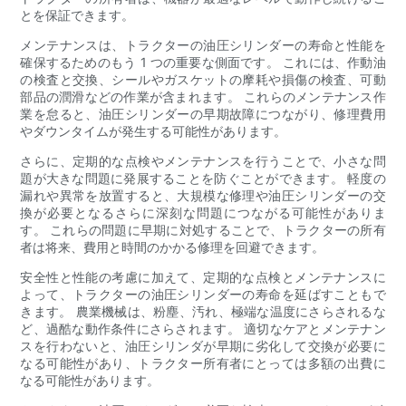
とを保証できます。
メンテナンスは、トラクターの油圧シリンダーの寿命と性能を
確保するためのもう 1 つの重要な側面です。 これには、作動油
の検査と交換、シールやガスケットの摩耗や損傷の検査、可動
部品の潤滑などの作業が含まれます。 これらのメンテナンス作
業を怠ると、油圧シリンダーの早期故障につながり、修理費用
やダウンタイムが発生する可能性があります。
さらに、定期的な点検やメンテナンスを行うことで、小さな問
題が大きな問題に発展することを防ぐことができます。 軽度の
漏れや異常を放置すると、大規模な修理や油圧シリンダーの交
換が必要となるさらに深刻な問題につながる可能性がありま
す。 これらの問題に早期に対処することで、トラクターの所有
者は将来、費用と時間のかかる修理を回避できます。
安全性と性能の考慮に加えて、定期的な点検とメンテナンスに
よって、トラクターの油圧シリンダーの寿命を延ばすこともで
きます。 農業機械は、粉塵、汚れ、極端な温度にさらされるな
ど、過酷な動作条件にさらされます。 適切なケアとメンテナン
スを行わないと、油圧シリンダが早期に劣化して交換が必要に
なる可能性があり、トラクター所有者にとっては多額の出費に
なる可能性があります。