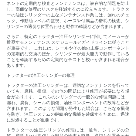
ネントの定期的な検査とメンテナンスは、潜在的な問題を防止
し、高価な修理のリスクを軽減するのに役立ちます。 トラクタ
ーの油圧シリンダーの主なメンテナンス作業には、漏れのチェ
ック、作動油レベルの監視、ホースや付属品の磨耗の検査、シ
リンダーの適切な位置合わせと動作の確認などが含まれます。
さらに、特定のトラクター油圧シリンダーに関してメーカーが
推奨するメンテナンス スケジュールとガイドラインに従うこと
が重要です。 これには、シールやその他の主要コンポーネント
の定期的な交換のほか、シリンダーが最大能力で動作している
ことを確認するための定期的なテストと校正が含まれる場合が
あります。
トラクターの油圧シリンダーの修理
トラクターの油圧シリンダーは、適切なメンテナンスを行って
いても、磨耗、損傷、その他の問題により修理が必要になる場
合があります。 これらのシリンダーの一般的な修理問題には、
漏れ、腐食、シールの損傷、油圧コンポーネントの故障などが
含まれます。 このような問題が発生した場合は、さらなる損傷
を防ぎ、油圧システムの継続的な機能を確保するために、迅速
に対処することが重要です。
トラクターの油圧シリンダの修理には、通常、シリンダの分
解、摩耗または損傷した部品の検査と交換、適切な位置合わせ