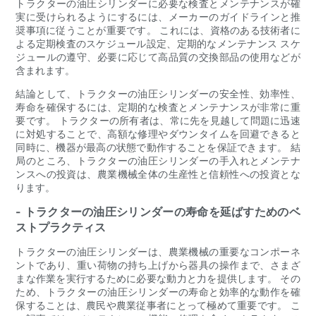
トラクターの油圧シリンダーに必要な検査とメンテナンスが確
実に受けられるようにするには、メーカーのガイドラインと推
奨事項に従うことが重要です。 これには、資格のある技術者に
よる定期検査のスケジュール設定、定期的なメンテナンス スケ
ジュールの遵守、必要に応じて高品質の交換部品の使用などが
含まれます。
結論として、トラクターの油圧シリンダーの安全性、効率性、
寿命を確保するには、定期的な検査とメンテナンスが非常に重
要です。 トラクターの所有者は、常に先を見越して問題に迅速
に対処することで、高額な修理やダウンタイムを回避できると
同時に、機器が最高の状態で動作することを保証できます。 結
局のところ、トラクターの油圧シリンダーの手入れとメンテナ
ンスへの投資は、農業機械全体の生産性と信頼性への投資とな
ります。
- トラクターの油圧シリンダーの寿命を延ばすためのベ
ストプラクティス
トラクターの油圧シリンダーは、農業機械の重要なコンポーネ
ントであり、重い荷物の持ち上げから器具の操作まで、さまざ
まな作業を実行するために必要な動力と力を提供します。 その
ため、トラクターの油圧シリンダーの寿命と効率的な動作を確
保することは、農民や農業従事者にとって極めて重要です。 こ