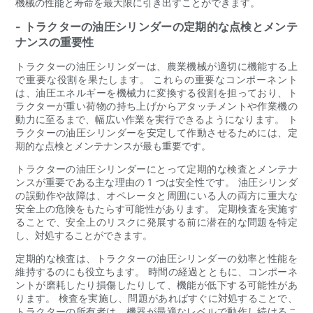
機械の性能と寿命を最大限に引き出すことができます。
- トラクターの油圧シリンダーの定期的な点検とメンテ
ナンスの重要性
トラクターの油圧シリンダーは、農業機械が適切に機能する上
で重要な役割を果たします。 これらの重要なコンポーネント
は、油圧エネルギーを機械力に変換する役割を担っており、ト
ラクターが重い荷物の持ち上げからアタッチメントや作業機の
動力に至るまで、幅広い作業を実行できるようになります。 ト
ラクターの油圧シリンダーを安定して作動させるためには、定
期的な点検とメンテナンスが最も重要です。
トラクターの油圧シリンダーにとって定期的な検査とメンテナ
ンスが重要である主な理由の 1 つは安全性です。 油圧シリンダ
の誤動作や故障は、オペレータと周囲にいる人の両方に重大な
安全上の危険をもたらす可能性があります。 定期検査を実施す
ることで、安全上のリスクに発展する前に潜在的な問題を特定
し、対処することができます。
定期的な検査は、トラクターの油圧シリンダーの効率と性能を
維持するのにも役立ちます。 時間の経過とともに、コンポーネ
ントが磨耗したり損傷したりして、機能が低下する可能性があ
ります。 検査を実施し、問題があればすぐに対処することで、
トラクターの所有者は、機器が最適なレベルで動作し続けるこ