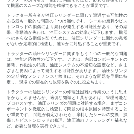
て機器のスムーズな機能を確保できることが重要です。
トラクター所有者が油圧シリンダーに関して遭遇する可能性の
ある最も一般的な問題の 1 つは漏れです。 シールの磨耗やピス
トンロッドの損傷により漏れが発生する可能性があり、その結
果、作動油が失われ、油圧システムの効率が低下します。 機器
へのさらなる損傷を防ぐために、油圧シリンダーに漏れの兆候
がないか定期的に検査し、速やかに対処することが重要です。
トラクターの油圧シリンダーに関するもう 1 つの一般的な問題
は、性能と応答性の低下です。 これは、内部コンポーネントの
磨耗、作動油の汚染、油圧システムの不適切な設定など、さま
ざまな要因によって発生する可能性があります。 油圧シリンダ
の定期的なメンテナンスと検査は、そのような問題を早期に特
定し、現場での潜在的な故障を防ぐのに役立ちます。
トラクターの油圧シリンダーの修理は困難な作業のように思え
るかもしれませんが、適切な知識と工具があれば、管理可能な
プロセスです。 油圧シリンダの問題に対処する場合、まずコン
ポーネントを徹底的に検査して問題の根本原因を特定すること
が重要です。 問題が特定されたら、摩耗したシールの交換、損
傷したピストンロッドの修理、油圧油のフラッシングと補充な
ど、必要な修理を実行できます。