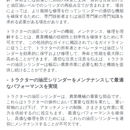
と油圧油レベルでのシリンダの再組み立てが含まれます。 場合
によっては、より複雑な修理を行ってシリンダーの適切な機能
を確保するために、専門技術者または油圧専門家の専門知識を
求める必要がある場合があります。
トラクターの油圧シリンダーの機能、メンテナンス、修理を理
解することは、農業機械の信頼性と効率性を確保するために不
可欠です。 この包括的なガイドに概説されているガイドライン
に従うことで、トラクターの所有者とオペレーターは油圧シリ
ンダーを効果的に保守および修理して、寿命と性能を最大限に
高めることができます。 適切な注意と注意を払えば、トラクタ
ーの油圧シリンダーは幅広い農業作業に必要な動力と機能を提
供し続けることができます。
- トラクターの油圧シリンダーをメンテナンスして最適
なパフォーマンスを実現
トラクターの油圧シリンダーは、農業機械の重要な部品です。
これらはトラクターの操作において重要な役割を果たし、重い
荷物の上げ下げ、アタッチメントの制御、さまざまな作業に電
力を供給するのに役立ちます。 最適なパフォーマンスを確保
し、高価な修理を防ぐためには、これらの油圧シリンダーを適
切にメンテナンスすることが不可欠です。