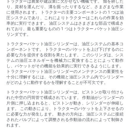
トラクターは農業や建設業に欠かせない機械です。 畑を耕した
り、資材を運んだり、溝を掘ったりするなど、さまざまな作業
に使用されます。 トラクターの主要コンポーネントの 1 つは油
圧システムであり、これによりトラクターはこれらの作業を効
率的に実行できます。 油圧システムはさまざまな部品で構成さ
れており、最も重要なものの 1 つはトラクター バケット油圧シ
リンダです。
トラクターバケット油圧シリンダーは、油圧システムの基本コ
ンポーネントです。 トラクターのバケットを上げ下げするのに
必要な力を提供する役割を果たします。 このシリンダは、シス
テムの油圧エネルギーを機械力に変換することによって動作
し、バケットがその機能を効果的に実行できるようにします。
トラクターバケット油圧シリンダーのメンテナンスの重要性を
十分に理解するには、その機能と油圧システム内でシリンダー
がどのように動作するかを理解することが不可欠です。
トラクターバケット油圧シリンダーは、ピストンが取り付けら
れた中空の円筒管で構成されています。 作動油がシリンダーの
片側に押し込まれると、ピストンが動き、シリンダーが伸縮し
ます。 この動きにより、トラクターのバケットを上下させるの
に必要な力が発生します。 動きの方向は、油圧システムに接続
されたバルブによって調整される作動油の流れによって制御さ
れます。