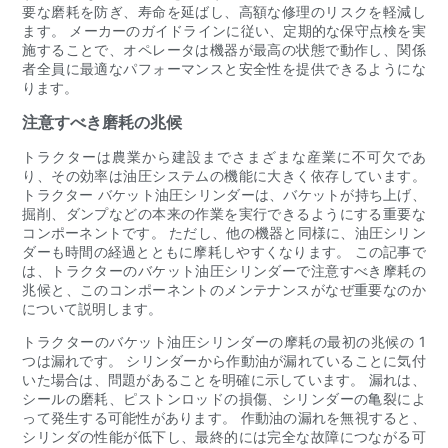
要な磨耗を防ぎ、寿命を延ばし、高額な修理のリスクを軽減し
ます。 メーカーのガイドラインに従い、定期的な保守点検を実
施することで、オペレータは機器が最高の状態で動作し、関係
者全員に最適なパフォーマンスと安全性を提供できるようにな
ります。
注意すべき磨耗の兆候
トラクターは農業から建設までさまざまな産業に不可欠であ
り、その効率は油圧システムの機能に大きく依存しています。
トラクター バケット油圧シリンダーは、バケットが持ち上げ、
掘削、ダンプなどの本来の作業を実行できるようにする重要な
コンポーネントです。 ただし、他の機器と同様に、油圧シリン
ダーも時間の経過とともに摩耗しやすくなります。 この記事で
は、トラクターのバケット油圧シリンダーで注意すべき摩耗の
兆候と、このコンポーネントのメンテナンスがなぜ重要なのか
について説明します。
トラクターのバケット油圧シリンダーの摩耗の最初の兆候の 1
つは漏れです。 シリンダーから作動油が漏れていることに気付
いた場合は、問題があることを明確に示しています。 漏れは、
シールの磨耗、ピストンロッドの損傷、シリンダーの亀裂によ
って発生する可能性があります。 作動油の漏れを無視すると、
シリンダの性能が低下し、最終的には完全な故障につながる可