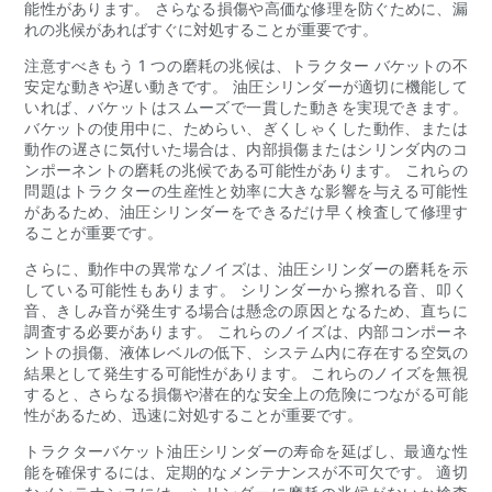
能性があります。 さらなる損傷や高価な修理を防ぐために、漏
れの兆候があればすぐに対処することが重要です。
注意すべきもう 1 つの磨耗の兆候は、トラクター バケットの不
安定な動きや遅い動きです。 油圧シリンダーが適切に機能して
いれば、バケットはスムーズで一貫した動きを実現できます。
バケットの使用中に、ためらい、ぎくしゃくした動作、または
動作の遅さに気付いた場合は、内部損傷またはシリンダ内のコ
ンポーネントの磨耗の兆候である可能性があります。 これらの
問題はトラクターの生産性と効率に大きな影響を与える可能性
があるため、油圧シリンダーをできるだけ早く検査して修理す
ることが重要です。
さらに、動作中の異常なノイズは、油圧シリンダーの磨耗を示
している可能性もあります。 シリンダーから擦れる音、叩く
音、きしみ音が発生する場合は懸念の原因となるため、直ちに
調査する必要があります。 これらのノイズは、内部コンポーネ
ントの損傷、液体レベルの低下、システム内に存在する空気の
結果として発生する可能性があります。 これらのノイズを無視
すると、さらなる損傷や潜在的な安全上の危険につながる可能
性があるため、迅速に対処することが重要です。
トラクターバケット油圧シリンダーの寿命を延ばし、最適な性
能を確保するには、定期的なメンテナンスが不可欠です。 適切