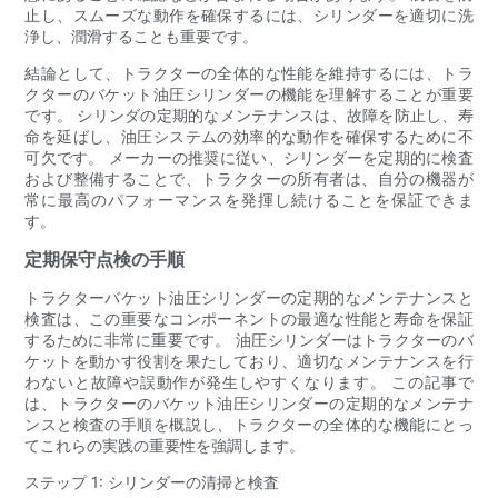
止し、スムーズな動作を確保するには、シリンダーを適切に洗
浄し、潤滑することも重要です。
結論として、トラクターの全体的な性能を維持するには、トラ
クターのバケット油圧シリンダーの機能を理解することが重要
です。 シリンダの定期的なメンテナンスは、故障を防止し、寿
命を延ばし、油圧システムの効率的な動作を確保するために不
可欠です。 メーカーの推奨に従い、シリンダーを定期的に検査
および整備することで、トラクターの所有者は、自分の機器が
常に最高のパフォーマンスを発揮し続けることを保証できま
す。
定期保守点検の手順
トラクターバケット油圧シリンダーの定期的なメンテナンスと
検査は、この重要なコンポーネントの最適な性能と寿命を保証
するために非常に重要です。 油圧シリンダーはトラクターのバ
ケットを動かす役割を果たしており、適切なメンテナンスを行
わないと故障や誤動作が発生しやすくなります。 この記事で
は、トラクターのバケット油圧シリンダーの定期的なメンテナ
ンスと検査の手順を概説し、トラクターの全体的な機能にとっ
てこれらの実践の重要性を強調します。
ステップ 1: シリンダーの清掃と検査