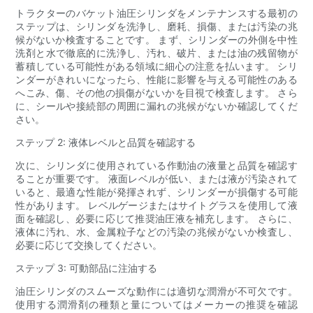
トラクターのバケット油圧シリンダをメンテナンスする最初の
ステップは、シリンダを洗浄し、磨耗、損傷、または汚染の兆
候がないか検査することです。 まず、シリンダーの外側を中性
洗剤と水で徹底的に洗浄し、汚れ、破片、または油の残留物が
蓄積している可能性がある領域に細心の注意を払います。 シリ
ンダーがきれいになったら、性能に影響を与える可能性のある
へこみ、傷、その他の損傷がないかを目視で検査します。 さら
に、シールや接続部の周囲に漏れの兆候がないか確認してくだ
さい。
ステップ 2: 液体レベルと品質を確認する
次に、シリンダに使用されている作動油の液量と品質を確認す
ることが重要です。 液面レベルが低い、または液が汚染されて
いると、最適な性能が発揮されず、シリンダーが損傷する可能
性があります。 レベルゲージまたはサイトグラスを使用して液
面を確認し、必要に応じて推奨油圧液を補充します。 さらに、
液体に汚れ、水、金属粒子などの汚染の兆候がないか検査し、
必要に応じて交換してください。
ステップ 3: 可動部品に注油する
油圧シリンダのスムーズな動作には適切な潤滑が不可欠です。
使用する潤滑剤の種類と量についてはメーカーの推奨を確認