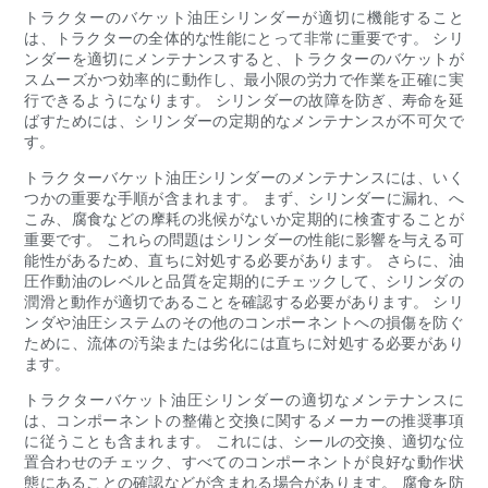
トラクターのバケット油圧シリンダーが適切に機能すること
は、トラクターの全体的な性能にとって非常に重要です。 シリ
ンダーを適切にメンテナンスすると、トラクターのバケットが
スムーズかつ効率的に動作し、最小限の労力で作業を正確に実
行できるようになります。 シリンダーの故障を防ぎ、寿命を延
ばすためには、シリンダーの定期的なメンテナンスが不可欠で
す。
トラクターバケット油圧シリンダーのメンテナンスには、いく
つかの重要な手順が含まれます。 まず、シリンダーに漏れ、へ
こみ、腐食などの摩耗の兆候がないか定期的に検査することが
重要です。 これらの問題はシリンダーの性能に影響を与える可
能性があるため、直ちに対処する必要があります。 さらに、油
圧作動油のレベルと品質を定期的にチェックして、シリンダの
潤滑と動作が適切であることを確認する必要があります。 シリ
ンダや油圧システムのその他のコンポーネントへの損傷を防ぐ
ために、流体の汚染または劣化には直ちに対処する必要があり
ます。
トラクターバケット油圧シリンダーの適切なメンテナンスに
は、コンポーネントの整備と交換に関するメーカーの推奨事項
に従うことも含まれます。 これには、シールの交換、適切な位
置合わせのチェック、すべてのコンポーネントが良好な動作状
態にあることの確認などが含まれる場合があります。 腐食を防