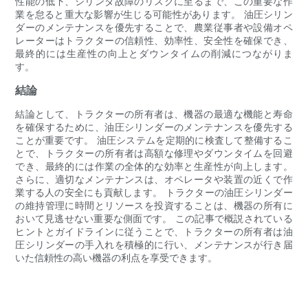
性能の低下、シリンダ故障のリスクに至るまで、この重要な作
業を怠ると重大な影響が生じる可能性があります。 油圧シリン
ダーのメンテナンスを優先することで、農業従事者や設備オペ
レーターはトラクターの信頼性、効率性、安全性を確保でき、
最終的には生産性の向上とダウンタイムの削減につながりま
す。
結論
結論として、トラクターの所有者は、機器の最適な機能と寿命
を確保するために、油圧シリンダーのメンテナンスを優先する
ことが重要です。 油圧システムを定期的に検査して整備するこ
とで、トラクターの所有者は高額な修理やダウンタイムを回避
でき、最終的には作業の全体的な効率と生産性が向上します。
さらに、適切なメンテナンスは、オペレータや装置の近くで作
業する人の安全にも貢献します。 トラクターの油圧シリンダー
の維持管理に時間とリソースを投資することは、機器の所有に
おいて見逃せない重要な側面です。 この記事で概説されている
ヒントとガイドラインに従うことで、トラクターの所有者は油
圧シリンダーの手入れを積極的に行い、メンテナンスが行き届
いた信頼性の高い機器の利点を享受できます。