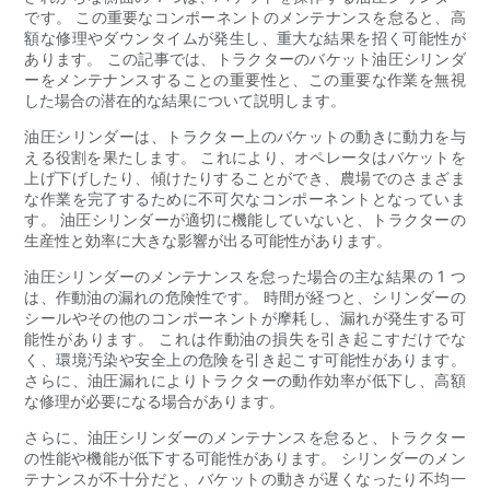
です。 この重要なコンポーネントのメンテナンスを怠ると、高
額な修理やダウンタイムが発生し、重大な結果を招く可能性が
あります。 この記事では、トラクターのバケット油圧シリンダ
ーをメンテナンスすることの重要性と、この重要な作業を無視
した場合の潜在的な結果について説明します。
油圧シリンダーは、トラクター上のバケットの動きに動力を与
える役割を果たします。 これにより、オペレータはバケットを
上げ下げしたり、傾けたりすることができ、農場でのさまざま
な作業を完了するために不可欠なコンポーネントとなっていま
す。 油圧シリンダーが適切に機能していないと、トラクターの
生産性と効率に大きな影響が出る可能性があります。
油圧シリンダーのメンテナンスを怠った場合の主な結果の 1 つ
は、作動油の漏れの危険性です。 時間が経つと、シリンダーの
シールやその他のコンポーネントが摩耗し、漏れが発生する可
能性があります。 これは作動油の損失を引き起こすだけでな
く、環境汚染や安全上の危険を引き起こす可能性があります。
さらに、油圧漏れによりトラクターの動作効率が低下し、高額
な修理が必要になる場合があります。
さらに、油圧シリンダーのメンテナンスを怠ると、トラクター
の性能や機能が低下する可能性があります。 シリンダーのメン
テナンスが不十分だと、バケットの動きが遅くなったり不均一