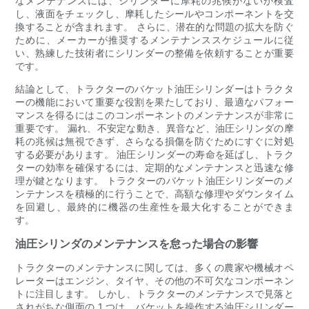
なメンテナンスには、シリンダーに摩耗の兆候がないか検査
し、液面をチェックし、摩耗したシールやコンポーネントを交
換することが含まれます。 さらに、潜在的な問題の拡大を防ぐ
ために、メーカーが推奨するメンテナンススケジュールに従
い、熟練した技術者にシリンダーの整備を依頼することが重要
です。
結論として、トラクターのバケット油圧シリンダーはトラクタ
ーの機能において重要な役割を果たしており、最適なパフォー
マンスを得るにはこのコンポーネントのメンテナンスが非常に
重要です。 漏れ、不安定な動き、異音など、油圧シリンダの摩
耗の兆候は無視できず、さらなる損傷を防ぐためにすぐに対処
する必要があります。 油圧シリンダーの寿命を延ばし、トラク
ターの効率を確保するには、定期的なメンテナンスと迅速な修
理が鍵となります。 トラクターのバケット油圧シリンダーのメ
ンテナンスを積極的に行うことで、高額な修理やダウンタイム
を回避し、最終的に機器の生産性を最大化することができま
す。
油圧シリンダのメンテナンスを怠った場合の影響
トラクターのメンテナンスに関しては、多くの農家や機械オペ
レーターはエンジン、タイヤ、その他の不可欠なコンポーネン
トに注目します。 しかし、トラクターのメンテナンスで見落と
されがちな側面の 1 つは、バケットを操作する油圧シリンダー