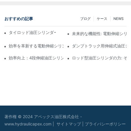
おすすめの記事
ブログ
ケース
NEWS
タイロッド油圧シリンダーの機能と重要性を理解する
未来的な機能性: 電動伸縮シリ
効率を革新する電動伸縮シリンダ
ダンプトラック用伸縮式油圧シ
効率向上：4段伸縮油圧シリンダーのメリット
ロッド型油圧シリンダの力: そ
著作権 © 2024 アペックス油圧株式会社 -
www.hydraulicapex.com |
サイトマップ
|
プライバシーポリシー