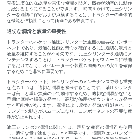
有者は潜在的な故障や高価な修理を防ぎ、機器が効率的に動作
し続けるようにすることができます。 時間をかけて油圧シリン
ダーを適切に保守および点検することは、トラクターの全体的
な機能と信頼性にとって価値のある投資です。
適切な潤滑と液量の重要性
トラクターのバケット油圧シリンダーは重機の重要なコンポー
ネントであり、最適な性能と寿命を確保するには適切な潤滑と
液量を維持することが不可欠です。 油圧シリンダーを適切にメ
ンテナンスすることは、トラクターバケットがスムーズに機能
するだけでなく、オペレーターや装置の周囲の人の安全を確保
するためにも非常に重要です。
トラクターバケット油圧シリンダーのメンテナンスで最も重要
な点の 1 つは、適切な潤滑を確保することです。 油圧シリンダ
ーは高圧と重い負荷の下で動作するため、適切な潤滑がないと
早期に摩耗や損傷が発生し、高額な修理やダウンタイムが発生
する可能性があります。 潤滑により摩擦と発熱が軽減され、シ
リンダーの動きがスムーズになり、コンポーネントの不要な摩
耗が防止されます。
油圧シリンダの潤滑に関しては、適切な種類の潤滑剤を使用
し、適切な量で塗布することが重要です。 潤滑剤はシリンダー
で使用される材料と適合する必要があり、適切な保護と潤滑を