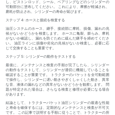
し、ピストンロッド、シール、ベアリングなどのシリンダーの
可動部分に塗布してください。 これにより、摩擦が軽減され、
磨耗が防止され、シリンダーの寿命が延びます。
ステップ 4: ホースと接続を検査する
油圧システムのホース、継手、接続部に摩耗、損傷、漏れの兆
候がないかどうかを検査します。 ホースに亀裂、膨らみ、摩耗
がないか確認し、漏れを防ぐために緩んだ継手を締めてくださ
い。 油圧ラインに損傷や劣化の兆候がないか検査し、必要に応
じて交換することも重要です。
ステップ 5: シリンダーの動作をテストする
最後に、メンテナンスと検査の手順が完了したら、シリンダー
の動作をテストして、シリンダーが適切に機能していることを
確認することが重要です。 トラクターのバケットを全可動範囲
で操作し、シリンダーに遅い動きやぎくしゃくした動き、異常
な音、液体の漏れなどの異常がないかどうかを観察します。 問
題が特定された場合は、さらなる検査と修理が必要になる場合
があります。
結論として、トラクターバケット油圧シリンダーの最適な性能
と寿命を確保するには、定期的なメンテナンスと検査が不可欠
です。 この記事で説明する手順に従うことで、トラクターの所