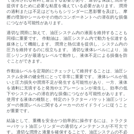
提供するために必要な粘度を備えている必要があります。 潤滑
の過剰または不足はどちらもシリンダーに悪影響を及ぼし、摩
擦の増加やシールやその他のコンポーネントへの潜在的な損傷
につながる可能性があります。
適切な潤滑に加えて、油圧システム内の液面を維持することも
同様に重要です。 作動油は、油圧システム内で動力を伝達する
媒体として機能します。 潤滑と熱伝達を提供し、システム内の
圧力を維持するのに役立ちます。 適切な液体レベルにより、油
圧シリンダが最適なレベルで動作し、液体不足による損傷を防
ぐことができます。
作動油レベルを定期的にチェックして維持することは、油圧シ
ステム全体の健全性にとって非常に重要です。 液体レベルが低
いと圧力損失や潤滑不足が発生する可能性があり、一方、液体
を過剰に充填すると発泡やエアレーションが発生し、効率の低
下やシステムへの潜在的な損傷につながる可能性があります。
使用する液体の種類と、特定のトラクター バケット油圧シリン
ダーの推奨レベルに関するメーカーのガイドラインに従うこと
が重要です。
結論として、重機を安全かつ効率的に操作するには、トラクタ
ーバケット油圧シリンダーの適切なメンテナンスが不可欠で
す。 適切な潤滑と液量を確保することで、油圧システムの不必