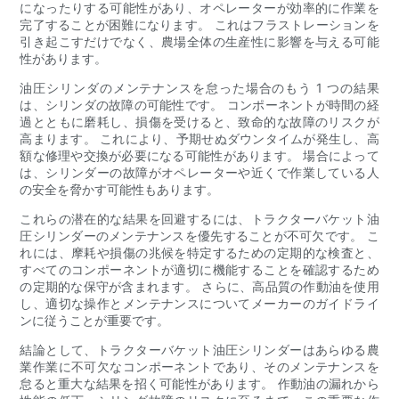
になったりする可能性があり、オペレーターが効率的に作業を
完了することが困難になります。 これはフラストレーションを
引き起こすだけでなく、農場全体の生産性に影響を与える可能
性があります。
油圧シリンダのメンテナンスを怠った場合のもう 1 つの結果
は、シリンダの故障の可能性です。 コンポーネントが時間の経
過とともに磨耗し、損傷を受けると、致命的な故障のリスクが
高まります。 これにより、予期せぬダウンタイムが発生し、高
額な修理や交換が必要になる可能性があります。 場合によって
は、シリンダーの故障がオペレーターや近くで作業している人
の安全を脅かす可能性もあります。
これらの潜在的な結果を回避するには、トラクターバケット油
圧シリンダーのメンテナンスを優先することが不可欠です。 こ
れには、摩耗や損傷の兆候を特定するための定期的な検査と、
すべてのコンポーネントが適切に機能することを確認するため
の定期的な保守が含まれます。 さらに、高品質の作動油を使用
し、適切な操作とメンテナンスについてメーカーのガイドライ
ンに従うことが重要です。
結論として、トラクターバケット油圧シリンダーはあらゆる農
業作業に不可欠なコンポーネントであり、そのメンテナンスを
怠ると重大な結果を招く可能性があります。 作動油の漏れから