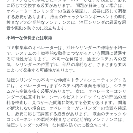
に応じて交換する必要があります。 問題が解決しない場合は、
オペレーターはシリンダーの位置を確認し、必要に応じて調整
する必要があります。 液面のチェックやコンポーネントの摩耗
検査などの定期的なメンテナンスは、油圧シリンダの異常な騒
音や振動を防ぐのに役立ちます。
不均一な伸長または収縮
ゴミ収集車のオペレーターは、油圧シリンダーの伸縮が不均一
で、システムの非効率的な動作につながるという問題に遭遇す
る可能性があります。 不均一な伸縮は、油圧システム内の空
気、シリンダーの位置ずれ、部品の摩耗など、さまざまな要因
によって発生する可能性があります。
油圧シリンダーの不均一な伸縮をトラブルシューティングする
には、オペレーターはまずシステム内の液面を確認し、システ
ムから空気を抜く必要があります。 次に、オペレーターはシリ
ンダーの位置ずれや、シールやピストンロッドなどの部品の磨
耗を検査し、見つかった問題に対処する必要があります。 問題
が解決しない場合は、オペレーターがシリンダーの位置を確認
し、必要に応じて調整する必要があります。 液面のチェックや
コンポーネントの磨耗の検査などの定期的なメンテナンスは、
油圧シリンダーの不均一な伸縮を防ぐのに役立ちます。