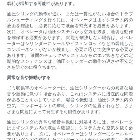
磨耗が増加する可能性があります。
油圧シリンダの動作が遅い、または一貫性がない場合のトラブ
ルシューティングを行うには、オペレータはまずシステム内の
液面を確認し、必要に応じて液面を補充する必要があります。
次に、オペレータは油圧システムから空気を抜き、適切な動作
を確保する必要があります。 問題が解決しない場合は、オペレ
ーターはシリンダーにシールやピストンロッドなどの磨耗した
コンポーネントがないか検査し、必要に応じて交換する必要が
あります。 液面のチェックやシステムからのエア抜きなどの定
期的なメンテナンスは、油圧シリンダーの動作の遅さや不安定
さを防ぐのに役立ちます。
異常な音や振動がする
ゴミ収集車のオペレーターは、油圧シリンダーからの異常な騒
音や振動に気づく場合もあり、これはシステムに潜在的な問題
があることを示しています。 騒音や振動は、油圧システム内の
空気、コンポーネントの摩耗、シリンダの位置ずれなど、さま
ざまな問題によって発生する可能性があります。
油圧シリンダの異常な騒音や振動に対処するには、オペレータ
はまずシステム内の液面を確認し、システムから空気を抜く必
要があります。 次に、オペレーターはシリンダーにシールやベ
アリングなどの摩耗したコンポーネントがないか検査し、必要