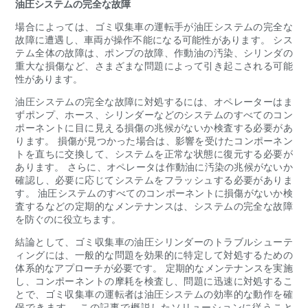
油圧システムの完全な故障
場合によっては、ゴミ収集車の運転手が油圧システムの完全な
故障に遭遇し、車両が操作不能になる可能性があります。 シス
テム全体の故障は、ポンプの故障、作動油の汚染、シリンダの
重大な損傷など、さまざまな問題によって引き起こされる可能
性があります。
油圧システムの完全な故障に対処するには、オペレーターはま
ずポンプ、ホース、シリンダーなどのシステムのすべてのコン
ポーネントに目に見える損傷の兆候がないか検査する必要があ
ります。 損傷が見つかった場合は、影響を受けたコンポーネン
トを直ちに交換して、システムを正常な状態に復元する必要が
あります。 さらに、オペレータは作動油に汚染の兆候がないか
確認し、必要に応じてシステムをフラッシュする必要がありま
す。 油圧システムのすべてのコンポーネントに損傷がないか検
査するなどの定期的なメンテナンスは、システムの完全な故障
を防ぐのに役立ちます。
結論として、ゴミ収集車の油圧シリンダーのトラブルシューテ
ィングには、一般的な問題を効果的に特定して対処するための
体系的なアプローチが必要です。 定期的なメンテナンスを実施
し、コンポーネントの摩耗を検査し、問題に迅速に対処するこ
とで、ゴミ収集車の運転者は油圧システムの効率的な動作を確
保できます。 この記事で概説したソリューションに従うこと