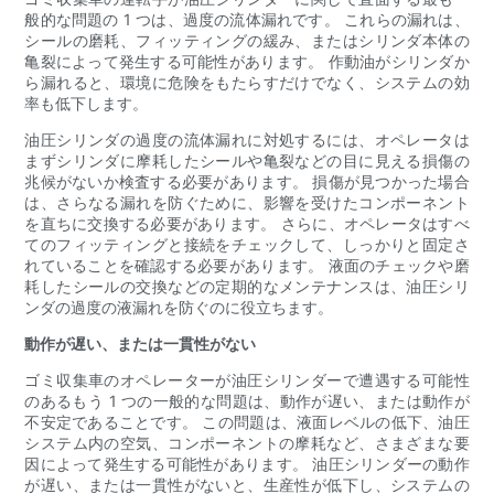
般的な問題の 1 つは、過度の流体漏れです。 これらの漏れは、
シールの磨耗、フィッティングの緩み、またはシリンダ本体の
亀裂によって発生する可能性があります。 作動油がシリンダか
ら漏れると、環境に危険をもたらすだけでなく、システムの効
率も低下します。
油圧シリンダの過度の流体漏れに対処するには、オペレータは
まずシリンダに摩耗したシールや亀裂などの目に見える損傷の
兆候がないか検査する必要があります。 損傷が見つかった場合
は、さらなる漏れを防ぐために、影響を受けたコンポーネント
を直ちに交換する必要があります。 さらに、オペレータはすべ
てのフィッティングと接続をチェックして、しっかりと固定さ
れていることを確認する必要があります。 液面のチェックや磨
耗したシールの交換などの定期的なメンテナンスは、油圧シリ
ンダの過度の液漏れを防ぐのに役立ちます。
動作が遅い、または一貫性がない
ゴミ収集車のオペレーターが油圧シリンダーで遭遇する可能性
のあるもう 1 つの一般的な問題は、動作が遅い、または動作が
不安定であることです。 この問題は、液面レベルの低下、油圧
システム内の空気、コンポーネントの摩耗など、さまざまな要
因によって発生する可能性があります。 油圧シリンダーの動作
が遅い、または一貫性がないと、生産性が低下し、システムの