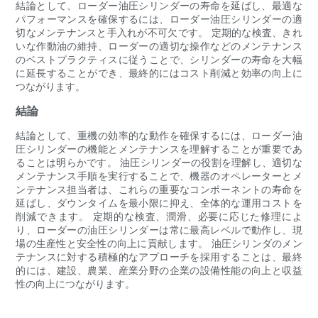
結論として、ローダー油圧シリンダーの寿命を延ばし、最適な
パフォーマンスを確保するには、ローダー油圧シリンダーの適
切なメンテナンスと手入れが不可欠です。 定期的な検査、きれ
いな作動油の維持、ローダーの適切な操作などのメンテナンス
のベストプラクティスに従うことで、シリンダーの寿命を大幅
に延長することができ、最終的にはコスト削減と効率の向上に
つながります。
結論
結論として、重機の効率的な動作を確保するには、ローダー油
圧シリンダーの機能とメンテナンスを理解することが重要であ
ることは明らかです。 油圧シリンダーの役割を理解し、適切な
メンテナンス手順を実行することで、機器のオペレーターとメ
ンテナンス担当者は、これらの重要なコンポーネントの寿命を
延ばし、ダウンタイムを最小限に抑え、全体的な運用コストを
削減できます。 定期的な検査、潤滑、必要に応じた修理によ
り、ローダーの油圧シリンダーは常に最高レベルで動作し、現
場の生産性と安全性の向上に貢献します。 油圧シリンダのメン
テナンスに対する積極的なアプローチを採用することは、最終
的には、建設、農業、産業分野の企業の設備性能の向上と収益
性の向上につながります。