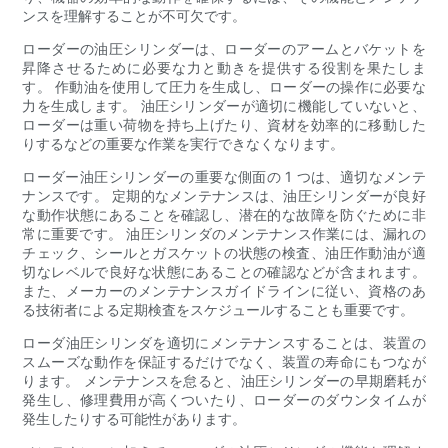
ンスを理解することが不可欠です。
ローダーの油圧シリンダーは、ローダーのアームとバケットを
昇降させるために必要な力と動きを提供する役割を果たしま
す。 作動油を使用して圧力を生成し、ローダーの操作に必要な
力を生成します。 油圧シリンダーが適切に機能していないと、
ローダーは重い荷物を持ち上げたり、資材を効率的に移動した
りするなどの重要な作業を実行できなくなります。
ローダー油圧シリンダーの重要な側面の 1 つは、適切なメンテ
ナンスです。 定期的なメンテナンスは、油圧シリンダーが良好
な動作状態にあることを確認し、潜在的な故障を防ぐために非
常に重要です。 油圧シリンダのメンテナンス作業には、漏れの
チェック、シールとガスケットの状態の検査、油圧作動油が適
切なレベルで良好な状態にあることの確認などが含まれます。
また、メーカーのメンテナンスガイドラインに従い、資格のあ
る技術者による定期検査をスケジュールすることも重要です。
ローダ油圧シリンダを適切にメンテナンスすることは、装置の
スムーズな動作を保証するだけでなく、装置の寿命にもつなが
ります。 メンテナンスを怠ると、油圧シリンダーの早期磨耗が
発生し、修理費用が高くついたり、ローダーのダウンタイムが
発生したりする可能性があります。