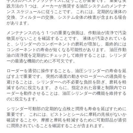
手入れのベストプラクティスに従うことが重要です。 重要な実
践方法の 1 つは、メーカーが推奨する油圧システムのメンテナ
ンス スケジュールに従うことです。 これには、定期的な液体の
交換、フィルターの交換、システム全体の検査が含まれる場合
があります。
メンテナンスのもう 1 つの重要な側面は、作動油が清浄で汚染
物質がないことを確認することです。 液体が汚染されている
と、シリンダーのコンポーネントの磨耗が増加し、最終的には
コンポーネントの寿命が短くなる可能性があります。 油圧作動
油の清浄度を定期的にチェックして維持することは、シリンダ
ーの最適な機能のために不可欠です。
ローダーを適切に操作することも、油圧シリンダーの寿命を延
ばす上で重要です。 突然の過度の動きやローダーへの過負荷を
避けることは、シリンダーへの不必要な負担を防ぎ、磨耗を軽
減するのに役立ちます。 さらに、指定された容量と制限内でロ
ーダーを動作させることは、油圧シリンダーの機能を維持する
のに役立ちます。
シリンダー可動部の定期的な点検と潤滑も寿命を延ばすために
重要です。 これには、ピストンとシールに摩耗の兆候がないか
確認することや、摩擦と摩耗を軽減するために可動部品が適切
に潤滑されていることを確認することが含まれます。