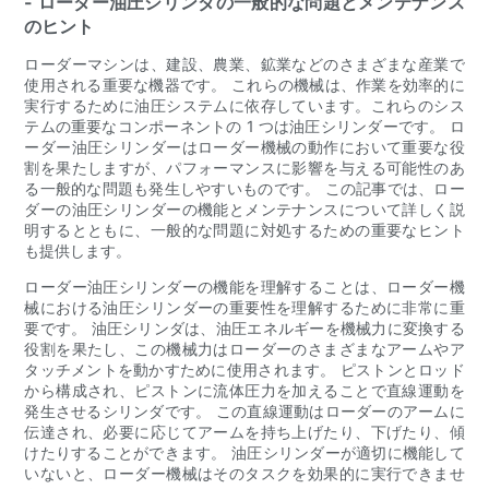
- ローダー油圧シリンダの一般的な問題とメンテナンス
のヒント
ローダーマシンは、建設、農業、鉱業などのさまざまな産業で
使用される重要な機器です。 これらの機械は、作業を効率的に
実行するために油圧システムに依存しています。これらのシス
テムの重要なコンポーネントの 1 つは油圧シリンダーです。 ロ
ーダー油圧シリンダーはローダー機械の動作において重要な役
割を果たしますが、パフォーマンスに影響を与える可能性のあ
る一般的な問題も発生しやすいものです。 この記事では、ロー
ダーの油圧シリンダーの機能とメンテナンスについて詳しく説
明するとともに、一般的な問題に対処するための重要なヒント
も提供します。
ローダー油圧シリンダーの機能を理解することは、ローダー機
械における油圧シリンダーの重要性を理解するために非常に重
要です。 油圧シリンダは、油圧エネルギーを機械力に変換する
役割を果たし、この機械力はローダーのさまざまなアームやア
タッチメントを動かすために使用されます。 ピストンとロッド
から構成され、ピストンに流体圧力を加えることで直線運動を
発生させるシリンダです。 この直線運動はローダーのアームに
伝達され、必要に応じてアームを持ち上げたり、下げたり、傾
けたりすることができます。 油圧シリンダーが適切に機能して
いないと、ローダー機械はそのタスクを効果的に実行できませ