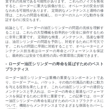
置ずれの兆候である可能性があります。 これらのノイズを無視
すると、ローダーに重大な損傷が生じ、オペレータの安全が損
なわれる可能性があります。 定期的なメンテナンスと適時の修
理は、これらの問題を軽減し、ローダーのスムーズな動作を保
証するのに役立ちます。
結論として、ローダーの油圧シリンダーの問題の兆候を理解す
ることは、これらの大型機械を効率的かつ安全に操作するため
に非常に重要です。 定期的な検査、メンテナンス、迅速な修理
は、油圧シリンダーの問題を予防し、対処するために不可欠で
す。 これらの問題に早期に対処することで、オペレーターとメ
ンテナンス担当者はローダーの寿命とパフォーマンスを保証
し、最終的には安全で生産性の高い作業環境に貢献できます。
- ローダー油圧シリンダーの寿命を延ばすためのベスト
プラクティス
ローダー油圧シリンダーは重機の重要なコンポーネントであ
り、ローダー アーム、バケット、その他の付属品の動きに動力
を与える役割を果たします。 これらの油圧シリンダーの適切な
メンテナンスと手入れは、ローダーの寿命と最適なパフォーマ
ンスを保証するために非常に重要です。 この記事では、ローダ
ー油圧シリンダーの寿命を延ばすためのベストプラクティスに
ついて、機能からメンテナンスまでさまざまな側面をカバーし