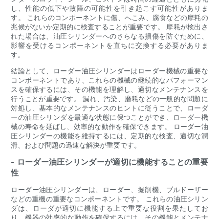
し、性能の低下や故障の可能性を引き起こす可能性がありま
す。 これらのコンポーネントに傷、へこみ、腐食などの摩耗の
兆候がないか定期的に検査することが重要です。 摩耗が検出さ
れた場合は、油圧シリンダーへのさらなる損傷を防ぐために、
影響を受けるコンポーネントを直ちに交換する必要がありま
す。
結論として、ローダー油圧シリンダーはローダー機械の重要な
コンポーネントであり、これらの機械の継続的なパフォーマン
スを確保するには、その機能を理解し、適切なメンテナンスを
行うことが重要です。 漏れ、汚染、磨耗などの一般的な問題に
対処し、基本的なメンテナンスのヒントに従うことで、ローダ
ーの油圧シリンダを最適な状態に保つことができ、ローダー機
械の寿命を延ばし、効率的な動作を確保できます。 ローダー油
圧シリンダーの機能を維持するには、定期的な検査、適切な潤
滑、および問題の迅速な解決が重要です。
- ローダー油圧シリンダーが適切に機能することの重要
性
ローダー油圧シリンダーは、ローダー、掘削機、ブルドーザー
などの重機の重要なコンポーネントです。 これらの油圧シリン
ダは、ローダが適切に機能する上で重要な役割を果たしてお
り、機器の効率的な動作を確保するには、その機能とメンテナ