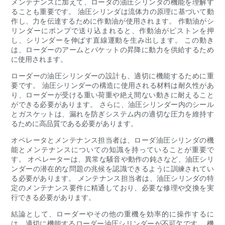
メンテナンスに加えて、ローダの油圧シリンダの機能を理解す
ることも重要です。 油圧シリンダは流体力の原理に基づいて動
作し、力を伝達するために作動油が使用されます。 作動油がシ
リンダーにポンプで送り込まれると、作動油がピストンを押
し、シリンダーを伸ばす直線運動を生み出します。 この動き
は、ローダーのアームとバケットの昇降に動力を供給するため
に使用されます。
ローダーの油圧シリンダーの設計も、適切に機能するために重
要です。 油圧シリンダーの構造に使用される材料は耐久性があ
り、ローダーが受ける重い荷重や絶え間ない動きに耐えること
ができる必要があります。 さらに、油圧シリンダー内のシール
とガスケットは、漏れを防ぎシステム内の適切な圧力を維持す
るために高品質である必要があります。
オペレータとメンテナンス担当者は、ローダ油圧シリンダの機
能とメンテナンスについての知識を持っていることが重要で
す。 オペレーターは、異常な騒音や動作の鈍さなど、油圧シリ
ンダーの潜在的な問題の兆候を認識できるように訓練されてい
る必要があります。 メンテナンス担当者は、油圧シリンダの特
定のメンテナンス要件に精通しており、必要な修理や交換を実
行できる必要があります。
結論として、ローダーやその他の重機を効率的に操作するに
は、適切に機能するローダー油圧シリンダーが不可欠です。 機