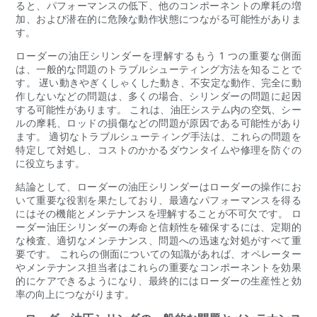
ると、パフォーマンスの低下、他のコンポーネントの摩耗の増
加、および潜在的に危険な動作状態につながる可能性がありま
す。
ローダーの油圧シリンダーを理解するもう 1 つの重要な側面
は、一般的な問題のトラブルシューティング方法を知ることで
す。 遅い動きやぎくしゃくした動き、不安定な動作、完全に動
作しないなどの問題は、多くの場合、シリンダーの問題に起因
する可能性があります。 これは、油圧システム内の空気、シー
ルの摩耗、ロッドの損傷などの問題が原因である可能性があり
ます。 適切なトラブルシューティング手法は、これらの問題を
特定して対処し、コストのかかるダウンタイムや修理を防ぐの
に役立ちます。
結論として、ローダーの油圧シリンダーはローダーの操作にお
いて重要な役割を果たしており、最適なパフォーマンスを得る
にはその機能とメンテナンスを理解することが不可欠です。 ロ
ーダー油圧シリンダーの寿命と信頼性を確保するには、定期的
な検査、適切なメンテナンス、問題への迅速な対処がすべて重
要です。 これらの側面についての知識があれば、オペレーター
やメンテナンス担当者はこれらの重要なコンポーネントを効果
的にケアできるようになり、最終的にはローダーの生産性と効
率の向上につながります。