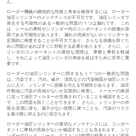
ん。
ローダー機械の継続的な性能と寿命を確保するには、ローダー
油圧シリンダーのメンテナンスが不可欠です。 油圧シリンダで
発生する可能性のある一般的な問題の 1 つは漏れです。 これ
は、シールの摩耗やシリンダー内のコンポーネントの損傷が原
因である可能性があります。 漏れの兆候がないかシリンダーを
定期的に検査することが不可欠であり、さらなる損傷を防ぐた
めに問題があればすぐに対処する必要があります。 さらに、シ
リンダのコンポーネントの適切な潤滑は、摩擦と摩耗を軽減
し、それによって油圧シリンダの寿命を延ばすために非常に重
要です。
ローダーの油圧シリンダーに関するもう 1 つの一般的な問題
は、汚染です。 汚れ、破片、湿気などの汚染物質が油圧システ
ムに入り、シリンダーに損傷を与える可能性があります。 油圧
作動油に汚染の兆候がないか定期的に検査し、メーカーの推奨
に従って油圧フィルターが交換されていることを確認すること
で、この問題を防ぐことができます。 さらに、シリンダーの外
面を清潔に保ち、破片がない状態に保つことも、汚染のリスク
を最小限に抑えるのに役立ちます。
ローダー油圧シリンダーの適切なメンテナンスには、コンポー
ネントに摩耗の兆候がないか確認することも含まれます。 シリ
ンダーのロッド、シール、ピストンは時間の経過とともに劣化