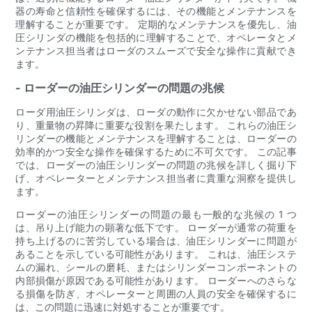
器の寿命と信頼性を確保するには、その機能とメンテナンスを
理解することが重要です。 定期的なメンテナンスを優先し、油
圧シリンダの機能を包括的に理解することで、オペレータとメ
ンテナンス担当者はローダのスムーズで安全な操作に貢献でき
ます。
- ローダーの油圧シリンダーの問題の兆候
ローダ用油圧シリンダは、ローダの動作に欠かせない部品であ
り、重量物の昇降に重要な役割を果たします。 これらの油圧シ
リンダーの機能とメンテナンスを理解することは、ローダーの
効率的かつ安全な操作を確保するために不可欠です。 この記事
では、ローダーの油圧シリンダーの問題の兆候を詳しく掘り下
げ、オペレーターとメンテナンス担当者に貴重な洞察を提供し
ます。
ローダーの油圧シリンダーの問題の最も一般的な兆候の 1 つ
は、吊り上げ能力の顕著な低下です。 ローダーが通常の荷重を
持ち上げるのに苦労している場合は、油圧シリンダーに問題が
あることを示している可能性があります。 これは、油圧システ
ムの漏れ、シールの磨耗、またはシリンダーコンポーネントの
内部損傷が原因である可能性があります。 ローダーへのさらな
る損傷を防ぎ、オペレーターと周囲の人員の安全を確保するに
は、この問題に迅速に対処することが重要です。