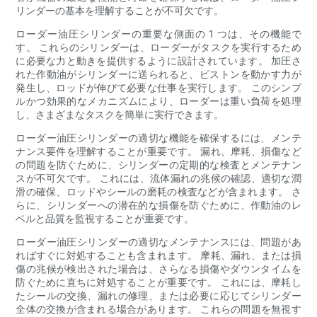
リンダーの基本を理解することが不可欠です。
ローダー油圧シリンダーの重要な側面の 1 つは、その機能で
す。 これらのシリンダーは、ローダーがタスクを実行するため
に必要な力と動きを提供するように設計されています。 加圧さ
れた作動油がシリンダーに送られると、ピストンを動かす力が
発生し、ロッドが伸びて必要な仕事を実行します。 このシンプ
ルかつ効果的なメカニズムにより、ローダーは重い負荷を処理
し、さまざまなタスクを簡単に実行できます。
ローダー油圧シリンダーの適切な機能を確保するには、メンテ
ナンス要件を理解することが重要です。 漏れ、摩耗、損傷など
の問題を防ぐために、シリンダーの定期的な検査とメンテナン
スが不可欠です。 これには、流体漏れの兆候の確認、適切な潤
滑の確保、ロッドやシールの磨耗の検査などが含まれます。 さ
らに、シリンダーへの潜在的な損傷を防ぐために、作動油のレ
ベルと品質を監視することが重要です。
ローダー油圧シリンダーの適切なメンテナンスには、問題があ
ればすぐに対処することも含まれます。 摩耗、漏れ、または損
傷の兆候が検出された場合は、さらなる損傷やダウンタイムを
防ぐために直ちに対処することが重要です。 これには、摩耗し
たシールの交換、漏れの修理、または必要に応じてシリンダー
全体の交換が含まれる場合があります。 これらの問題を無視す