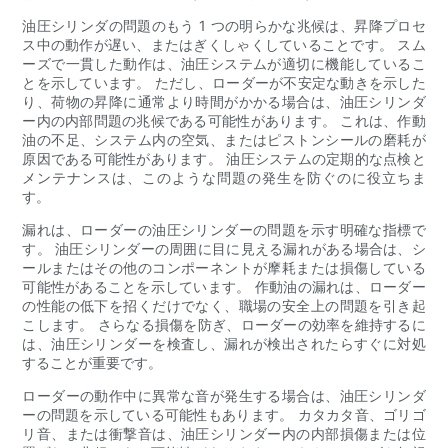
油圧シリンダの問題のもう 1 つの明らかな兆候は、昇降プロセ
ス中の動作が遅い、またはぎくしゃくしていることです。 スム
ーズで一貫した動作は、油圧システムが適切に機能しているこ
とを示しています。 ただし、ローダーが不安定な動きを示した
り、荷物の昇降に通常より時間がかかる場合は、油圧シリンダ
ー内の内部問題の兆候である可能性があります。 これは、作動
油の不足、システム内の空気、またはピストンシールの磨耗が
原因である可能性があります。 油圧システムの定期的な点検と
メンテナンスは、このような問題の発生を防ぐのに役立ちま
す。
漏れは、ローダーの油圧シリンダーの問題を示す明確な指標で
す。 油圧シリンダーの周囲に目に見える漏れがある場合は、シ
ールまたはその他のコンポーネントが摩耗または損傷している
可能性があることを示しています。 作動油の漏れは、ローダー
の性能の低下を招くだけでなく、職場の安全上の問題を引き起
こします。 さらなる損傷を防ぎ、ローダーの効率を維持するに
は、油圧シリンダーを検査し、漏れが検出されたらすぐに対処
することが重要です。
ローダーの動作中に異常な音が発生する場合は、油圧シリンダ
ーの問題を示している可能性もあります。 カタカタ音、ゴリゴ
リ音、または衝撃音は、油圧シリンダー内の内部損傷または位