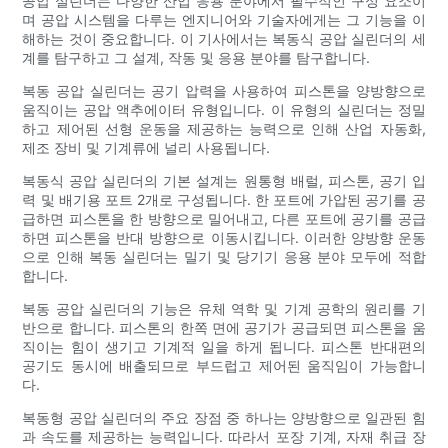
공압 실린더는 다양한 산업 응용 분야에서 필수적인 구성 요소이
며 공압 시스템을 다루는 엔지니어와 기술자에게는 그 기능을 이
해하는 것이 중요합니다. 이 기사에서는 복동식 공압 실린더의 세
계를 탐구하고 그 설계, 작동 및 응용 분야를 탐구합니다.
복동 공압 실린더는 공기 압력을 사용하여 피스톤을 양방향으로
움직이는 공압 액추에이터 유형입니다. 이 유형의 실린더는 정밀
하고 제어된 선형 운동을 제공하는 능력으로 인해 산업 자동화,
제조 장비 및 기계류에 널리 사용됩니다.
복동식 공압 실린더의 기본 설계는 원통형 배럴, 피스톤, 공기 입
력 및 배기용 포트 2개로 구성됩니다. 한 포트에 가압된 공기를 공
급하면 피스톤을 한 방향으로 밀어내고, 다른 포트에 공기를 공급
하면 피스톤을 반대 방향으로 이동시킵니다. 이러한 양방향 운동
으로 인해 복동 실린더는 밀기 및 당기기 응용 분야 모두에 적합
합니다.
복동 공압 실린더의 기능은 유체 역학 및 기계 공학의 원리를 기
반으로 합니다. 피스톤의 한쪽 면에 공기가 공급되면 피스톤을 움
직이는 힘이 생기고 기계적 일을 하게 됩니다. 피스톤 반대편의
공기도 동시에 배출되므로 부드럽고 제어된 움직임이 가능합니
다.
복동형 공압 실린더의 주요 장점 중 하나는 양방향으로 일관된 힘
과 속도를 제공하는 능력입니다. 따라서 포장 기계, 자재 취급 장