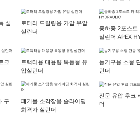
폭 실
로터리 드릴링용 가압 유압
중하중 2포스트
실린더
실린더 APEX HY
로크
트랙터용 대용량 복동형 유
농기구용 소형 단
압실린더
린더
전문 유압 후크 
 구
폐기물 소각장용 슬라이딩
더
화격자 실린더