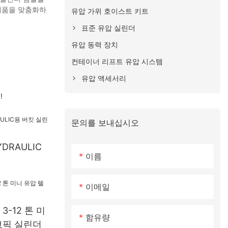
제품을 맞춤화하
유압 가위 호이스트 키트
표준 유압 실린더
유압 동력 장치
컨테이너 리프트 유압 시스템
유압 액세서리
!
문의를 보내십시오
DRAULIC
이름
이메일
-12 톤 미
함유량
코픽 실린더