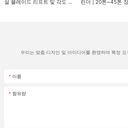
설 블레이드 리프트 및 각도 조
린더 | 20톤~45톤
절 실린더 제조업체
기계용 OEM 교체용
우리는 맞춤 디자인 및 아이디어를 환영하며 특정 요
이름
함유량