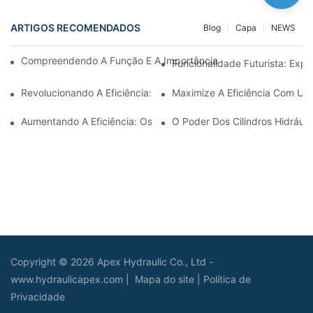
ARTIGOS RECOMENDADOS
Blog
Capa
NEWS
Compreendendo A Função E A Importância Dos Cilindros Hidrául
Funcionalidade Futurista: Expl
Revolucionando A Eficiência: O Cilindro Telescópico Elétrico
Maximize A Eficiência Com Um 
Aumentando A Eficiência: Os Benefícios De Um Cilindro Hidráuli
O Poder Dos Cilindros Hidráuli
Copyright © 2026 Apex Hydraulic Co., Ltd -
www.hydraulicapex.com |
Mapa do site
|
Política de
Privacidade