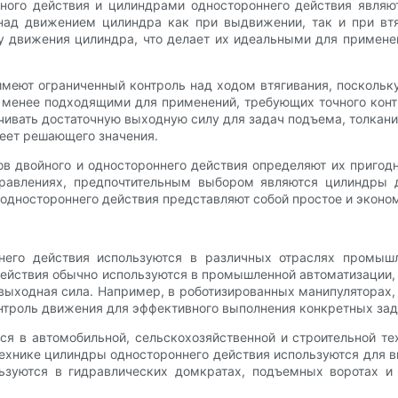
ого действия и цилиндрами одностороннего действия являю
 над движением цилиндра как при выдвижении, так и при втя
лу движения цилиндра, что делает их идеальными для примене
меют ограниченный контроль над ходом втягивания, поскольку
 менее подходящими для применений, требующих точного кон
ивать достаточную выходную силу для задач подъема, толкания
меет решающего значения.
в двойного и одностороннего действия определяют их пригод
правлениях, предпочтительным выбором являются цилиндры 
 одностороннего действия представляют собой простое и эконо
него действия используются в различных отраслях промыш
йствия обычно используются в промышленной автоматизации, 
 выходная сила. Например, в роботизированных манипулятора
нтроль движения для эффективного выполнения конкретных зад
я в автомобильной, сельскохозяйственной и строительной тех
технике цилиндры одностороннего действия используются для 
ьзуются в гидравлических домкратах, подъемных воротах и ​