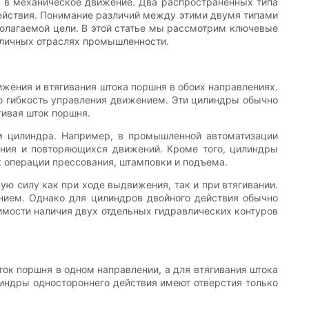
и в механическое движение. Два распространенных типа
ействия. Понимание различий между этими двумя типами
олагаемой цели. В этой статье мы рассмотрим ключевые
зличных отраслях промышленности.
жения и втягивания штока поршня в обоих направлениях.
ую гибкость управления движением. Эти цилиндры обычно
гивая шток поршня.
ем цилиндра. Например, в промышленной автоматизации
ания и повторяющихся движений. Кроме того, цилиндры
к операции прессования, штамповки и подъема.
ю силу как при ходе выдвижения, так и при втягивании.
нием. Однако для цилиндров двойного действия обычно
имости наличия двух отдельных гидравлических контуров
ок поршня в одном направлении, а для втягивания штока
илиндры одностороннего действия имеют отверстия только