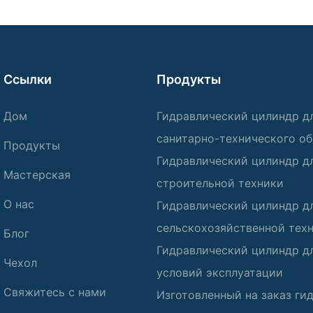
Ссылки
Продукты
Дом
Гидравлический цилиндр д
санитарно-технического о
Продукты
Гидравлический цилиндр д
Мастерская
строительной техники
О нас
Гидравлический цилиндр д
сельскохозяйственной тех
Блог
Гидравлический цилиндр д
Чехол
условий эксплуатации
Свяжитесь с нами
Изготовленный на заказ ги