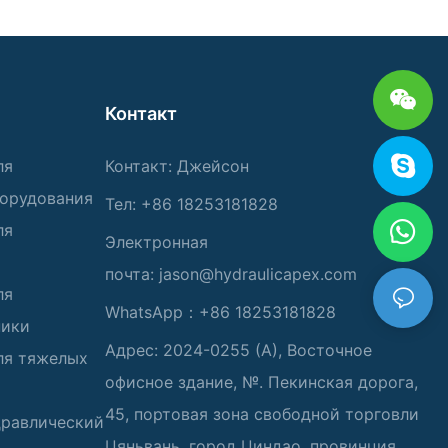
Контакт
ля
Контакт: Джейсон
борудования
Тел: +86 18253181828
ля
Электронная
почта:
jason@hydraulicapex.com
ля
WhatsApp：+86 18253181828
ники
Адрес: 2024-0255 (А), Восточное
ля тяжелых
офисное здание, №. Пекинская дорога,
45, портовая зона свободной торговли
дравлический
Цяньвань, город Циндао, провинция