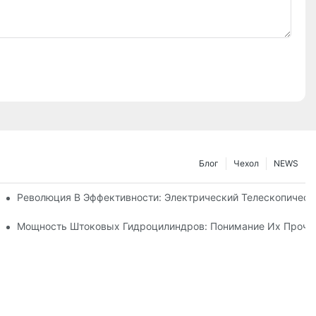
Блог
Чехол
NEWS
ического Телескопического Цилиндра
Революция В Эффективности: Электрический Телескопичес
Телескопического Гидроцилиндра
Мощность Штоковых Гидроцилиндров: Понимание Их Прочно