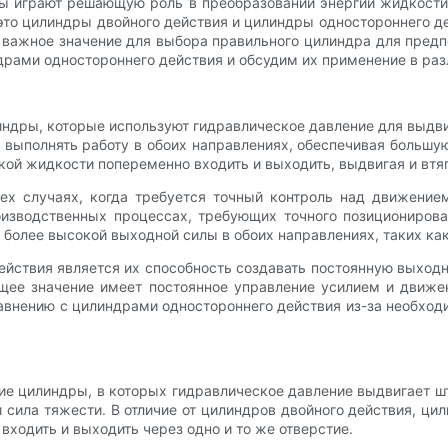
ры играют решающую роль в преобразовании энергии жидкост
это цилиндры двойного действия и цилиндры одностороннего д
важное значение для выбора правильного цилиндра для предп
драми одностороннего действия и обсудим их применение в ра
ндры, которые используют гидравлическое давление для выдви
ы выполнять работу в обоих направлениях, обеспечивая больш
кой жидкости попеременно входить и выходить, выдвигая и втя
ех случаях, когда требуется точный контроль над движени
оизводственных процессах, требующих точного позициониров
 более высокой выходной силы в обоих направлениях, таких ка
ствия является их способность создавать постоянную выходну
щее значение имеет постоянное управление усилием и движе
авнению с цилиндрами одностороннего действия из-за необход
е цилиндры, в которых гидравлическое давление выдвигает шт
 сила тяжести. В отличие от цилиндров двойного действия, ц
входить и выходить через одно и то же отверстие.