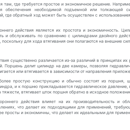
 там, где требуется простое и экономичное решение. Наприме
для обеспечения необходимой подъемной или толкающей с
й, где обратный ход может быть осуществлен с использование
ннего действия является их простота и экономичность. Цил
ать и обслуживать по сравнению с цилиндрами двойного дейс
, поскольку для хода втягивания они полагаются на внешние си
твия существенно различается из-за различий в принципах их 
й. Поршень делит цилиндр на две камеры, позволяя гидравлич
гается или втягивается в зависимости от направления приложе
более простую конструкцию и обычно состоят из поршня, 
линдра, и к поршню прикладывается гидравлическое давление,
а тяжести, втягивает шток поршня обратно в исходное положени
ороннего действия влияет на их производительность и об
влениях, что делает их подходящими для применений, требую
е просты и экономичны, что делает их идеальными для примене