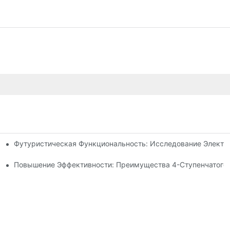
Футуристическая Функциональность: Исследование Электр
 Рулевой Тяги
идроцилиндра Для Вашего Самосвала
Повышение Эффективности: Преимущества 4-Ступенчатого 