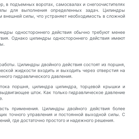
р, в подъемных воротах, самосвалах и снегоочистителях
илы для выполнения определенных задач. Цилиндры
м внешней силы, что устраняет необходимость в сложной
индры одностороннего действия обычно требуют менее
твия. Однако цилиндры одностороннего действия имеют
лы.
работы. Цилиндры двойного действия состоят из поршня,
еской жидкости входить и выходить через отверстия на
нного гидравлического давления.
штока поршня, цилиндра цилиндра, торцевой крышки и
 выдвигающее шток. Как только гидравлическое давление
е.
ласть применения. Цилиндры двойного действия более
щих точного управления и постоянной выходной силы. С
ний, где достаточно простого и надежного решения.