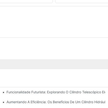
Funcionalidade Futurista: Explorando O Cilindro Telescópico Elét
icos De Barra De Direção
 Para Seu Caminhão Basculante
Aumentando A Eficiência: Os Benefícios De Um Cilindro Hidráuli