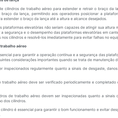
 cilindros de trabalho aéreo para estender e retrair o braço da la
do braço da lança, permitindo aos operadores posicionar a platafo
a estender o braço da lança até a altura e alcance desejados.
s plataformas elevatórias não seriam capazes de atingir sua altura
ir a segurança e o desempenho das plataformas elevatórias em cant
nos cilindros e resolvê-los imediatamente para evitar falhas no equ
 trabalho aéreo
encial para garantir a operação contínua e a segurança das plataf
ntes considerações importantes quando se trata de manutenção de 
ser inspecionados regularmente quanto a sinais de desgaste, dan
s de trabalho aéreo deve ser verificado periodicamente e completad
dros de trabalho aéreo devem ser inspecionadas quanto a sinais
 dos cilindros.
cilindro é essencial para garantir o bom funcionamento e evitar d
.