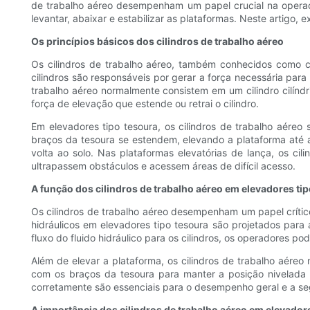
de trabalho aéreo desempenham um papel crucial na operação
levantar, abaixar e estabilizar as plataformas. Neste artigo,
Os princípios básicos dos cilindros de trabalho aéreo
Os cilindros de trabalho aéreo, também conhecidos como cil
cilindros são responsáveis ​​por gerar a força necessária par
trabalho aéreo normalmente consistem em um cilindro cilíndri
força de elevação que estende ou retrai o cilindro.
Em elevadores tipo tesoura, os cilindros de trabalho aéreo
braços da tesoura se estendem, elevando a plataforma até a 
volta ao solo. Nas plataformas elevatórias de lança, os ci
ultrapassem obstáculos e acessem áreas de difícil acesso.
A função dos cilindros de trabalho aéreo em elevadores ti
Os cilindros de trabalho aéreo desempenham um papel crític
hidráulicos em elevadores tipo tesoura são projetados para
fluxo do fluido hidráulico para os cilindros, os operadores p
Além de elevar a plataforma, os cilindros de trabalho aéreo
com os braços da tesoura para manter a posição nivelada d
corretamente são essenciais para o desempenho geral e a seg
A importância dos cilindros de trabalho aéreo em elevador