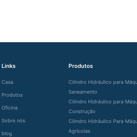
Links
Produtos
Casa
Cilindro Hidráulico para Máq
Saneamento
Produtos
Cilindro Hidráulico para Máq
Oficina
Construção
Sobre nós
Cilindro Hidráulico Para Máq
Agrícolas
blog