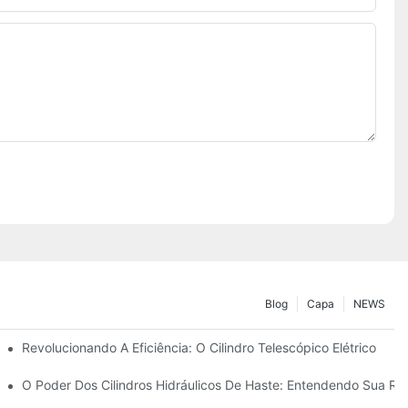
Blog
Capa
NEWS
rico
Revolucionando A Eficiência: O Cilindro Telescópico Elétrico
co Telescópico De 4 Estágios
O Poder Dos Cilindros Hidráulicos De Haste: Entendendo Sua Resi