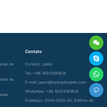
Contato
uinas de
Contato: Jasão
Tel.: +86 18253181828
uinas de
E-mail:
jason@hydraulicapex.com
WhatsApp: +86 18253181828
uinas
Endereço: 2024-0255 (A), Edifício de