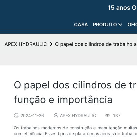
15 anos O
CASA
PRODUTO
OFI
APEX HYDRAULIC
O papel dos cilindros de trabalho 
O papel dos cilindros de t
função e importância
2024-11-26
APEX HYDRAULIC
137
Os trabalhos modernos de construção e manutenção muitas 
com eficiência. Esses tipos de plataformas aéreas de trabal