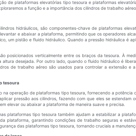
 de plataformas elevatórias tipo tesoura e plataformas elevatória
 exploraremos a função e a importância dos cilindros de trabalho aér
indros hidráulicos, são componentes-chave de plataformas elevató
a levantar e abaixar a plataforma, permitindo que os operadores alc
co, um pistão e fluido hidráulico. Quando a pressão hidráulica é ap
 são posicionados verticalmente entre os braços da tesoura. À medi
altura desejada. Por outro lado, quando o fluido hidráulico é libe
lindros de trabalho aéreo são usados ​​para controlar a extensão e
po tesoura
o na operação de plataformas tipo tesoura, fornecendo a potência d
 aplicar pressão aos cilindros, fazendo com que eles se estendam o
odem elevar ou abaixar a plataforma de maneira suave e precisa.
 nas plataformas tipo tesoura também ajudam a estabilizar a plata
a plataforma, garantindo condições de trabalho seguras e estáveis
urança das plataformas tipo tesoura, tornando cruciais a manutençã
es de lança