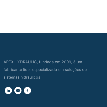
APEX HYDRAULIC, fundada em 2009, é um
fabricante líder especializado em soluções de
sistemas hidráulicos