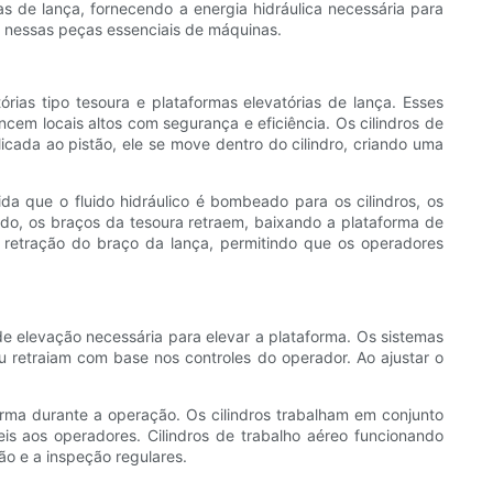
s de lança, fornecendo a energia hidráulica necessária para
eo nessas peças essenciais de máquinas.
rias tipo tesoura e plataformas elevatórias de lança. Esses
ancem locais altos com segurança e eficiência. Os cilindros de
licada ao pistão, ele se move dentro do cilindro, criando uma
da que o fluido hidráulico é bombeado para os cilindros, os
rado, os braços da tesoura retraem, baixando a plataforma de
 a retração do braço da lança, permitindo que os operadores
e elevação necessária para elevar a plataforma. Os sistemas
u retraiam com base nos controles do operador. Ao ajustar o
forma durante a operação. Os cilindros trabalham em conjunto
 ​​aos operadores. Cilindros de trabalho aéreo funcionando
o e a inspeção regulares.