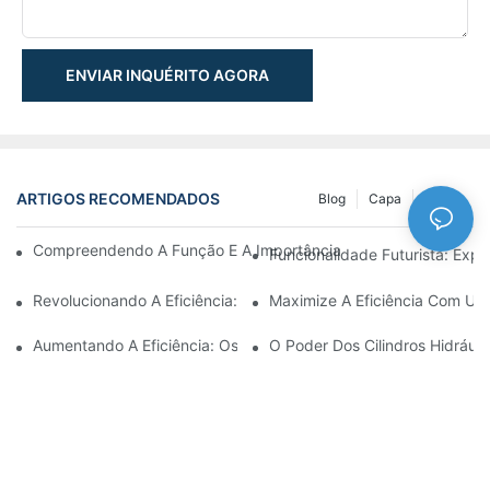
ENVIAR INQUÉRITO AGORA
ARTIGOS RECOMENDADOS
Blog
Capa
NEWS
Compreendendo A Função E A Importância Dos Cilindros Hidrául
Funcionalidade Futurista: Expl
Revolucionando A Eficiência: O Cilindro Telescópico Elétrico
Maximize A Eficiência Com Um 
Aumentando A Eficiência: Os Benefícios De Um Cilindro Hidráuli
O Poder Dos Cilindros Hidráuli