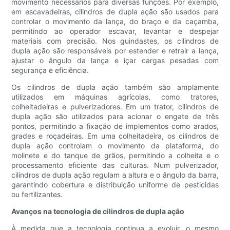
movimento necessários para diversas funções. Por exemplo,
em escavadeiras, cilindros de dupla ação são usados ​​para
controlar o movimento da lança, do braço e da caçamba,
permitindo ao operador escavar, levantar e despejar
materiais com precisão. Nos guindastes, os cilindros de
dupla ação são responsáveis ​​por estender e retrair a lança,
ajustar o ângulo da lança e içar cargas pesadas com
segurança e eficiência.
Os cilindros de dupla ação também são amplamente
utilizados em máquinas agrícolas, como tratores,
colheitadeiras e pulverizadores. Em um trator, cilindros de
dupla ação são utilizados para acionar o engate de três
pontos, permitindo a fixação de implementos como arados,
grades e roçadeiras. Em uma colheitadeira, os cilindros de
dupla ação controlam o movimento da plataforma, do
molinete e do tanque de grãos, permitindo a colheita e o
processamento eficiente das culturas. Num pulverizador,
cilindros de dupla ação regulam a altura e o ângulo da barra,
garantindo cobertura e distribuição uniforme de pesticidas
ou fertilizantes.
Avanços na tecnologia de cilindros de dupla ação
À medida que a tecnologia continua a evoluir, o mesmo