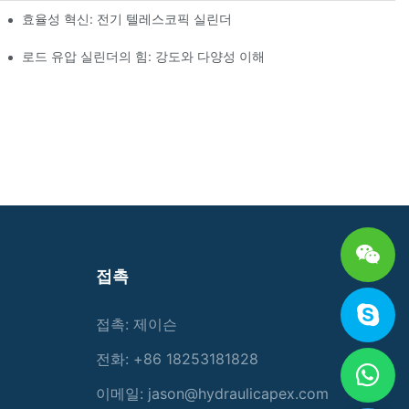
효율성 혁신: 전기 텔레스코픽 실린더
로드 유압 실린더의 힘: 강도와 다양성 이해
접촉
접촉: 제이슨
전화: +86 18253181828
이메일:
jason@hydraulicapex.com