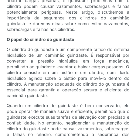
abaixar cargas pesadas, e quaisquer problemas com o
cilindro podem causar vazamentos, sobrecargas e falhas
potencialmente perigosas. Neste artigo, discutiremos a
importância da segurança dos cilindros do caminhão
guindaste e daremos dicas sobre como evitar vazamentos,
sobrecargas e falhas nos cilindros.
O papel do cilindro do guindaste
O cilindro do guindaste é um componente crítico do sistema
hidráulico de um caminhão guindaste. É responsável por
converter a pressão hidráulica em força mecânica,
permitindo ao guindaste levantar e baixar cargas pesadas. O
cilindro consiste em um pistão e um cilindro, com fluido
hidráulico agindo sobre o pistão para movê-lo dentro do
cilindro. A manutenção adequada do cilindro do guindaste é
essencial para garantir a operação segura e eficiente do
caminhão guindaste.
Quando um cilindro de guindaste é bem conservado, ele
pode operar de maneira suave e eficiente, permitindo que o
guindaste execute suas tarefas de elevação com precisão e
confiabilidade. No entanto, negligenciar a manutenção do
cilindro do guindaste pode causar vazamentos, sobrecargas
e falhas no cilindro, comprometendo a segurança dos