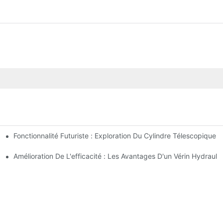
Fonctionnalité Futuriste : Exploration Du Cylindre Télescopique É
s À Tirants
e Pour Votre Camion-Benne
Amélioration De L'efficacité : Les Avantages D'un Vérin Hydraul