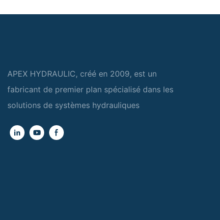
APEX HYDRAULIC, créé en 2009, est un
fabricant de premier plan spécialisé dans les
solutions de systèmes hydrauliques