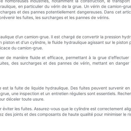
nombreuses industries, notamment la construction, le transport et 
ique, en particulier du vérin de la grue. Un vérin de camion-grue
urcharges et des pannes potentiellement dangereuses. Dans cet articl
révenir les fuites, les surcharges et les pannes de vérins.
ulique d’un camion-grue. Il est chargé de convertir la pression hyd
piston et d'un cylindre, le fluide hydraulique agissant sur le piston 
fficace du camion-grue.
ner de manière fluide et efficace, permettant à la grue d'effectuer
 fuites, des surcharges et des pannes de vérin, mettant en danger 
e est la fuite de liquide hydraulique. Des fuites peuvent survenir
a grue, une inspection et un entretien réguliers sont essentiels. Reche
our déceler toute usure.
r éviter les fuites. Assurez-vous que le cylindre est correctement a
ez des joints et des composants de haute qualité pour minimiser le ri