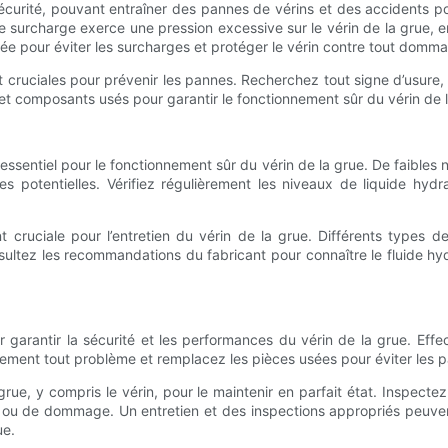
curité, pouvant entraîner des pannes de vérins et des accidents pot
 surcharge exerce une pression excessive sur le vérin de la grue, e
ifiée pour éviter les surcharges et protéger le vérin contre tout domm
nt cruciales pour prévenir les pannes. Recherchez tout signe d’usur
t composants usés pour garantir le fonctionnement sûr du vérin de l
essentiel pour le fonctionnement sûr du vérin de la grue. De faible
s potentielles. Vérifiez régulièrement les niveaux de liquide hydra
 cruciale pour l’entretien du vérin de la grue. Différents types de 
ltez les recommandations du fabricant pour connaître le fluide hyd
ur garantir la sécurité et les performances du vérin de la grue. Eff
dement tout problème et remplacez les pièces usées pour éviter les 
grue, y compris le vérin, pour le maintenir en parfait état. Inspect
 ou de dommage. Un entretien et des inspections appropriés peuvent
ue.