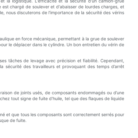
la logistique. L'efficacité et la sécurité d'un camion-grue
 est chargé de soulever et d'abaisser de lourdes charges, et
e, nous discuterons de l'importance de la sécurité des vérins
raulique en force mécanique, permettant à la grue de soulever
pour le déplacer dans le cylindre. Un bon entretien du vérin de
 ses tâches de levage avec précision et fiabilité. Cependant,
la sécurité des travailleurs et provoquant des temps d’arrêt
 en raison de joints usés, de composants endommagés ou d’une
rchez tout signe de fuite d'huile, tel que des flaques de liquide
ligné et que tous les composants sont correctement serrés pour
sque de fuite.