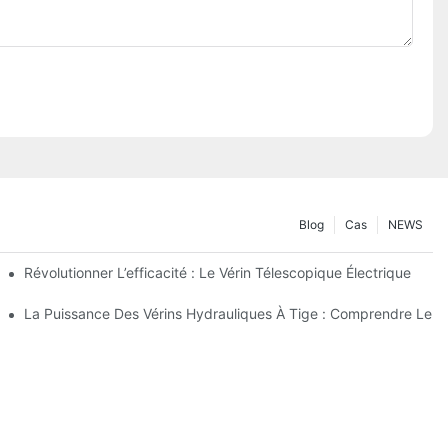
Blog
Cas
NEWS
lectrique
Révolutionner L’efficacité : Le Vérin Télescopique Électrique
ique Télescopique À 4 Étages
La Puissance Des Vérins Hydrauliques À Tige : Comprendre Leur 