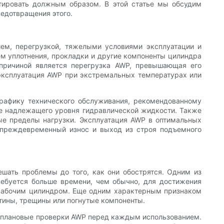
тировать должным образом. В этой статье мы обсудим
редотвращения этого.
ем, перегрузкой, тяжелыми условиями эксплуатации и
ем уплотнения, прокладки и другие компоненты цилиндра
й причиной является перегрузка AWP, превышающая его
 эксплуатация AWP при экстремальных температурах или
графику технического обслуживания, рекомендованному
ие надлежащего уровня гидравлической жидкости. Также
ые пределы нагрузки. Эксплуатация AWP в оптимальных
ь преждевременный износ и выход из строя подъемного
шать проблемы до того, как они обострятся. Одним из
ребуется больше времени, чем обычно, для достижения
 рабочим цилиндром. Еще одним характерным признаком
тины, трещины или погнутые компоненты.
ь плановые проверки AWP перед каждым использованием.