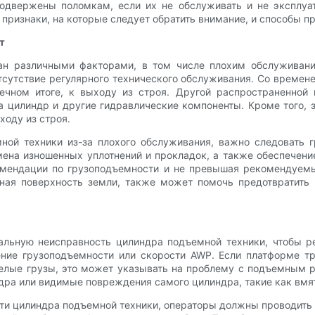
одвержены поломкам, если их не обслуживать и не эксплуа
признаки, на которые следует обратить внимание, и способы п
т
н различными факторами, в том числе плохим обслуживани
тсутствие регулярного технического обслуживания. Со времен
нечном итоге, к выходу из строя. Другой распространенно
на цилиндр и другие гидравлические компоненты. Кроме того,
ходу из строя.
ной техники из-за плохого обслуживания, важно следовать 
мена изношенных уплотнений и прокладок, а также обеспечен
омендации по грузоподъемности и не превышая рекомендуем
ьная поверхность земли, также может помочь предотвратит
альную неисправность цилиндра подъемной техники, чтобы ре
ние грузоподъемности или скорости AWP. Если платформе т
елые грузы, это может указывать на проблему с подъемным
дра или видимые повреждения самого цилиндра, такие как вмя
ти цилиндра подъемной техники, операторы должны проводит