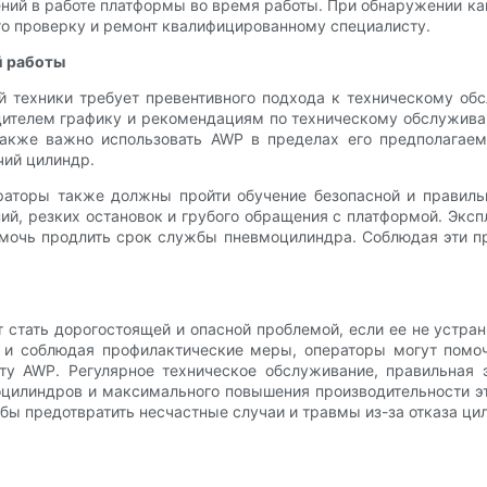
ний в работе платформы во время работы. При обнаружении к
го проверку и ремонт квалифицированному специалисту.
й работы
 техники требует превентивного подхода к техническому об
ителем графику и рекомендациям по техническому обслужива
кже важно использовать AWP в пределах его предполагаемо
чий цилиндр.
аторы также должны пройти обучение безопасной и правиль
ий, резких остановок и грубого обращения с платформой. Экс
мочь продлить срок службы пневмоцилиндра. Соблюдая эти п
 стать дорогостоящей и опасной проблемой, если ее не устра
е, и соблюдая профилактические меры, операторы могут помо
ту AWP. Регулярное техническое обслуживание, правильная
илиндров и максимального повышения производительности эти
бы предотвратить несчастные случаи и травмы из-за отказа ци