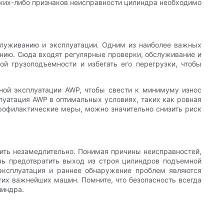
аких-либо признаков неисправности цилиндра необходимо
служиванию и эксплуатации. Одним из наиболее важных
нию. Сюда входят регулярные проверки, обслуживание и
й грузоподъемности и избегать его перегрузки, чтобы
ной эксплуатации AWP, чтобы свести к минимуму износ
плуатация AWP в оптимальных условиях, таких как ровная
рофилактические меры, можно значительно снизить риск
нить незамедлительно. Понимая причины неисправностей,
чь предотвратить выход из строя цилиндров подъемной
 эксплуатация и раннее обнаружение проблем являются
х важнейших машин. Помните, что безопасность всегда
линдра.