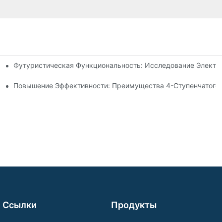
Футуристическая Функциональность: Исследование Электр
 Рулевой Тяги
идроцилиндра Для Вашего Самосвала
Повышение Эффективности: Преимущества 4-Ступенчатого 
Ссылки
Продукты