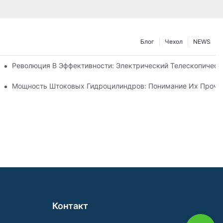
Блог
Чехол
NEWS
ического Телескопического Цилиндра
Революция В Эффективности: Электрический Телескопичес
Телескопического Гидроцилиндра
Мощность Штоковых Гидроцилиндров: Понимание Их Прочно
Контакт