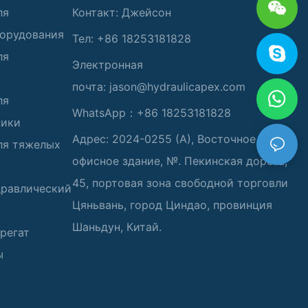
ля
Контакт: Джейсон
борудования
Тел: +86 18253181828
ля
Электронная
почта:
jason@hydraulicapex.com
ля
WhatsApp：+86 18253181828
ники
Адрес: 2024-0255 (А), Восточное
ля тяжелых
офисное здание, №. Пекинская дорога,
45, портовая зона свободной торговли
дравлический
Цяньвань, город Циндао, провинция
Шаньдун, Китай.
регат
ы