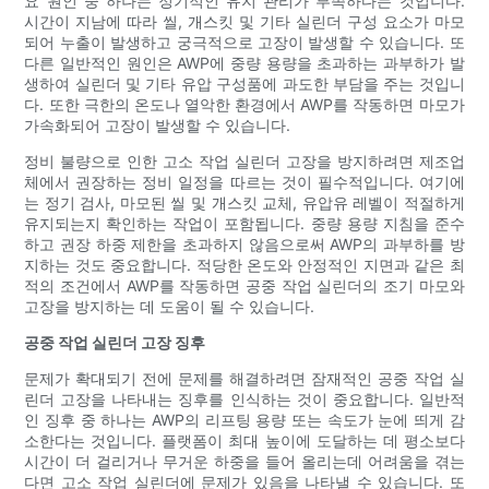
요 원인 중 하나는 정기적인 유지 관리가 부족하다는 것입니다.
시간이 지남에 따라 씰, 개스킷 및 기타 실린더 구성 요소가 마모
되어 누출이 발생하고 궁극적으로 고장이 발생할 수 있습니다. 또
다른 일반적인 원인은 AWP에 중량 용량을 초과하는 과부하가 발
생하여 실린더 및 기타 유압 구성품에 과도한 부담을 주는 것입니
다. 또한 극한의 온도나 열악한 환경에서 AWP를 작동하면 마모가
가속화되어 고장이 발생할 수 있습니다.
정비 불량으로 인한 고소 작업 실린더 고장을 방지하려면 제조업
체에서 권장하는 정비 일정을 따르는 것이 필수적입니다. 여기에
는 정기 검사, 마모된 씰 및 개스킷 교체, 유압유 레벨이 적절하게
유지되는지 확인하는 작업이 포함됩니다. 중량 용량 지침을 준수
하고 권장 하중 제한을 초과하지 않음으로써 AWP의 과부하를 방
지하는 것도 중요합니다. 적당한 온도와 안정적인 지면과 같은 최
적의 조건에서 AWP를 작동하면 공중 작업 실린더의 조기 마모와
고장을 방지하는 데 도움이 될 수 있습니다.
공중 작업 실린더 고장 징후
문제가 확대되기 전에 문제를 해결하려면 잠재적인 공중 작업 실
린더 고장을 나타내는 징후를 인식하는 것이 중요합니다. 일반적
인 징후 중 하나는 AWP의 리프팅 용량 또는 속도가 눈에 띄게 감
소한다는 것입니다. 플랫폼이 최대 높이에 도달하는 데 평소보다
시간이 더 걸리거나 무거운 하중을 들어 올리는데 어려움을 겪는
다면 고소 작업 실린더에 문제가 있음을 나타낼 수 있습니다. 또